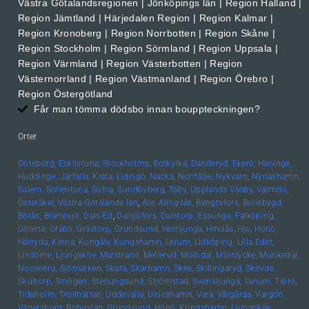
Västra Götalandsregionen | Jönköpings län | Region Halland |
Region Jämtland | Härjedalen Region | Region Kalmar |
Region Kronoberg | Region Norrbotten | Region Skåne |
Region Stockholm | Region Sörmland | Region Uppsala |
Region Värmland | Region Västerbotten | Region
Västernorrland | Region Västmanland | Region Örebro |
Region Östergötland
Får man tömma dödsbo innan bouppteckningen?
Orter
Göteborg,
Eskilstuna,
Stockholms,
Botkyrka,
Danderyd,
Ekerö,
Haninge,
Huddinge,
Järfälla,
Kista,
Lidingö,
Nacka,
Norrtälje,
Nykvarn,
Nynäshamn,
Salem,
Sollentuna,
Solna,
Sundbyberg,
Täby,
Upplands
Väsby,
Värmdö,
Österåker,
Västra Götalands län
,
Ale,
Alingsås,
Bengtsfors,
Bollebygd,
Borås,
Brämhult,
Dals-Ed
,
Dalsjöfors,
Dalstorp,
Essunga,
Falköping,
Götene,
Gråbo,
Grästorp,
Grundsund,
Herrljunga,
Hindås,
Hjo,
Hönö,
Härryda,
Kinna,
Kungälv,
Kungshamn,
Lerum,
Lidköping,
Lilla Edet,
Lindome,
Ljungskile,
Marstrand,
Mellerud,
Mölndal,
Mölnlycke,
Munkedal,
Nossebro,
Sjömarken,
Skara,
Skärhamn,
Skee,
Skillingaryd,
Skövde,
Skultorp,
Smögen,
Stenungsund,
Strömstad,
Svensljunga,
Tanum,
Tibro,
Tidaholm,
Trollhättan,
Uddevalla,
Ulricehamn,
Vara,
Vårgårda,
Vargön,
Vänersborg,
Bohuslän, Grundsund,
Hönö,
Kungshamn,
Ljungskile,