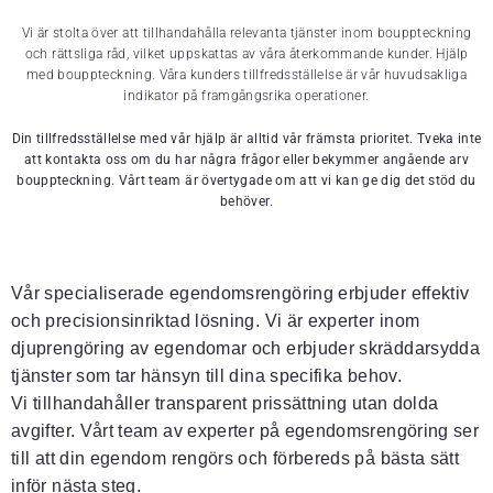
Vi är stolta över att tillhandahålla relevanta tjänster inom bouppteckning
och rättsliga råd, vilket uppskattas av våra återkommande kunder. Hjälp
med bouppteckning. Våra kunders tillfredsställelse är vår huvudsakliga
indikator på framgångsrika operationer.
Din tillfredsställelse med vår hjälp är alltid vår främsta prioritet. Tveka inte
att kontakta oss om du har några frågor eller bekymmer angående arv
bouppteckning. Vårt team är övertygade om att vi kan ge dig det stöd du
behöver.
Vår specialiserade egendomsrengöring erbjuder effektiv
och precisionsinriktad lösning. Vi är experter inom
djuprengöring av egendomar och erbjuder skräddarsydda
tjänster som tar hänsyn till dina specifika behov.
Vi tillhandahåller transparent prissättning utan dolda
avgifter. Vårt team av experter på egendomsrengöring ser
till att din egendom rengörs och förbereds på bästa sätt
inför nästa steg.