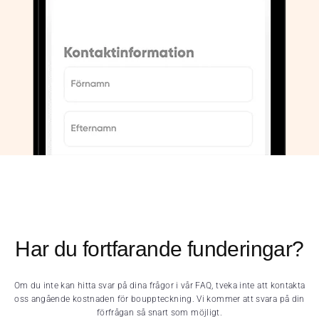
Har du fortfarande funderingar?
Om du inte kan hitta svar på dina frågor i vår FAQ, tveka inte att kontakta
oss angående kostnaden för bouppteckning. Vi kommer att svara på din
förfrågan så snart som möjligt.