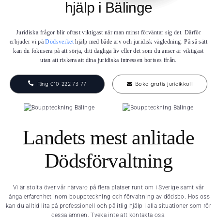
hjälp i Bälinge
Juridiska frågor blir oftast viktigast när man minst förväntar sig det. Därför
erbjuder vi på
Dödsverket
hjälp med både arv och juridisk vägledning. På så sätt
kan du fokusera på att sörja, ditt dagliga liv eller det som du anser är viktigast
utan att riskera att dina juridiska intressen bortses ifrån.
Ring 010-222 73 77
Boka gratis juridikkoll
Landets mest anlitade
Dödsförvaltning
Vi är stolta över vår närvaro på flera platser runt om i Sverige samt vår
långa erfarenhet inom bouppteckning och förvaltning av dödsbo. Hos oss
kan du alltid lita på professionell och pålitlig hjälp i alla situationer som rör
dessa ämnen. Tveka inte att kontakta oss.