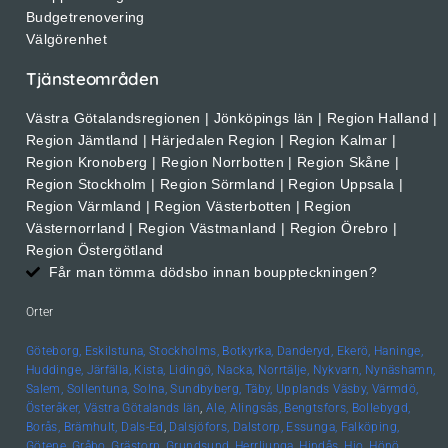
Budgetrenovering
Välgörenhet
Tjänsteområden
Västra Götalandsregionen | Jönköpings län | Region Halland |
Region Jämtland | Härjedalen Region | Region Kalmar |
Region Kronoberg | Region Norrbotten | Region Skåne |
Region Stockholm | Region Sörmland | Region Uppsala |
Region Värmland | Region Västerbotten | Region
Västernorrland | Region Västmanland | Region Örebro |
Region Östergötland
Får man tömma dödsbo innan bouppteckningen?
Orter
Göteborg,
Eskilstuna,
Stockholms,
Botkyrka,
Danderyd,
Ekerö,
Haninge,
Huddinge,
Järfälla,
Kista,
Lidingö,
Nacka,
Norrtälje,
Nykvarn,
Nynäshamn,
Salem,
Sollentuna,
Solna,
Sundbyberg,
Täby,
Upplands
Väsby,
Värmdö,
Österåker,
Västra Götalands län
,
Ale,
Alingsås,
Bengtsfors,
Bollebygd,
Borås,
Brämhult,
Dals-Ed
,
Dalsjöfors,
Dalstorp,
Essunga,
Falköping,
Götene,
Gråbo,
Grästorp,
Grundsund,
Herrljunga,
Hindås,
Hjo,
Hönö,