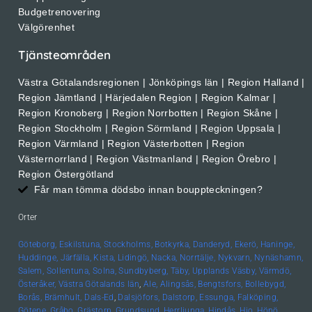
Budgetrenovering
Välgörenhet
Tjänsteområden
Västra Götalandsregionen | Jönköpings län | Region Halland |
Region Jämtland | Härjedalen Region | Region Kalmar |
Region Kronoberg | Region Norrbotten | Region Skåne |
Region Stockholm | Region Sörmland | Region Uppsala |
Region Värmland | Region Västerbotten | Region
Västernorrland | Region Västmanland | Region Örebro |
Region Östergötland
Får man tömma dödsbo innan bouppteckningen?
Orter
Göteborg,
Eskilstuna,
Stockholms,
Botkyrka,
Danderyd,
Ekerö,
Haninge,
Huddinge,
Järfälla,
Kista,
Lidingö,
Nacka,
Norrtälje,
Nykvarn,
Nynäshamn,
Salem,
Sollentuna,
Solna,
Sundbyberg,
Täby,
Upplands
Väsby,
Värmdö,
Österåker,
Västra Götalands län
,
Ale,
Alingsås,
Bengtsfors,
Bollebygd,
Borås,
Brämhult,
Dals-Ed
,
Dalsjöfors,
Dalstorp,
Essunga,
Falköping,
Götene,
Gråbo,
Grästorp,
Grundsund,
Herrljunga,
Hindås,
Hjo,
Hönö,