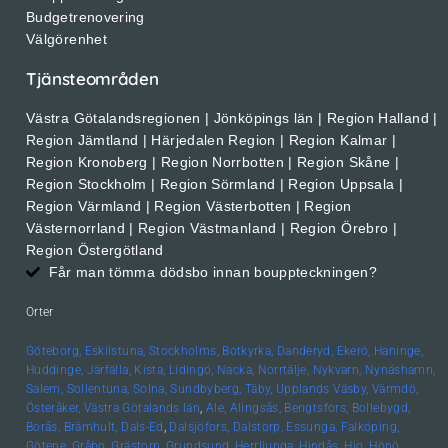
Budgetrenovering
Välgörenhet
Tjänsteområden
Västra Götalandsregionen | Jönköpings län | Region Halland |
Region Jämtland | Härjedalen Region | Region Kalmar |
Region Kronoberg | Region Norrbotten | Region Skåne |
Region Stockholm | Region Sörmland | Region Uppsala |
Region Värmland | Region Västerbotten | Region
Västernorrland | Region Västmanland | Region Örebro |
Region Östergötland
Får man tömma dödsbo innan bouppteckningen?
Orter
Göteborg,
Eskilstuna,
Stockholms,
Botkyrka,
Danderyd,
Ekerö,
Haninge,
Huddinge,
Järfälla,
Kista,
Lidingö,
Nacka,
Norrtälje,
Nykvarn,
Nynäshamn,
Salem,
Sollentuna,
Solna,
Sundbyberg,
Täby,
Upplands
Väsby,
Värmdö,
Österåker,
Västra Götalands län
,
Ale,
Alingsås,
Bengtsfors,
Bollebygd,
Borås,
Brämhult,
Dals-Ed
,
Dalsjöfors,
Dalstorp,
Essunga,
Falköping,
Götene,
Gråbo,
Grästorp,
Grundsund,
Herrljunga,
Hindås,
Hjo,
Hönö,