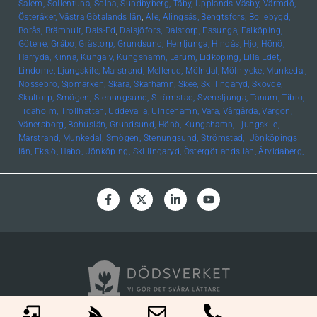
Salem,
Sollentuna,
Solna,
Sundbyberg,
Täby,
Upplands
Väsby,
Värmdö,
Österåker,
Västra Götalands län
,
Ale,
Alingsås,
Bengtsfors,
Bollebygd,
Borås,
Brämhult,
Dals-Ed
,
Dalsjöfors,
Dalstorp,
Essunga,
Falköping,
Götene,
Gråbo,
Grästorp,
Grundsund,
Herrljunga,
Hindås,
Hjo,
Hönö,
Härryda,
Kinna,
Kungälv,
Kungshamn,
Lerum,
Lidköping,
Lilla Edet,
Lindome,
Ljungskile,
Marstrand,
Mellerud,
Mölndal,
Mölnlycke,
Munkedal,
Nossebro,
Sjömarken,
Skara,
Skärhamn,
Skee,
Skillingaryd,
Skövde,
Skultorp,
Smögen,
Stenungsund,
Strömstad,
Svensljunga,
Tanum,
Tibro,
Tidaholm,
Trollhättan,
Uddevalla,
Ulricehamn,
Vara,
Vårgårda,
Vargön,
Vänersborg,
Bohuslän, Grundsund,
Hönö,
Kungshamn,
Ljungskile,
Marstrand,
Munkedal,
Smögen,
Stenungsund,
Strömstad,
Jönköpings
län,
Eksjö,
Habo,
Jönköping,
Skillingaryd,
Östergötlands län,
Åtvidaberg,
Boxholm,
Finspång,
Kinda,
Kisa,
Linköping,
Mjölby,
Motala,
Söderköping,
Vadstena,
Valdemarsvik,
Ödeshög,
Hallands län,
Falkenberg,
Halmstad,
Varberg,
Skåne län,
Helsingborg,
Höör,
Lund,
Malmö,
Uppsala län,
Alunda,
Bälinge,
Uppsala,
Värmlands län
,
Edsvalla,
Karlstad,
Kristinehamn,
Säffle,
Kalmar
län
,
Kalmar,
Öland,
Örebro
län,
Lindesberg,
Örebro,
Kronobergs
län,
Norrhult,
Västmanlands län,
Västerås,
Västerbottens län
,
Umeå,
Södermanlands län,
Norrköping
© CopyRight. dödsverket All Right Reserved