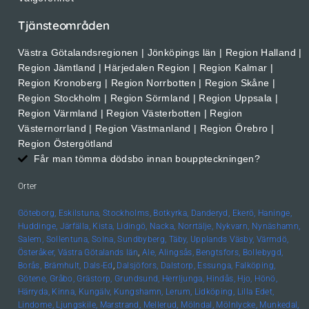
Tjänsteområden
Västra Götalandsregionen | Jönköpings län | Region Halland |
Region Jämtland | Härjedalen Region | Region Kalmar |
Region Kronoberg | Region Norrbotten | Region Skåne |
Region Stockholm | Region Sörmland | Region Uppsala |
Region Värmland | Region Västerbotten | Region
Västernorrland | Region Västmanland | Region Örebro |
Region Östergötland
Får man tömma dödsbo innan bouppteckningen?
Orter
Göteborg,
Eskilstuna,
Stockholms,
Botkyrka,
Danderyd,
Ekerö,
Haninge,
Huddinge,
Järfälla,
Kista,
Lidingö,
Nacka,
Norrtälje,
Nykvarn,
Nynäshamn,
Salem,
Sollentuna,
Solna,
Sundbyberg,
Täby,
Upplands
Väsby,
Värmdö,
Österåker,
Västra Götalands län
,
Ale,
Alingsås,
Bengtsfors,
Bollebygd,
Borås,
Brämhult,
Dals-Ed
,
Dalsjöfors,
Dalstorp,
Essunga,
Falköping,
Götene,
Gråbo,
Grästorp,
Grundsund,
Herrljunga,
Hindås,
Hjo,
Hönö,
Härryda,
Kinna,
Kungälv,
Kungshamn,
Lerum,
Lidköping,
Lilla Edet,
Lindome,
Ljungskile,
Marstrand,
Mellerud,
Mölndal,
Mölnlycke,
Munkedal,