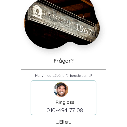
Frågor?
Hur vill du påbörja förberedelserna?
Ring oss
010-494 77 08
...Eller..