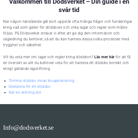
Välkommen till Dödsverket – Din guide i en
svår tid
När någon närstående går bort uppstår ofta många frågor och funderingar
kring vad som gäller för dödsboet och vilka lagar och regler som måste
följas. På Dödsverket strävar vi efter att ge dig den information och
vägledning du behöver, så att du kan hantera dessa svåra processer med
trygghet och säkerhet.
Vill du veta mer om lagar och regler kring dödsbon?
Läs mer här
för att få
en översikt av allt du behöver veta för att hantera ett dödsbo korrekt och
enligt gällande lagstiftning.
Tömma dödsbo innan bouppteckning
Deklarera för ett dödsbo
När en anhörig dör
Info@dodsverket.se