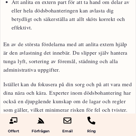
Att anlita en extern part för att ta hand om delar av
eller hela dödsbohanteringen kan avlasta dig
betydligt och säkerställa att allt sköts korrekt och
effektivt.
En av de största fördelarna med att anlita extern hjälp
är den avlastning det innebär. Du slipper själv hantera
tunga lyft, sortering av föremål, städning och alla
administrativa uppgifter.
Istället kan du fokusera på din sorg och på att vara med
dina nära och kära. Experter inom dödsbohantering har
också en djupgående kunskap om de lagar och regler
som gäller, vilket minimerar risken för fel och tvister.
De kan också erbjuda en objektiv syn på
Offert
Förfrågan
Email
Ring
situationen, vilket kan vara svårt för