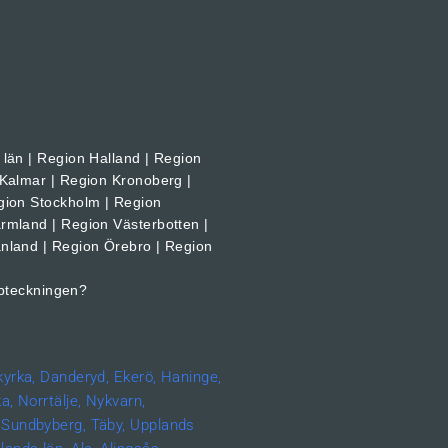
län | Region Halland | Region
 Kalmar | Region Kronoberg |
gion Stockholm | Region
rmland | Region Västerbotten |
nland | Region Örebro | Region
pteckningen?
kyrka,
Danderyd,
Ekerö,
Haninge,
a,
Norrtälje,
Nykvarn,
Sundbyberg,
Täby,
Upplands