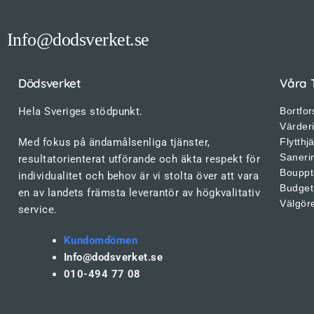
Info@dodsverket.se
Dödsverket
Våra 
Hela Sveriges stödpunkt.
Bortfor
Värder
Med fokus på ändamålsenliga tjänster,
Flytthj
Saneri
resultatorienterat utförande och äkta respekt för
Bouppt
individualitet och behov är vi stolta över att vara
Budget
en av landets främsta leverantör av högkvalitativ
Välgör
service.
Kundomdömen
Info@dodsverket.se
010-494 77 08