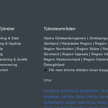
Tjänster
Tjänsteområden
sling & Städ
Västra Götalandsregionen | Jönköpings 
ing & Uppköp
Jämtland | Härjedalen Region | Region
älp
Region Norrbotten | Region Skåne | Re
ng
Sörmland | Region Uppsala | Region Vä
eckning & Juridik
Region Västernorrland | Region Västma
renovering
Östergötland
enhet
Får man tömma dödsbo innan boup
Orter
Göteborg,
Eskilstuna,
Stockholms,
Bot
Huddinge,
Järfälla,
Kista,
Lidingö,
Nack
Nynäshamn,
Salem,
Sollentuna,
Solna,