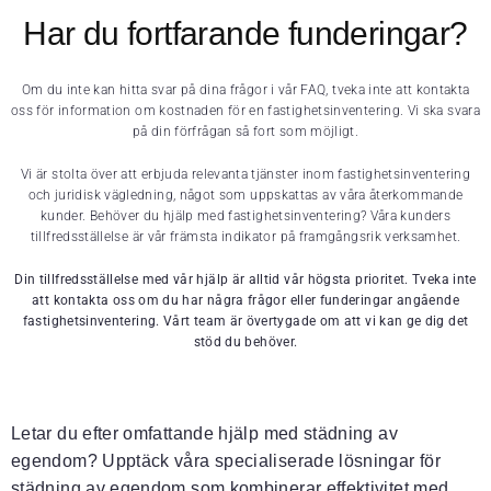
Har du fortfarande funderingar?
Om du inte kan hitta svar på dina frågor i vår FAQ, tveka inte att kontakta
oss för information om kostnaden för en fastighetsinventering. Vi ska svara
på din förfrågan så fort som möjligt.
Vi är stolta över att erbjuda relevanta tjänster inom fastighetsinventering
och juridisk vägledning, något som uppskattas av våra återkommande
kunder. Behöver du hjälp med fastighetsinventering? Våra kunders
tillfredsställelse är vår främsta indikator på framgångsrik verksamhet.
Din tillfredsställelse med vår hjälp är alltid vår högsta prioritet. Tveka inte
att kontakta oss om du har några frågor eller funderingar angående
fastighetsinventering. Vårt team är övertygade om att vi kan ge dig det
stöd du behöver.
Letar du efter omfattande hjälp med städning av
egendom? Upptäck våra specialiserade lösningar för
städning av egendom som kombinerar effektivitet med