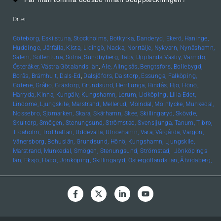
Orter
Göteborg,
Eskilstuna,
Stockholms,
Botkyrka,
Danderyd,
Ekerö,
Haninge,
Huddinge,
Järfälla,
Kista,
Lidingö,
Nacka,
Norrtälje,
Nykvarn,
Nynäshamn,
Salem,
Sollentuna,
Solna,
Sundbyberg,
Täby,
Upplands
Väsby,
Värmdö,
Österåker,
Västra Götalands län
,
Ale,
Alingsås,
Bengtsfors,
Bollebygd,
Borås,
Brämhult,
Dals-Ed
,
Dalsjöfors,
Dalstorp,
Essunga,
Falköping,
Götene,
Gråbo,
Grästorp,
Grundsund,
Herrljunga,
Hindås,
Hjo,
Hönö,
Härryda,
Kinna,
Kungälv,
Kungshamn,
Lerum,
Lidköping,
Lilla Edet,
Lindome,
Ljungskile,
Marstrand,
Mellerud,
Mölndal,
Mölnlycke,
Munkedal,
Nossebro,
Sjömarken,
Skara,
Skärhamn,
Skee,
Skillingaryd,
Skövde,
Skultorp,
Smögen,
Stenungsund,
Strömstad,
Svensljunga,
Tanum,
Tibro,
Tidaholm,
Trollhättan,
Uddevalla,
Ulricehamn,
Vara,
Vårgårda,
Vargön,
Vänersborg,
Bohuslän, Grundsund,
Hönö,
Kungshamn,
Ljungskile,
Marstrand,
Munkedal,
Smögen,
Stenungsund,
Strömstad,
Jönköpings
län,
Eksjö,
Habo,
Jönköping,
Skillingaryd,
Östergötlands län,
Åtvidaberg,
Boxholm,
Finspång,
Kinda,
Kisa,
Linköping,
Mjölby,
Motala,
Söderköping,
Vadstena,
Valdemarsvik,
Ödeshög,
Hallands län,
Falkenberg,
Halmstad,
Varberg,
Skåne län,
Helsingborg,
Höör,
Lund,
Malmö,
Uppsala län,
Alunda,
Bälinge,
Uppsala,
Värmlands län
,
Edsvalla,
Karlstad,
Kristinehamn,
Säffle,
Kalmar
län
,
Kalmar,
Öland,
Örebro
län,
Lindesberg,
Örebro,
Kronobergs
län,
Norrhult,
Västmanlands län,
Västerås,
Västerbottens län
,
Umeå,