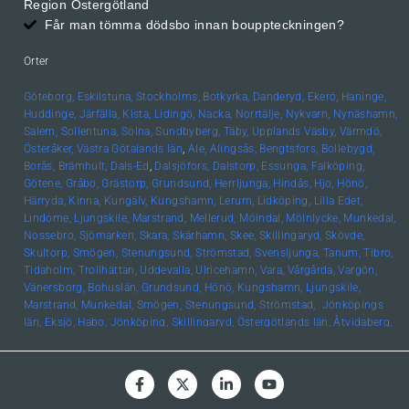
Region Östergötland
Får man tömma dödsbo innan bouppteckningen?
Orter
Göteborg,
Eskilstuna,
Stockholms,
Botkyrka,
Danderyd,
Ekerö,
Haninge,
Huddinge,
Järfälla,
Kista,
Lidingö,
Nacka,
Norrtälje,
Nykvarn,
Nynäshamn,
Salem,
Sollentuna,
Solna,
Sundbyberg,
Täby,
Upplands
Väsby,
Värmdö,
Österåker,
Västra Götalands län
,
Ale,
Alingsås,
Bengtsfors,
Bollebygd,
Borås,
Brämhult,
Dals-Ed
,
Dalsjöfors,
Dalstorp,
Essunga,
Falköping,
Götene,
Gråbo,
Grästorp,
Grundsund,
Herrljunga,
Hindås,
Hjo,
Hönö,
Härryda,
Kinna,
Kungälv,
Kungshamn,
Lerum,
Lidköping,
Lilla Edet,
Lindome,
Ljungskile,
Marstrand,
Mellerud,
Mölndal,
Mölnlycke,
Munkedal,
Nossebro,
Sjömarken,
Skara,
Skärhamn,
Skee,
Skillingaryd,
Skövde,
Skultorp,
Smögen,
Stenungsund,
Strömstad,
Svensljunga,
Tanum,
Tibro,
Tidaholm,
Trollhättan,
Uddevalla,
Ulricehamn,
Vara,
Vårgårda,
Vargön,
Vänersborg,
Bohuslän, Grundsund,
Hönö,
Kungshamn,
Ljungskile,
Marstrand,
Munkedal,
Smögen,
Stenungsund,
Strömstad,
Jönköpings
län,
Eksjö,
Habo,
Jönköping,
Skillingaryd,
Östergötlands län,
Åtvidaberg,
Boxholm,
Finspång,
Kinda,
Kisa,
Linköping,
Mjölby,
Motala,
Söderköping,
Vadstena,
Valdemarsvik,
Ödeshög,
Hallands län,
Falkenberg,
Halmstad,
Varberg,
Skåne län,
Helsingborg,
Höör,
Lund,
Malmö,
Uppsala län,
Alunda,
Bälinge,
Uppsala,
Värmlands län
,
Edsvalla,
Karlstad,
Kristinehamn,
Säffle,