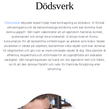
Dödsverk
Dödsverket
erbjuder expert hjälp med borttagning av dödsbon. Vi förstår
utmaningarna och de känslomässiga bördorna som kan komma med
denna uppgift. Vårt team säkerställer att all egendom hanteras korrekt,
systematiskt och enligt dina önskemål. Vi börjar med en första
konsultation för att bestämma omfattningen av arbetet som krävs. Sedan
utvärderar vi värdet på objekten, bestämmer vilka objekt som kan doneras
till välgörenhet och gör oss av med oönskade objekt åt dig. Våra tjänster är
effektiva, respektfulla och utformade för att upprätthålla din älskades
värdighet. Vårt rengöringsteam tar hand om din egendom helt och hållet,
se till att den lämnas fläckfri och redo för framtida försäljning eller
uthyrning.