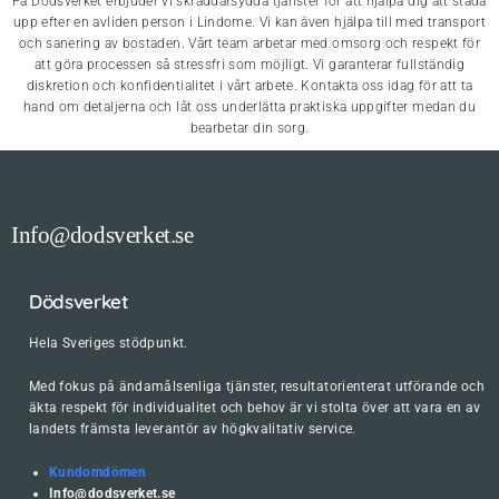
På Dödsverket erbjuder vi skräddarsydda tjänster för att hjälpa dig att städa
upp efter en avliden person i Lindome. Vi kan även hjälpa till med transport
och sanering av bostaden. Vårt team arbetar med omsorg och respekt för
att göra processen så stressfri som möjligt. Vi garanterar fullständig
diskretion och konfidentialitet i vårt arbete. Kontakta oss idag för att ta
hand om detaljerna och låt oss underlätta praktiska uppgifter medan du
bearbetar din sorg.
Info@dodsverket.se
Dödsverket
Hela Sveriges stödpunkt.
Med fokus på ändamålsenliga tjänster, resultatorienterat utförande och
äkta respekt för individualitet och behov är vi stolta över att vara en av
landets främsta leverantör av högkvalitativ service.
Kundomdömen
Info@dodsverket.se