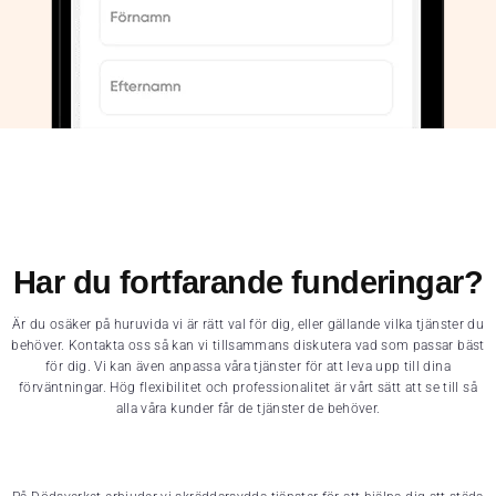
Har du fortfarande funderingar?
Är du osäker på huruvida vi är rätt val för dig, eller gällande vilka tjänster du
behöver. Kontakta oss så kan vi tillsammans diskutera vad som passar bäst
för dig. Vi kan även anpassa våra tjänster för att leva upp till dina
förväntningar. Hög flexibilitet och professionalitet är vårt sätt att se till så
alla våra kunder får de tjänster de behöver.