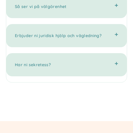
Så ser vi på välgörenhet
Erbjuder ni juridisk hjälp och vägledning?
Har ni sekretess?