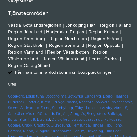
Välgörenhet
Tjänsteområden
Västra Götalandsregionen | Jönköpings län | Region Halland |
Region Jämtland | Härjedalen Region | Region Kalmar |
Region Kronoberg | Region Norrbotten | Region Skåne |
Region Stockholm | Region Sörmland | Region Uppsala |
Region Värmland | Region Västerbotten | Region
Västernorrland | Region Västmanland | Region Örebro |
Region Östergötland
Får man tömma dödsbo innan bouppteckningen?
Orter
Göteborg,
Eskilstuna,
Stockholms,
Botkyrka,
Danderyd,
Ekerö,
Haninge,
Huddinge,
Järfälla,
Kista,
Lidingö,
Nacka,
Norrtälje,
Nykvarn,
Nynäshamn,
Salem,
Sollentuna,
Solna,
Sundbyberg,
Täby,
Upplands
Väsby,
Värmdö,
Österåker,
Västra Götalands län
,
Ale,
Alingsås,
Bengtsfors,
Bollebygd,
Borås,
Brämhult,
Dals-Ed
,
Dalsjöfors,
Dalstorp,
Essunga,
Falköping,
Götene,
Gråbo,
Grästorp,
Grundsund,
Herrljunga,
Hindås,
Hjo,
Hönö,
Härryda,
Kinna,
Kungälv,
Kungshamn,
Lerum,
Lidköping,
Lilla Edet,