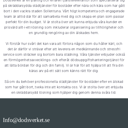
Dödsverket är en pålitlig och erfaren tjänsteleverantör som specialiserar sig
på skräddarsydda städtjänster för bostäder efter nära och kära som har gått
bort i den vackra staden Sollentuna. Vårt högt kompetenta och engagerade
team är alltid där för att samarbeta med dig och skapa en plan som passar
perfekt för din budget. Vi är stolta över att kunna erbjuda våra kunder en
prisvärd allt-i-ett-lösning som inkluderar organisering av tillhörigheter och
en grundlig rengöring av din älskades hem.
Vi förstår hur svårt det kan vara att förlora någon som du håller kärt, och
det är därför vi strävar efter att leverera en medkännande och stressfri
service som sträcker sig bortom bara städning. Våra tjänster erbjuder också
en förmögenhetsavvecklings- och efteråt dödsuppgiftshanteringstjänst för
att lätta bördan för dig och din familj. Vi är här för att hjälpa till att fira din
käras arv på ett sätt som känns rätt för dig.
Så om du behöver professionella städtjänster för bostäder efter en älskad
som har gått bort, tveka inte att kontakta oss. Vi är stolta över att erbjuda
en skräddarsydd lösning som hjälper dig genom denna svåra tid.
Info@dodsverket.se