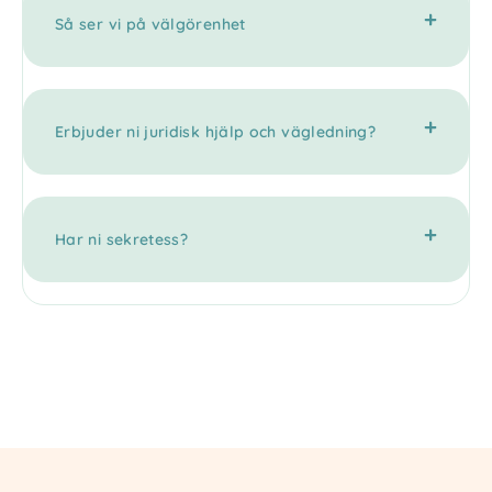
Så ser vi på välgörenhet
Erbjuder ni juridisk hjälp och vägledning?
Har ni sekretess?