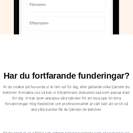
Har du fortfarande funderingar?
Är du osäker på huruvida vi är rätt val för dig, eller gällande vilka tjänster du
behöver. Kontakta oss så kan vi tillsammans diskutera vad som passar bäst
för dig. Vi kan även anpassa våra tjänster för att leva upp till dina
förväntningar. Hög flexibilitet och professionalitet är vårt sätt att se till så
alla våra kunder får de tjänster de behöver.