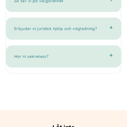
Så ser vi på välgörenhet
Erbjuder ni juridisk hjälp och vägledning?
Har ni sekretess?