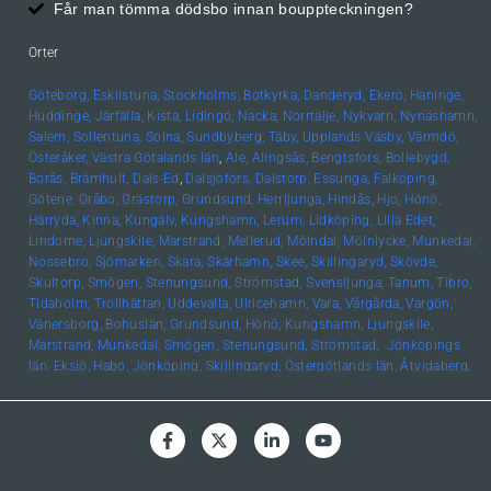
Får man tömma dödsbo innan bouppteckningen?
Orter
Göteborg,
Eskilstuna,
Stockholms,
Botkyrka,
Danderyd,
Ekerö,
Haninge,
Huddinge,
Järfälla,
Kista,
Lidingö,
Nacka,
Norrtälje,
Nykvarn,
Nynäshamn,
Salem,
Sollentuna,
Solna,
Sundbyberg,
Täby,
Upplands
Väsby,
Värmdö,
Österåker,
Västra Götalands län
,
Ale,
Alingsås,
Bengtsfors,
Bollebygd,
Borås,
Brämhult,
Dals-Ed
,
Dalsjöfors,
Dalstorp,
Essunga,
Falköping,
Götene,
Gråbo,
Grästorp,
Grundsund,
Herrljunga,
Hindås,
Hjo,
Hönö,
Härryda,
Kinna,
Kungälv,
Kungshamn,
Lerum,
Lidköping,
Lilla Edet,
Lindome,
Ljungskile,
Marstrand,
Mellerud,
Mölndal,
Mölnlycke,
Munkedal,
Nossebro,
Sjömarken,
Skara,
Skärhamn,
Skee,
Skillingaryd,
Skövde,
Skultorp,
Smögen,
Stenungsund,
Strömstad,
Svensljunga,
Tanum,
Tibro,
Tidaholm,
Trollhättan,
Uddevalla,
Ulricehamn,
Vara,
Vårgårda,
Vargön,
Vänersborg,
Bohuslän, Grundsund,
Hönö,
Kungshamn,
Ljungskile,
Marstrand,
Munkedal,
Smögen,
Stenungsund,
Strömstad,
Jönköpings
län,
Eksjö,
Habo,
Jönköping,
Skillingaryd,
Östergötlands län,
Åtvidaberg,
Boxholm,
Finspång,
Kinda,
Kisa,
Linköping,
Mjölby,
Motala,
Söderköping,
Vadstena,
Valdemarsvik,
Ödeshög,
Hallands län,
Falkenberg,
Halmstad,
Varberg,
Skåne län,
Helsingborg,
Höör,
Lund,
Malmö,
Uppsala län,
Alunda,
Bälinge,
Uppsala,
Värmlands län
,
Edsvalla,
Karlstad,
Kristinehamn,
Säffle,
Kalmar
län
,
Kalmar,
Öland,
Örebro
län,
Lindesberg,
Örebro,
Kronobergs