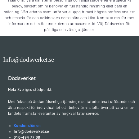
Tidaholm. Våra tjänster är personliga och anpassade efter era specifika
behov, oavsett om ni behöver en fullständig rensning eller bara en
städning. Vårt erfarna team utför varje uppgift med högsta professionalitet
och respekt för den avlidna och deras nära och kära. Kontakta oss för mer
information och stöd under denna utmanande tid. Välj Dödsverket för
pålitliga och värdiga tjänster.
Info@dodsverket.se
Dödsverket
Hela Sveriges stödpunkt.
Med fokus på ändamålsenliga tjänster, resultatorienterat utförande och
äkta respekt för individualitet och behov är vi stolta över att vara en av
landets främsta leverantör av högkvalitativ service.
Kundomdömen
Info@dodsverket.se
010-494 77 08