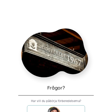
Frågor?
Hur vill du påbörja förberedelserna?