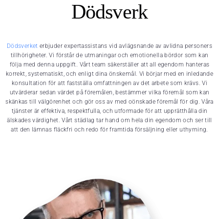
Dödsverk
Dödsverket
erbjuder expertassistans vid avlägsnande av avlidna personers
tillhörigheter. Vi förstår de utmaningar och emotionella bördor som kan
följa med denna uppgift. Vårt team säkerställer att all egendom hanteras
korrekt, systematiskt, och enligt dina önskemål. Vi börjar med en inledande
konsultation för att fastställa omfattningen av det arbete som krävs. Vi
utvärderar sedan värdet på föremålen, bestämmer vilka föremål som kan
skänkas till välgörenhet och gör oss av med oönskade föremål för dig. Våra
tjänster är effektiva, respektfulla, och utformade för att upprätthålla din
älskades värdighet. Vårt städlag tar hand om hela din egendom och ser till
att den lämnas fläckfri och redo för framtida försäljning eller uthyrning.