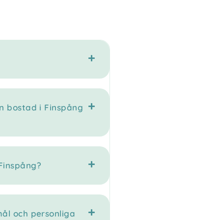
?
n bostad i Finspång
 Finspång?
mål och personliga