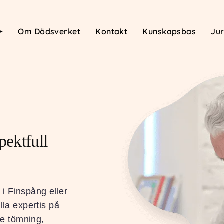
Om Dödsverket
Kontakt
Kunskapsbas
Jur
ektfull
 i Finspång eller
lla expertis på
ive tömning,