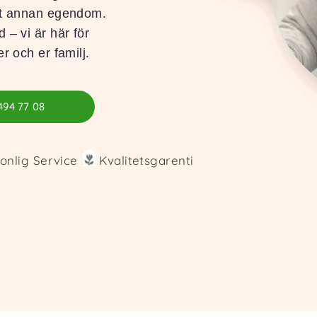
amt annan egendom.
 – vi är här för
r och er familj.
494 77 08
onlig Service
Kvalitetsgarenti