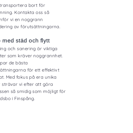
transportera bort för
inning. Kontakta oss så
för vi en noggrann
dering av förutsättningarna.
p med städ och flytt
ing och sanering är viktiga
ter som kräver noggrannhet.
apar de bästa
ättningarna för ett effektivt
tat. Med fokus på era unika
strävar vi efter att göra
ssen så smidig som möjligt för
ödsbo i Finspång.