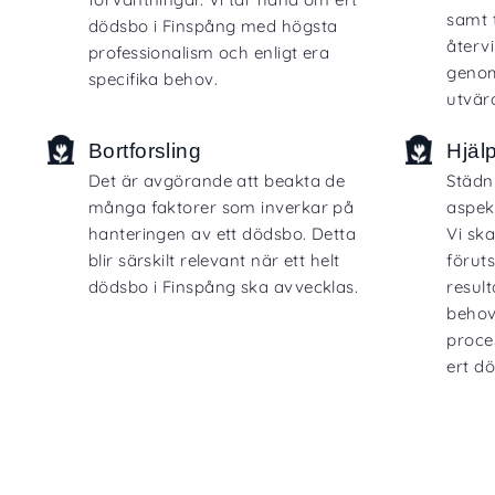
samt 
dödsbo i Finspång med högsta
återv
professionalism och enligt era
genom
specifika behov.
utvär
Bortforsling
Hjäl
Det är avgörande att beakta de
Städn
många faktorer som inverkar på
aspek
hanteringen av ett dödsbo. Detta
Vi sk
blir särskilt relevant när ett helt
föruts
dödsbo i Finspång ska avvecklas.
resul
behov 
proce
ert d