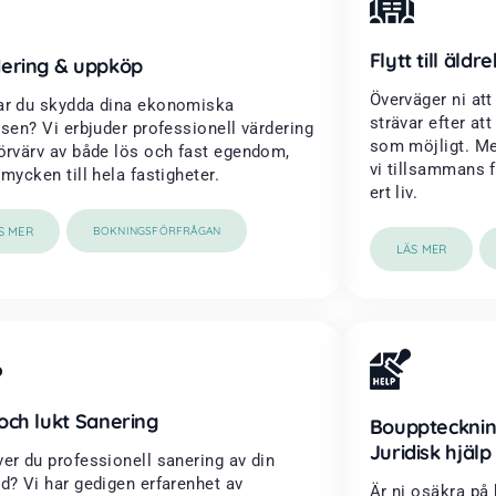
Flytt till äld
ering & uppköp
Överväger ni att 
r du skydda dina ekonomiska
strävar efter at
ssen? Vi erbjuder professionell värdering
som möjligt. Me
örvärv av både lös och fast egendom,
vi tillsammans f
smycken till hela fastigheter.
ert liv.
S MER
BOKNINGSFÖRFRÅGAN
LÄS MER
och lukt Sanering
Boupptecknin
Juridisk hjälp
er du professionell sanering av din
d? Vi har gedigen erfarenhet av
Är ni osäkra på 