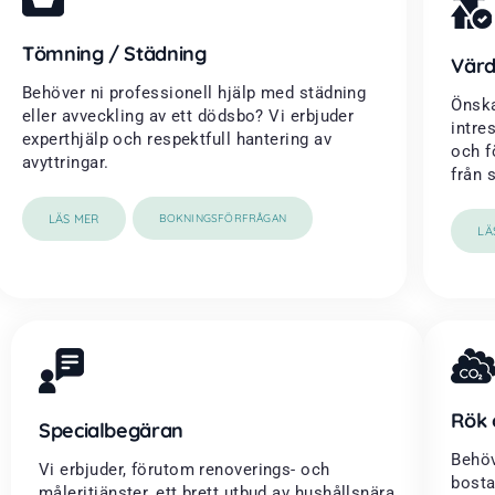
Tömning / Städning
Värd
Behöver ni professionell hjälp med städning
Önska
eller avveckling av ett dödsbo? Vi erbjuder
intre
experthjälp och respektfull hantering av
och f
avyttringar.
från 
LÄS MER
BOKNINGSFÖRFRÅGAN
LÄ
Rök 
Specialbegäran
Behöv
Vi erbjuder, förutom renoverings- och
bosta
måleritjänster, ett brett utbud av hushållsnära