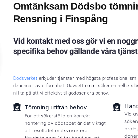
Omtänksam Dödsbo tömni
Rensning i Finspång
Vid kontakt med oss gör vi en noggr
specifika behov gällande våra tjänst
Dödsverket
erbjuder tjänster med högsta professionalism o
decennier av erfarenhet. Oavsett om ni söker en helhetslös
ni lita på att vi effektivt tillgodoser era behov.
Hant
Tömning utifrån behov
Vid a
För att säkerställa en korrekt
säker
hantering av dödsboet är det viktigt
profes
att resultatet motsvarar era
doner
förväntningar. Vi tar hand om ert