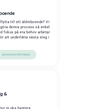
reboende
flytta till ett äldreboende? Vi
t göra denna process så enkel
d fokus på era behov arbetar
ör att underlätta nästa steg i
BOKNINGSFÖRFRÅGAN
g &
hur ni ska hantera