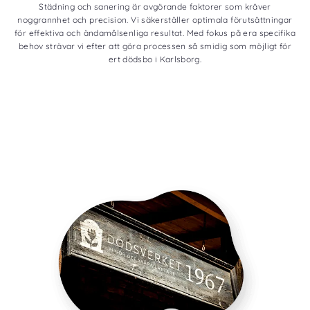
Städning och sanering är avgörande faktorer som kräver
noggrannhet och precision. Vi säkerställer optimala förutsättningar
för effektiva och ändamålsenliga resultat. Med fokus på era specifika
behov strävar vi efter att göra processen så smidig som möjligt för
ert dödsbo i Karlsborg.