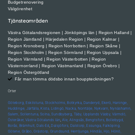
Budgetrenovering
Välgörenhet
Tjänsteområden
Västra Götalandsregionen | Jönköpings län | Region Halland |
Region Jämtland | Härjedalen Region | Region Kalmar |
Region Kronoberg | Region Norrbotten | Region Skåne |
Region Stockholm | Region Sörmland | Region Uppsala |
Region Värmland | Region Västerbotten | Region
Västernorrland | Region Västmanland | Region Örebro |
Region Östergötland
Får man tömma dödsbo innan bouppteckningen?
Orter
Göteborg,
Eskilstuna,
Stockholms,
Botkyrka,
Danderyd,
Ekerö,
Haninge,
Huddinge,
Järfälla,
Kista,
Lidingö,
Nacka,
Norrtälje,
Nykvarn,
Nynäshamn,
Salem,
Sollentuna,
Solna,
Sundbyberg,
Täby,
Upplands
Väsby,
Värmdö,
Österåker,
Västra Götalands län
,
Ale,
Alingsås,
Bengtsfors,
Bollebygd,
Borås,
Brämhult,
Dals-Ed
,
Dalsjöfors,
Dalstorp,
Essunga,
Falköping,
Götene,
Gråbo,
Grästorp,
Grundsund,
Herrljunga,
Hindås,
Hjo,
Hönö,