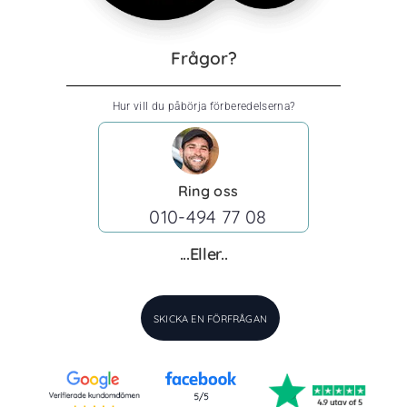
Frågor?
Hur vill du påbörja förberedelserna?
Ring oss
010-494 77 08
...Eller..
SKICKA EN FÖRFRÅGAN