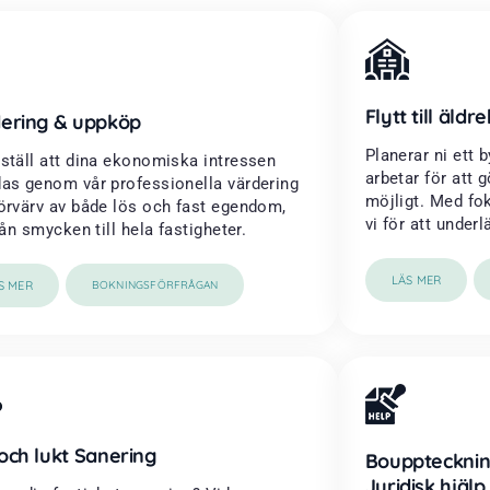
Flytt till äld
ering & uppköp
Planerar ni ett b
ställ att dina ekonomiska intressen
arbetar för att
as genom vår professionella värdering
möjligt. Med fo
örvärv av både lös och fast egendom,
vi för att underl
från smycken till hela fastigheter.
LÄS MER
S MER
BOKNINGSFÖRFRÅGAN
och lukt Sanering
Boupptecknin
Juridisk hjälp