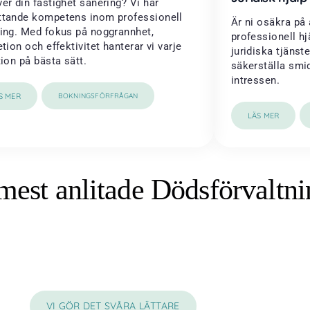
er din fastighet sanering? Vi har
tande kompetens inom professionell
Är ni osäkra på 
ing. Med fokus på noggrannhet,
professionell h
etion och effektivitet hanterar vi varje
juridiska tjänste
tion på bästa sätt.
säkerställa smi
intressen.
S MER
BOKNINGSFÖRFRÅGAN
LÄS MER
mest anlitade Dödsförvaltni
VI GÖR DET SVÅRA LÄTTARE