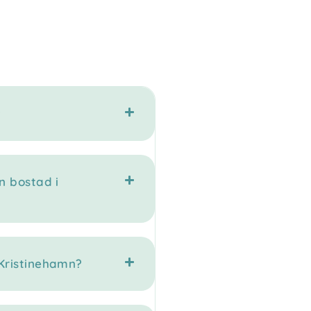
?
n bostad i
Kristinehamn?