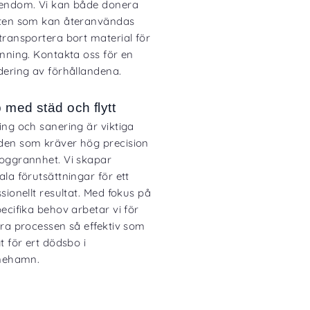
endom. Vi kan både donera
ten som kan återanvändas
transportera bort material för
inning. Kontakta oss för en
dering av förhållandena.
p med städ och flytt
ing och sanering är viktiga
en som kräver hög precision
oggrannhet. Vi skapar
la förutsättningar för ett
sionellt resultat. Med fokus på
ecifika behov arbetar vi för
öra processen så effektiv som
t för ert dödsbo i
inehamn.