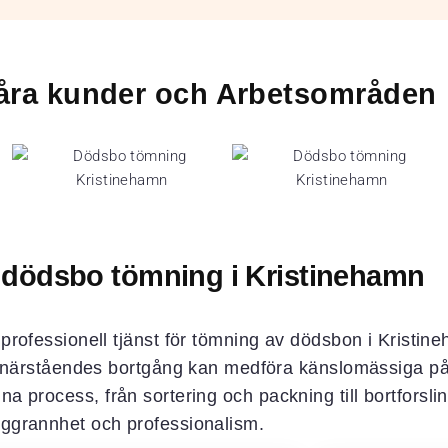
 våra kunder och Arbetsområden
l dödsbo tömning i Kristinehamn
ch professionell tjänst för tömning av dödsbon i Krist
närståendes bortgång kan medföra känslomässiga påfr
enna process, från sortering och packning till bortforsl
ggrannhet och professionalism.