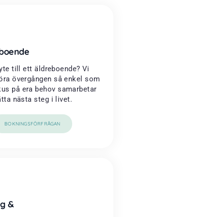
reboende
yte till ett äldreboende? Vi
 göra övergången så enkel som
kus på era behov samarbetar
ätta nästa steg i livet.
BOKNINGSFÖRFRÅGAN
g &