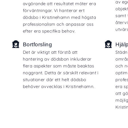
av eg
avgörande att resultatet möter era
objek
förväntningar. Vi hanterar ert
samt 
dödsbo i Kristinehamn med högsta
återv
professionalism och anpassar oss
utvär
efter era specifika behov.
Bortforsling
Hjäl
Det är viktigt att förstå att
Städn
hantering av dödsbon inkluderar
områd
flera aspekter som måste beaktas
och n
noggrant. Detta är särskilt relevant i
optima
situationer där ett helt dödsbo
profes
behöver avvecklas i Kristinehamn.
era sp
att g
möjlig
Krist