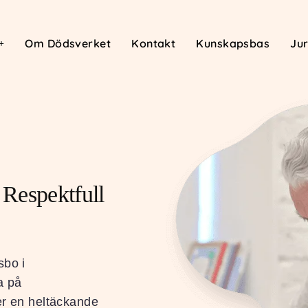
Om Dödsverket
Kontakt
Kunskapsbas
Jur
Respektfull
sbo i
a på
der en heltäckande