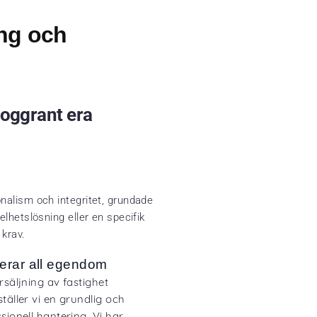
ng och
noggrant era
nalism och integritet, grundade
lhetslösning eller en specifik
 krav.
erar all egendom
rsäljning av fastighet
täller vi en grundlig och
sionell hantering. Vi har