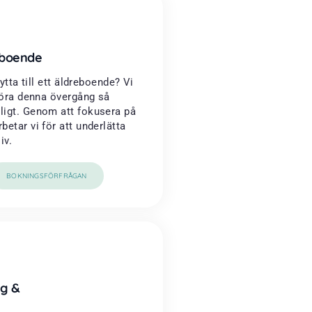
reboende
lytta till ett äldreboende? Vi
 göra denna övergång så
igt. Genom att fokusera på
etar vi för att underlätta
iv.
BOKNINGSFÖRFRÅGAN
g &