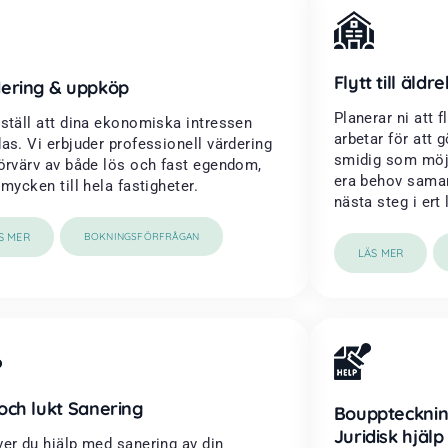
Flytt till äld
ering & uppköp
Planerar ni att f
ställ att dina ekonomiska intressen
arbetar för att
as. Vi erbjuder professionell värdering
smidig som möjl
örvärv av både lös och fast egendom,
era behov samarb
smycken till hela fastigheter.
nästa steg i ert l
S MER
BOKNINGSFÖRFRÅGAN
LÄS MER
och lukt Sanering
Boupptecknin
Juridisk hjälp
er du hjälp med sanering av din