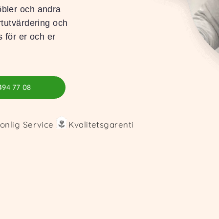
öbler och andra
rtutvärdering och
s för er och er
494 77 08
onlig Service
Kvalitetsgarenti