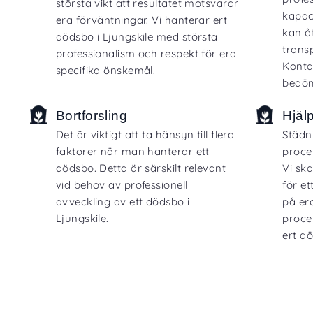
största vikt att resultatet motsvarar
kapac
era förväntningar. Vi hanterar ert
kan å
dödsbo i Ljungskile med största
transp
professionalism och respekt för era
Konta
specifika önskemål.
bedöm
Bortforsling
Hjäl
Det är viktigt att ta hänsyn till flera
Städn
faktorer när man hanterar ett
proce
dödsbo. Detta är särskilt relevant
Vi sk
vid behov av professionell
för et
avveckling av ett dödsbo i
på er
Ljungskile.
proce
ert dö