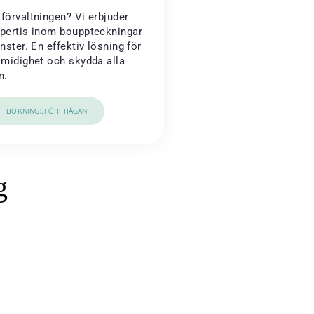
förvaltningen? Vi erbjuder
xpertis inom bouppteckningar
änster. En effektiv lösning för
smidighet och skydda alla
n.
BOKNINGSFÖRFRÅGAN
g