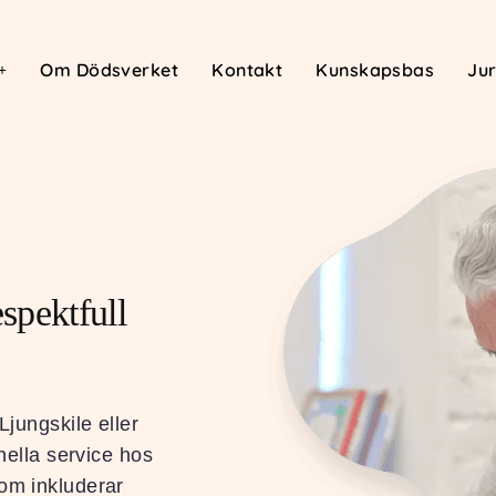
Om Dödsverket
Kontakt
Kunskapsbas
Jur
pektfull
Ljungskile eller
onella service hos
som inkluderar