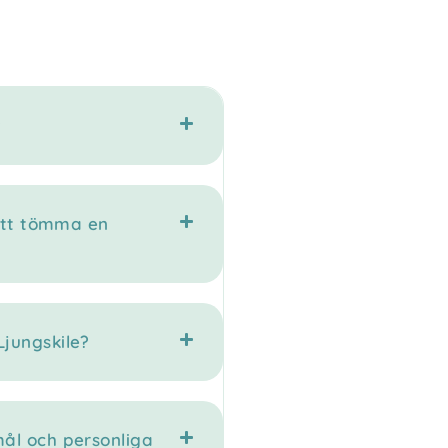
?
 att tömma en
Ljungskile?
mål och personliga