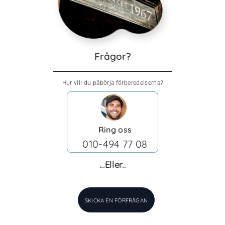
Frågor?
Hur vill du påbörja förberedelserna?
Ring oss
010-494 77 08
...Eller..
SKICKA EN FÖRFRÅGAN