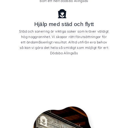
bort ett helt dödsbo Alingsås
Hjälp med städ och flytt
Städ och sanering är viktiga saker som kräver väldigt
hög noggrannhet. Vi skapar rätt förutsättningar för
ett ändamålsenligt resultat. Alltid utifrån era behov
så kan vi göra det hela så smidigt som möjligt för ert
Dödsbo Alingsås