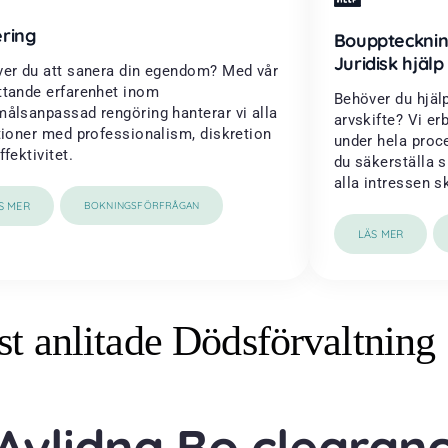
ring
Boupptecknin
Juridisk hjälp
er du att sanera din egendom? Med vår
tande erfarenhet inom
Behöver du hjä
ålsanpassad rengöring hanterar vi alla
arvskifte? Vi er
tioner med professionalism, diskretion
under hela proc
ffektivitet.
du säkerställa 
alla intressen s
S MER
BOKNINGSFÖRFRÅGAN
LÄS MER
t anlitade Dödsförvaltning
 Avlidna Bo clearan