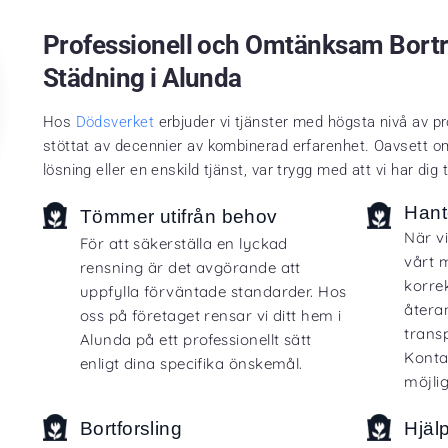
Professionell och Omtänksam Bort
Städning i
Alunda
Hos
Dödsverket
erbjuder vi tjänster med högsta nivå av pr
stöttat av decennier av kombinerad erfarenhet. Oavsett 
lösning eller en enskild tjänst, var trygg med att vi har dig 
Hant
Tömmer utifrån behov
När v
För att säkerställa en lyckad
vårt m
rensning är det avgörande att
korre
uppfylla förväntade standarder. Hos
återa
oss på företaget rensar vi ditt hem i
trans
Alunda på ett professionellt sätt
Konta
enligt dina specifika önskemål.
möjli
Bortforsling
Hjäl