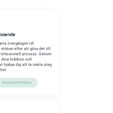
reboende
göra övergången till
trävar efter att göra det till
rofessionell process. Genom
ll dina hobbies och
 vi hjälpa dig att ta nästa steg
thet.
BOKNINGSFÖRFRÅGAN