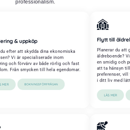
professionalism.
Flytt till äld
ering & uppköp
Planerar du att 
 du efter att skydda dina ekonomiska
äldreboende? Vi s
ssen? Vi är specialiserade inom
en smidig och p
ring och förvärv av både rörlig och fast
att ta hänsyn ti
om. Från smycken till hela egendomar.
preferenser, vill
i ditt liv med lät
S MER
BOKNINGSFÖRFRÅGAN
LÄS MER