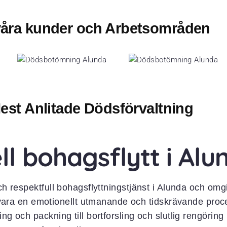
 våra kunder och Arbetsområden
est Anlitade Dödsförvaltning
ll bohagsflytt i Alu
ch respektfull bohagsflyttningstjänst i
Alunda
och omgi
ara en emotionellt utmanande och tidskrävande proces
ing och packning till bortforsling och slutlig rengöri