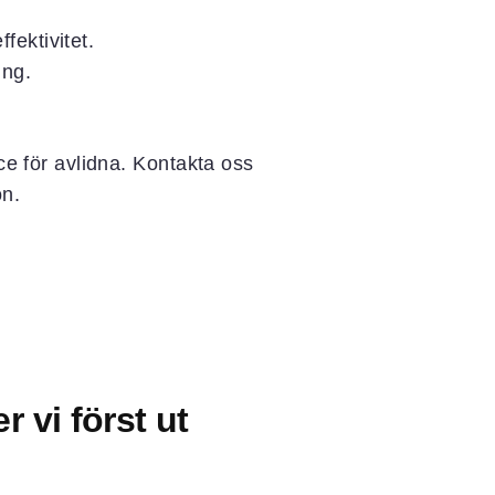
fektivitet.
ing.
nce för avlidna. Kontakta oss
on.
r vi först ut