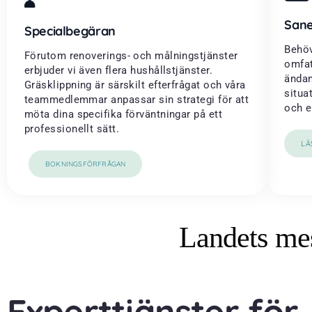
Sane
Specialbegäran
Behöv
Förutom renoverings- och målningstjänster
omfat
erbjuder vi även flera hushållstjänster.
ändam
Gräsklippning är särskilt efterfrågat och våra
situa
teammedlemmar anpassar sin strategi för att
och e
möta dina specifika förväntningar på ett
professionellt sätt.
LÄ
BOKNINGSFÖRFRÅGAN
Landets mes
Experttjänster för