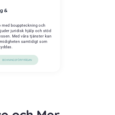
g &
lp med bouppteckning och
bjuder juridisk hjälp och stöd
essen. Med våra tjänster kan
smidigheten samtidigt som
kyddas.
BOKNINGSFÖRFRÅGAN
ce och Mer