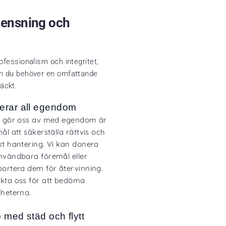
rensning och
ofessionalism och integritet,
om du behöver en omfattande
täckt.
erar all egendom
i gör oss av med egendom är
ål att säkerställa rättvis och
kt hantering. Vi kan donera
nvändbara föremål eller
portera dem för återvinning.
kta oss för att bedöma
gheterna.
p med städ och flytt