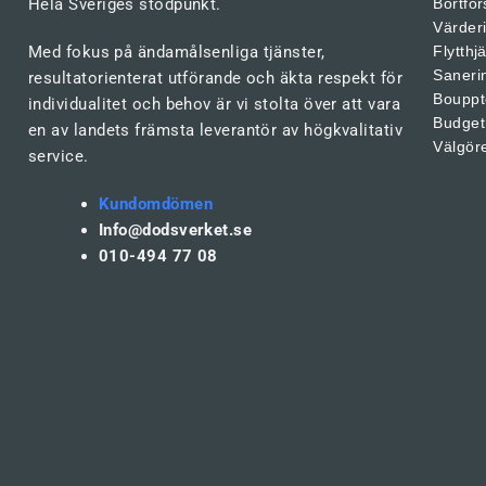
Hela Sveriges stödpunkt.
Bortfor
Värder
Med fokus på ändamålsenliga tjänster,
Flytthj
Saneri
resultatorienterat utförande och äkta respekt för
Bouppt
individualitet och behov är vi stolta över att vara
Budget
en av landets främsta leverantör av högkvalitativ
Välgör
service.
Kundomdömen
Info@dodsverket.se
010-494 77 08