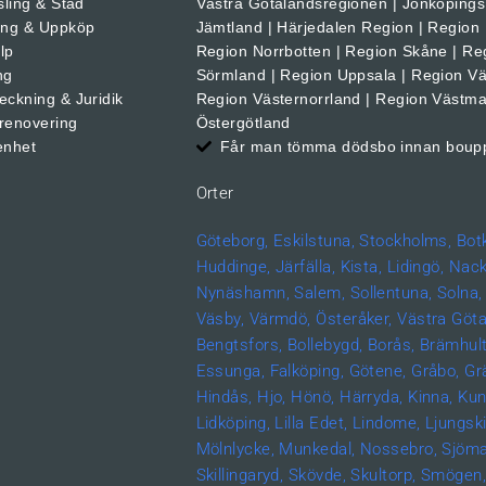
sling & Städ
Västra Götalandsregionen | Jönköpings 
ing & Uppköp
Jämtland | Härjedalen Region | Region
älp
Region Norrbotten | Region Skåne | Re
ng
Sörmland | Region Uppsala | Region Vä
eckning & Juridik
Region Västernorrland | Region Västma
renovering
Östergötland
enhet
Får man tömma dödsbo innan boup
Orter
Göteborg,
Eskilstuna,
Stockholms,
Bot
Huddinge,
Järfälla,
Kista,
Lidingö,
Nack
Nynäshamn,
Salem,
Sollentuna,
Solna,
Väsby,
Värmdö,
Österåker,
Västra Göta
Bengtsfors,
Bollebygd,
Borås,
Brämhult
Essunga,
Falköping,
Götene,
Gråbo,
Gr
Hindås,
Hjo,
Hönö,
Härryda,
Kinna,
Kun
Lidköping,
Lilla Edet,
Lindome,
Ljungski
Mölnlycke,
Munkedal,
Nossebro,
Sjöma
Skillingaryd,
Skövde,
Skultorp,
Smögen