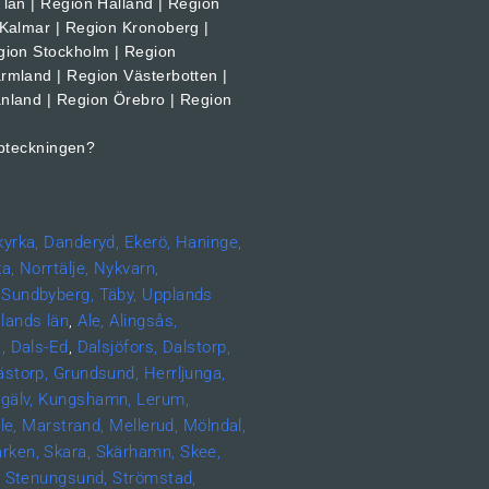
län | Region Halland | Region
 Kalmar | Region Kronoberg |
gion Stockholm | Region
rmland | Region Västerbotten |
nland | Region Örebro | Region
pteckningen?
kyrka,
Danderyd,
Ekerö,
Haninge,
a,
Norrtälje,
Nykvarn,
Sundbyberg,
Täby,
Upplands
lands län
,
Ale,
Alingsås,
,
Dals-Ed
,
Dalsjöfors,
Dalstorp,
ästorp,
Grundsund,
Herrljunga,
gälv,
Kungshamn,
Lerum,
le,
Marstrand,
Mellerud,
Mölndal,
rken,
Skara,
Skärhamn,
Skee,
,
Stenungsund,
Strömstad,