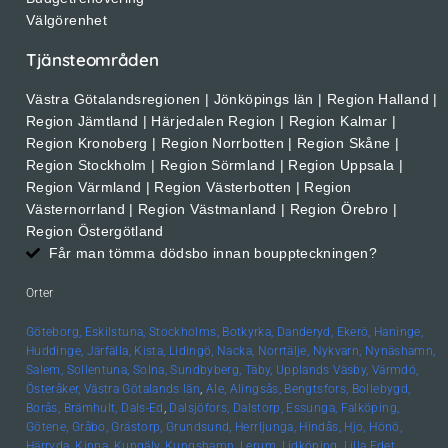
Välgörenhet
Tjänsteområden
Västra Götalandsregionen | Jönköpings län | Region Halland |
Region Jämtland | Härjedalen Region | Region Kalmar |
Region Kronoberg | Region Norrbotten | Region Skåne |
Region Stockholm | Region Sörmland | Region Uppsala |
Region Värmland | Region Västerbotten | Region
Västernorrland | Region Västmanland | Region Örebro |
Region Östergötland
Får man tömma dödsbo innan bouppteckningen?
Orter
Göteborg,
Eskilstuna,
Stockholms,
Botkyrka,
Danderyd,
Ekerö,
Haninge,
Huddinge,
Järfälla,
Kista,
Lidingö,
Nacka,
Norrtälje,
Nykvarn,
Nynäshamn,
Salem,
Sollentuna,
Solna,
Sundbyberg,
Täby,
Upplands
Väsby,
Värmdö,
Österåker,
Västra Götalands län
,
Ale,
Alingsås,
Bengtsfors,
Bollebygd,
Borås,
Brämhult,
Dals-Ed
,
Dalsjöfors,
Dalstorp,
Essunga,
Falköping,
Götene,
Gråbo,
Grästorp,
Grundsund,
Herrljunga,
Hindås,
Hjo,
Hönö,
Härryda,
Kinna,
Kungälv,
Kungshamn,
Lerum,
Lidköping,
Lilla Edet,