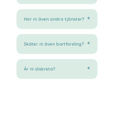
Har ni även andra tjänster?
Sköter ni även bortforsling?
Är ni diskreta?