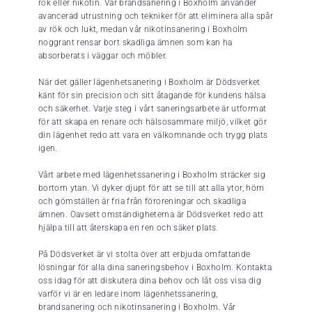
rök eller nikotin. Vår brandsanering i Boxholm använder
avancerad utrustning och tekniker för att eliminera alla spår
av rök och lukt, medan vår nikotinsanering i Boxholm
noggrant rensar bort skadliga ämnen som kan ha
absorberats i väggar och möbler.
När det gäller lägenhetsanering i Boxholm är Dödsverket
känt för sin precision och sitt åtagande för kundens hälsa
och säkerhet. Varje steg i vårt saneringsarbete är utformat
för att skapa en renare och hälsosammare miljö, vilket gör
din lägenhet redo att vara en välkomnande och trygg plats
igen.
Vårt arbete med lägenhetssanering i Boxholm sträcker sig
bortom ytan. Vi dyker djupt för att se till att alla ytor, hörn
och gömställen är fria från föroreningar och skadliga
ämnen. Oavsett omständigheterna är Dödsverket redo att
hjälpa till att återskapa en ren och säker plats.
På Dödsverket är vi stolta över att erbjuda omfattande
lösningar för alla dina saneringsbehov i Boxholm. Kontakta
oss idag för att diskutera dina behov och låt oss visa dig
varför vi är en ledare inom lägenhetssanering,
brandsanering och nikotinsanering i Boxholm. Vår