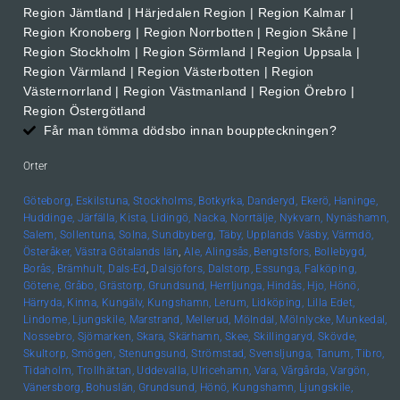
Region Jämtland | Härjedalen Region | Region Kalmar |
Region Kronoberg | Region Norrbotten | Region Skåne |
Region Stockholm | Region Sörmland | Region Uppsala |
Region Värmland | Region Västerbotten | Region
Västernorrland | Region Västmanland | Region Örebro |
Region Östergötland
Får man tömma dödsbo innan bouppteckningen?
Orter
Göteborg,
Eskilstuna,
Stockholms,
Botkyrka,
Danderyd,
Ekerö,
Haninge,
Huddinge,
Järfälla,
Kista,
Lidingö,
Nacka,
Norrtälje,
Nykvarn,
Nynäshamn,
Salem,
Sollentuna,
Solna,
Sundbyberg,
Täby,
Upplands
Väsby,
Värmdö,
Österåker,
Västra Götalands län
,
Ale,
Alingsås,
Bengtsfors,
Bollebygd,
Borås,
Brämhult,
Dals-Ed
,
Dalsjöfors,
Dalstorp,
Essunga,
Falköping,
Götene,
Gråbo,
Grästorp,
Grundsund,
Herrljunga,
Hindås,
Hjo,
Hönö,
Härryda,
Kinna,
Kungälv,
Kungshamn,
Lerum,
Lidköping,
Lilla Edet,
Lindome,
Ljungskile,
Marstrand,
Mellerud,
Mölndal,
Mölnlycke,
Munkedal,
Nossebro,
Sjömarken,
Skara,
Skärhamn,
Skee,
Skillingaryd,
Skövde,
Skultorp,
Smögen,
Stenungsund,
Strömstad,
Svensljunga,
Tanum,
Tibro,
Tidaholm,
Trollhättan,
Uddevalla,
Ulricehamn,
Vara,
Vårgårda,
Vargön,
Vänersborg,
Bohuslän, Grundsund,
Hönö,
Kungshamn,
Ljungskile,