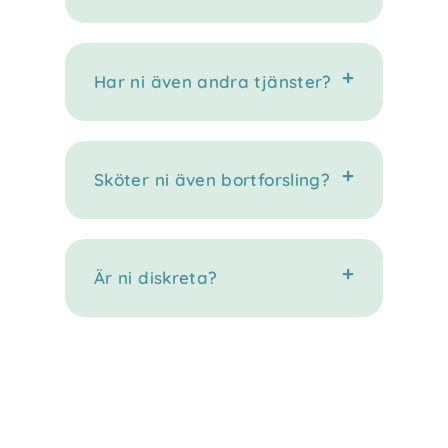
Har ni även andra tjänster?
Sköter ni även bortforsling?
Är ni diskreta?