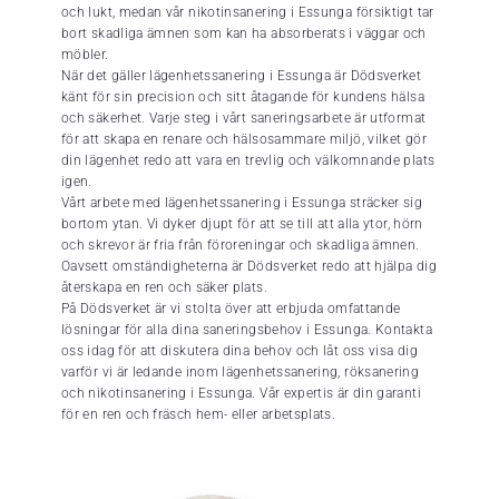
och lukt, medan vår nikotinsanering i Essunga försiktigt tar
bort skadliga ämnen som kan ha absorberats i väggar och
möbler.
När det gäller lägenhetssanering i Essunga är Dödsverket
känt för sin precision och sitt åtagande för kundens hälsa
och säkerhet. Varje steg i vårt saneringsarbete är utformat
för att skapa en renare och hälsosammare miljö, vilket gör
din lägenhet redo att vara en trevlig och välkomnande plats
igen.
Vårt arbete med lägenhetssanering i Essunga sträcker sig
bortom ytan. Vi dyker djupt för att se till att alla ytor, hörn
och skrevor är fria från föroreningar och skadliga ämnen.
Oavsett omständigheterna är Dödsverket redo att hjälpa dig
återskapa en ren och säker plats.
På Dödsverket är vi stolta över att erbjuda omfattande
lösningar för alla dina saneringsbehov i Essunga. Kontakta
oss idag för att diskutera dina behov och låt oss visa dig
varför vi är ledande inom lägenhetssanering, röksanering
och nikotinsanering i Essunga. Vår expertis är din garanti
för en ren och fräsch hem- eller arbetsplats.