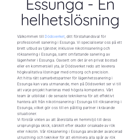
Essunga - En
helhetslösning
Välkommen till
Dödsverket
, ditt förstahandsval för
professionell sanering i Essunga. Vi specialiserar oss på ett
brett utbud av tjänster, inklusive nikotinsanering och
röksanering i Essunga, samt omfattande sanering av
lägenheter i Essunga. Oavsett om det är en privat bostad
eller en kommersiell yta, är Dödsverket redo att leverera
högkvalitativa lösningar med omsorg och precision.
Att hitta rätt samarbetspartner för lägenhetssanering i
Essunga kan vara utmanande, men på Dödsverket ser vi till
att varje projekt hanteras med högsta kompetens. Vårt
team är utbildat i de senaste teknikerna för att effektivt
hantera allt från nikotinsanering i Essunga till röksanering i
Essunga, vilket gör oss till en pålitlig partner i krävande
situationer.
Vi förstår vikten av att återställa en hemmiljö till dess
ursprungliga skick, särskilt efter skador orsakade av rök
eller nikotin. Vår röksanering i Essunga använder avancerad
utrustning och tekniker för att eliminera alla spår av rök