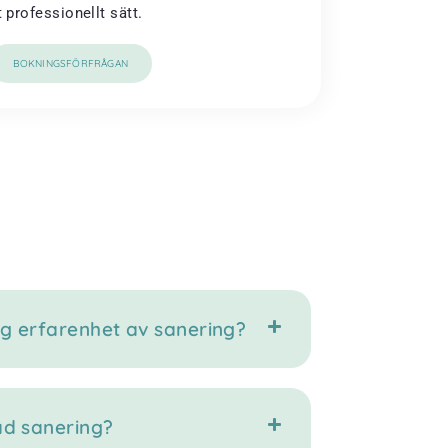
t professionellt sätt.
BOKNINGSFÖRFRÅGAN
g erfarenhet av sanering?
ad sanering?