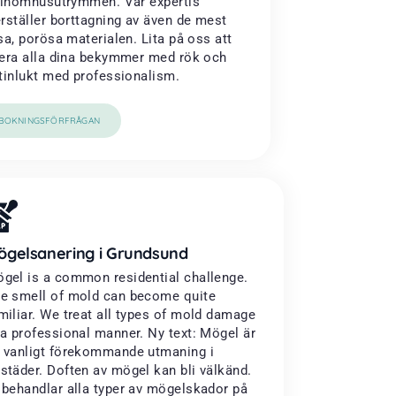
 inomhusutrymmen. Vår expertis
rställer borttagning av även de mest
sa, porösa materialen. Lita på oss att
era alla dina bekymmer med rök och
tinlukt med professionalism.
BOKNINGSFÖRFRÅGAN
ögelsanering i Grundsund
gel is a common residential challenge.
e smell of mold can become quite
miliar. We treat all types of mold damage
 a professional manner. Ny text: Mögel är
 vanligt förekommande utmaning i
städer. Doften av mögel kan bli välkänd.
 behandlar alla typer av mögelskador på