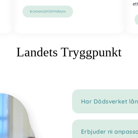
et
BOKNINGSFÖRFRÅGAN
Landets Tryggpunkt
Har Dödsverket lån
Erbjuder ni anpass