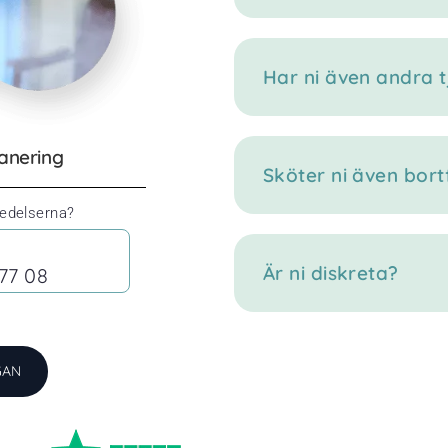
Har ni även andra t
sanering
Sköter ni även bort
redelserna?
Är ni diskreta?
77 08
GAN