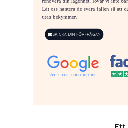
renovera din lägenhet, lovar vi inte ba
Låt oss hantera de svåra fallen så att d
utan bekymmer.
SKICKA DIN FÖRFRÅGAN
Verifierade kundomdömen
Ett