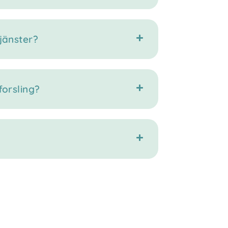
jänster?
forsling?