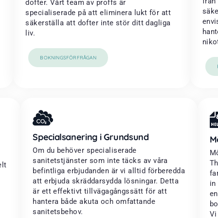
från
dofter. Vårt team av proffs är
säke
specialiserade på att eliminera lukt för att
envi
säkerställa att dofter inte stör ditt dagliga
hant
liv.
niko
BOKNINGSFÖRFRÅGAN
Specialsanering i Grundsund
M
Om du behöver specialiserade
Mö
sanitetstjänster som inte täcks av våra
Th
lt
befintliga erbjudanden är vi alltid förberedda
fa
att erbjuda skräddarsydda lösningar. Detta
in
är ett effektivt tillvägagångssätt för att
en
hantera både akuta och omfattande
bo
sanitetsbehov.
Vi