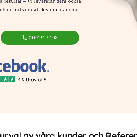
ra resultat – vi levererar dem också.
u kan fortsätta att leva och arbeta
010-494 77 08
 urval av våra kunder och Refere