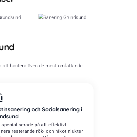
sund
om att hantera även de mest omfattande
otinsanering och Socialsanering i
ndsund
r specialiserade på att effektivt
inera resterande rök- och nikotinlukter