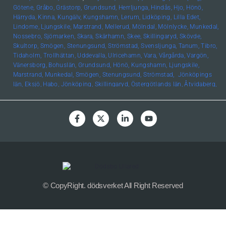
Götene,
Gråbo,
Grästorp,
Grundsund,
Herrljunga,
Hindås,
Hjo,
Hönö,
Härryda,
Kinna,
Kungälv,
Kungshamn,
Lerum,
Lidköping,
Lilla Edet,
Lindome,
Ljungskile,
Marstrand,
Mellerud,
Mölndal,
Mölnlycke,
Munkedal,
Nossebro,
Sjömarken,
Skara,
Skärhamn,
Skee,
Skillingaryd,
Skövde,
Skultorp,
Smögen,
Stenungsund,
Strömstad,
Svensljunga,
Tanum,
Tibro,
Tidaholm,
Trollhättan,
Uddevalla,
Ulricehamn,
Vara,
Vårgårda,
Vargön,
Vänersborg,
Bohuslän, Grundsund,
Hönö,
Kungshamn,
Ljungskile,
Marstrand,
Munkedal,
Smögen,
Stenungsund,
Strömstad,
Jönköpings
län,
Eksjö,
Habo,
Jönköping,
Skillingaryd,
Östergötlands län,
Åtvidaberg,
Boxholm,
Finspång,
Kinda,
Kisa,
Linköping,
Mjölby,
Motala,
Söderköping,
Vadstena,
Valdemarsvik,
Ödeshög,
Hallands län,
Falkenberg,
Halmstad,
Varberg,
Skåne län,
Helsingborg,
Höör,
Lund,
Malmö,
Uppsala län,
Alunda,
Bälinge,
Uppsala,
Värmlands län
,
Edsvalla,
Karlstad,
Kristinehamn,
Säffle,
Kalmar
län
,
Kalmar,
Öland,
Örebro
län,
Lindesberg,
Örebro,
Kronobergs
län,
Norrhult,
Västmanlands län,
Västerås,
Västerbottens län
,
Umeå,
Södermanlands län,
Norrköping
© CopyRight. dödsverket All Right Reserved