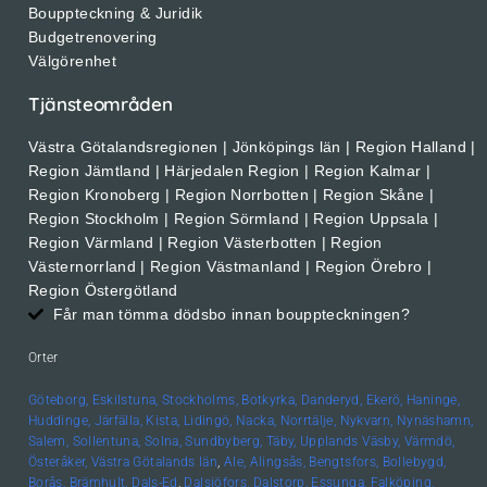
Bouppteckning & Juridik
Budgetrenovering
Välgörenhet
Tjänsteområden
Västra Götalandsregionen | Jönköpings län | Region Halland |
Region Jämtland | Härjedalen Region | Region Kalmar |
Region Kronoberg | Region Norrbotten | Region Skåne |
Region Stockholm | Region Sörmland | Region Uppsala |
Region Värmland | Region Västerbotten | Region
Västernorrland | Region Västmanland | Region Örebro |
Region Östergötland
Får man tömma dödsbo innan bouppteckningen?
Orter
Göteborg,
Eskilstuna,
Stockholms,
Botkyrka,
Danderyd,
Ekerö,
Haninge,
Huddinge,
Järfälla,
Kista,
Lidingö,
Nacka,
Norrtälje,
Nykvarn,
Nynäshamn,
Salem,
Sollentuna,
Solna,
Sundbyberg,
Täby,
Upplands
Väsby,
Värmdö,
Österåker,
Västra Götalands län
,
Ale,
Alingsås,
Bengtsfors,
Bollebygd,
Borås,
Brämhult,
Dals-Ed
,
Dalsjöfors,
Dalstorp,
Essunga,
Falköping,