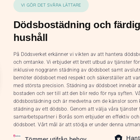
VI GÖR DET SVÅRA LÄTTARE
Dödsbostädning och färdig
hushåll
På Dödsverket erkänner vi vikten av att hantera döds
och omtanke. Vi erbjuder ett brett utbud av tjänster f
inklusive noggrann städning av dödsboet samt avslutn
bemöter dödsboet med respekt och säkerställer att varj
med största precision. Städning av dödsboet innebär a
bostaden och ser till att den blir redo för nya syften. 
dödsbostädning och är medvetna om de känslor som 
städning av ett dödsbo. Genom att välja våra tjänster få
samarbetspartner i Borås som erbjuder en effektiv oc
dödsboet. Vårt mål är att stödja er under denna utman
Hant
Tömmer utifrån behov