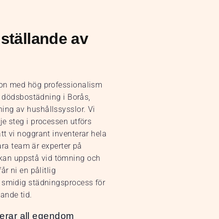
ställande av
bon med hög professionalism
ör dödsbostädning i Borås,
ing av hushållssysslor. Vi
e steg i processen utförs
tt vi noggrant inventerar hela
Våra team är experter på
kan uppstå vid tömning och
r ni en pålitlig
h smidig städningsprocess för
ande tid.
erar all egendom