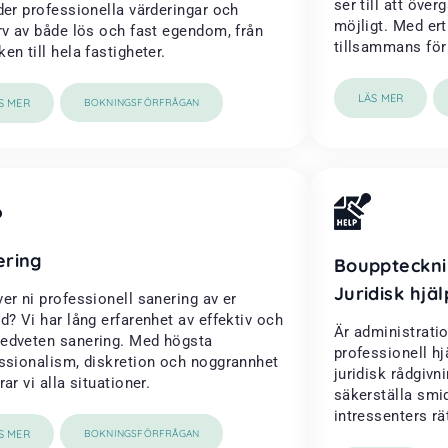
ser till att öve
der professionella värderingar och
möjligt. Med ert
rv av både lös och fast egendom, från
tillsammans för a
en till hela fastigheter.
LÄS MER
S MER
BOKNINGSFÖRFRÅGAN
ering
Bouppteckni
Juridisk hjäl
er ni professionell sanering av er
d? Vi har lång erfarenhet av effektiv och
Är administrati
dveten sanering. Med högsta
professionell h
ssionalism, diskretion och noggrannhet
juridisk rådgivni
ar vi alla situationer.
säkerställa smi
intressenters rä
S MER
BOKNINGSFÖRFRÅGAN