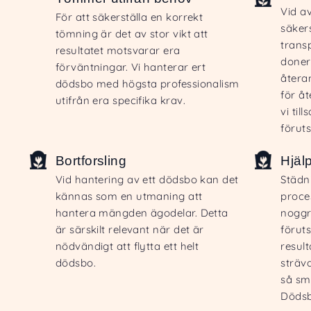
Vid a
För att säkerställa en korrekt
säkers
tömning är det av stor vikt att
trans
resultatet motsvarar era
doner
förväntningar. Vi hanterar ert
återa
dödsbo med högsta professionalism
för å
utifrån era specifika krav.
vi ti
förut
Bortforsling
Hjäl
Vid hantering av ett dödsbo kan det
Städn
kännas som en utmaning att
proce
hantera mängden ägodelar. Detta
noggr
är särskilt relevant när det är
föruts
nödvändigt att flytta ett helt
resul
dödsbo.
sträva
så smi
Dödsb