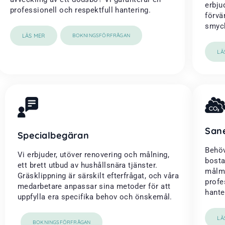
erbju
professionell och respektfull hantering.
förvä
smyck
LÄS MER
BOKNINGSFÖRFRÅGAN
LÄ
San
Specialbegäran
Behöv
Vi erbjuder, utöver renovering och målning,
bosta
ett brett utbud av hushållsnära tjänster.
målme
Gräsklippning är särskilt efterfrågat, och våra
profe
medarbetare anpassar sina metoder för att
hanter
uppfylla era specifika behov och önskemål.
LÄ
BOKNINGSFÖRFRÅGAN