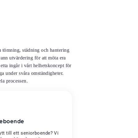
m tömning, städning och hantering
rann utvärdering för att möta era
tta ingår i vårt helhetskoncept för
gga under svåra omständigheter.
ela processen.
dreboende
ytt till ett seniorboende? Vi