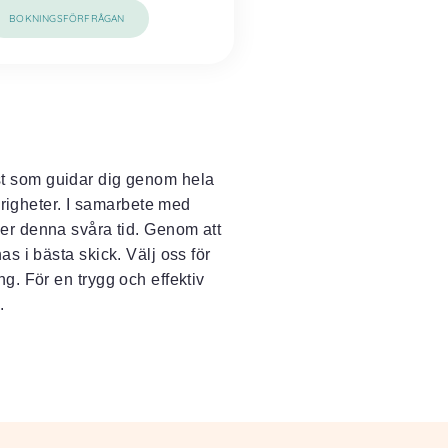
BOKNINGSFÖRFRÅGAN
st som guidar dig genom hela
örigheter. I samarbete med
der denna svåra tid. Genom att
as i bästa skick. Välj oss för
ng. För en trygg och effektiv
.