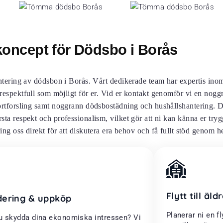
koncept för Dödsbo i Borås
ntering av dödsbon i Borås. Vårt dedikerade team har expertis ino
 respektfull som möjligt för er. Vid er kontakt genomför vi en nogg
rtforsling samt noggrann dödsbostädning och hushållshantering. De
sta respekt och professionalism, vilket gör att ni kan känna er try
ring oss direkt för att diskutera era behov och få fullt stöd genom h
Flytt till äl
dering & uppköp
Planerar ni en fl
du skydda dina ekonomiska intressen? Vi