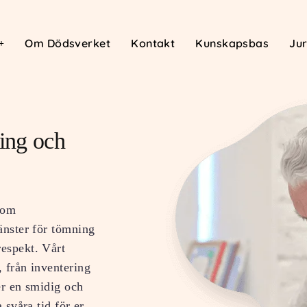
Om Dödsverket
Kontakt
Kunskapsbas
Jur
ing och
nom
änster för tömning
respekt. Vårt
, från inventering
ler en smidig och
 svåra tid för er