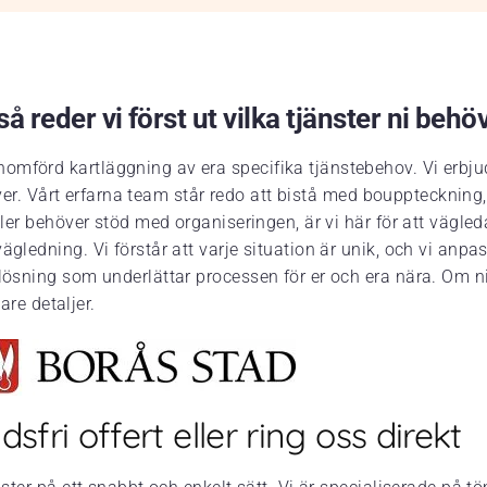
å reder vi först ut vilka tjänster ni behö
omförd kartläggning av era specifika tjänstebehov. Vi erbju
 kräver. Vårt erfarna team står redo att bistå med bouppteckn
eller behöver stöd med organiseringen, är vi här för att vägl
gledning. Vi förstår att varje situation är unik, och vi anpas
lösning som underlättar processen för er och era nära. Om ni 
are detaljer.
sfri offert eller ring oss direkt