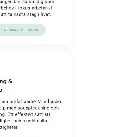
rgången blir så smidig som
 behov i fokus arbetar vi
tt ta nästa steg i livet.
BOKNINGSFÖRFRÅGAN
ng &
p
onen omfattande? Vi erbjuder
jälp med bouppteckning och
ng. Ett effektivt sätt att
dighet och skydda alla
ttigheter.