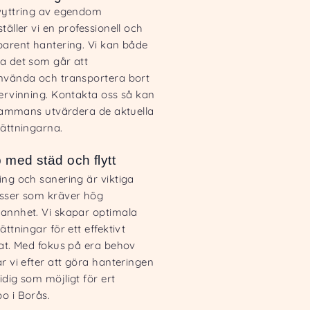
vyttring av egendom
täller vi en professionell och
parent hantering. Vi kan både
a det som går att
nvända och transportera bort
tervinning. Kontakta oss så kan
llsammans utvärdera de aktuella
sättningarna.
p med städ och flytt
ing och sanering är viktiga
sser som kräver hög
annhet. Vi skapar optimala
ättningar för ett effektivt
tat. Med fokus på era behov
r vi efter att göra hanteringen
dig som möjligt för ert
o i Borås.