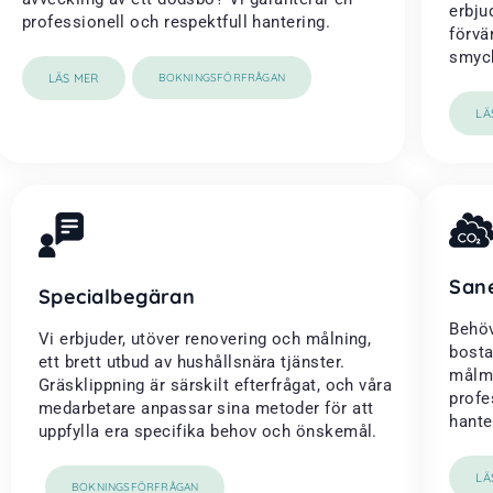
erbju
professionell och respektfull hantering.
förvä
smyck
LÄS MER
BOKNINGSFÖRFRÅGAN
LÄ
San
Specialbegäran
Behöv
Vi erbjuder, utöver renovering och målning,
bosta
ett brett utbud av hushållsnära tjänster.
målme
Gräsklippning är särskilt efterfrågat, och våra
profe
medarbetare anpassar sina metoder för att
hanter
uppfylla era specifika behov och önskemål.
LÄ
BOKNINGSFÖRFRÅGAN