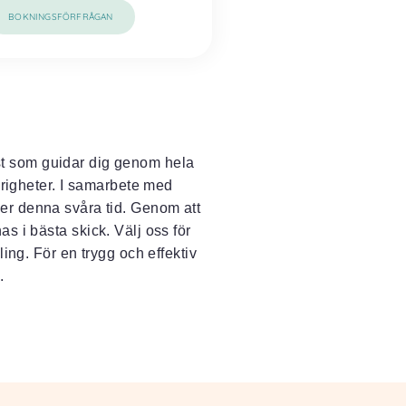
BOKNINGSFÖRFRÅGAN
st som guidar dig genom hela
örigheter. I samarbete med
der denna svåra tid. Genom att
as i bästa skick. Välj oss för
ing. För en trygg och effektiv
.