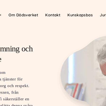
Om Dödsverket
Kontakt
Kunskapsbas
Jur
ömning och
e
nom
 tjänster för
org och respekt.
essen, från
i säkerställer en
erlätta denna svåra