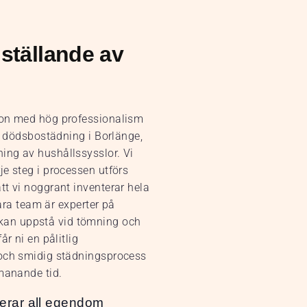
ställande av
bon med hög professionalism
ör dödsbostädning i Borlänge,
ing av hushållssysslor. Vi
e steg i processen utförs
tt vi noggrant inventerar hela
Våra team är experter på
kan uppstå vid tömning och
r ni en pålitlig
 och smidig städningsprocess
tmanande tid.
erar all egendom