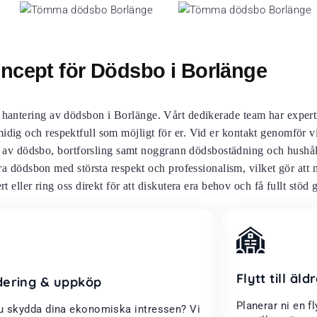
ncept för Dödsbo i Borlänge
r hantering av dödsbon i Borlänge. Vårt dedikerade team har exper
midig och respektfull som möjligt för er. Vid er kontakt genomför v
 av dödsbo, bortforsling samt noggrann dödsbostädning och hushåll
ra dödsbon med största respekt och professionalism, vilket gör att 
t eller ring oss direkt för att diskutera era behov och få fullt stö
Flytt till äl
dering & uppköp
Planerar ni en fl
du skydda dina ekonomiska intressen? Vi