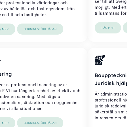
ser till att öve
der professionella värderingar och
möjligt. Med ert
rv av både lös och fast egendom, från
tillsammans för a
en till hela fastigheter.
LÄS MER
S MER
BOKNINGSFÖRFRÅGAN
ering
Bouppteckni
Juridisk hjäl
er ni professionell sanering av er
d? Vi har lång erfarenhet av effektiv och
Är administrati
dveten sanering. Med högsta
professionell h
ssionalism, diskretion och noggrannhet
juridisk rådgivni
ar vi alla situationer.
säkerställa smi
intressenters rä
S MER
BOKNINGSFÖRFRÅGAN