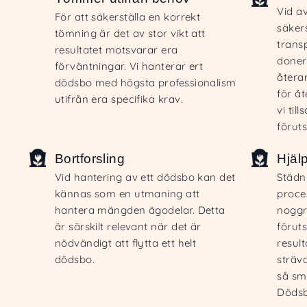
Vid a
För att säkerställa en korrekt
säkers
tömning är det av stor vikt att
trans
resultatet motsvarar era
doner
förväntningar. Vi hanterar ert
återa
dödsbo med högsta professionalism
för å
utifrån era specifika krav.
vi ti
förut
Bortforsling
Hjäl
Vid hantering av ett dödsbo kan det
Städn
kännas som en utmaning att
proce
hantera mängden ägodelar. Detta
noggr
är särskilt relevant när det är
föruts
nödvändigt att flytta ett helt
resul
dödsbo.
sträva
så smi
Dödsb