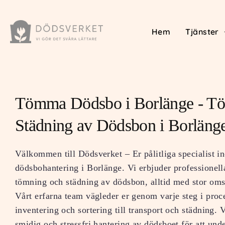
Hem
Tjänster
Tömma Dödsbo i Borlänge - T
Städning av Dödsbon i Borläng
Välkommen till Dödsverket – Er pålitliga specialist i
dödsbohantering i Borlänge. Vi erbjuder professionella
tömning och städning av dödsbon, alltid med stor oms
Vårt erfarna team vägleder er genom varje steg i proc
inventering och sortering till transport och städning. V
smidig och stressfri hantering av dödsboet för att und