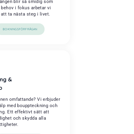
rgången blir så smidig som
 behov i fokus arbetar vi
tt ta nästa steg i livet.
BOKNINGSFÖRFRÅGAN
ng &
p
onen omfattande? Vi erbjuder
jälp med bouppteckning och
ng. Ett effektivt sätt att
dighet och skydda alla
ttigheter.