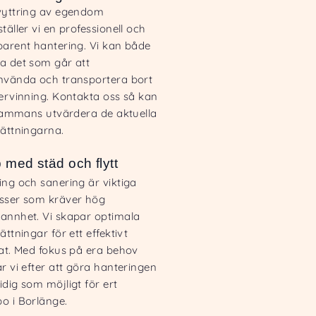
vyttring av egendom
täller vi en professionell och
parent hantering. Vi kan både
a det som går att
nvända och transportera bort
tervinning. Kontakta oss så kan
llsammans utvärdera de aktuella
sättningarna.
p med städ och flytt
ing och sanering är viktiga
sser som kräver hög
annhet. Vi skapar optimala
ättningar för ett effektivt
tat. Med fokus på era behov
r vi efter att göra hanteringen
dig som möjligt för ert
o i Borlänge.