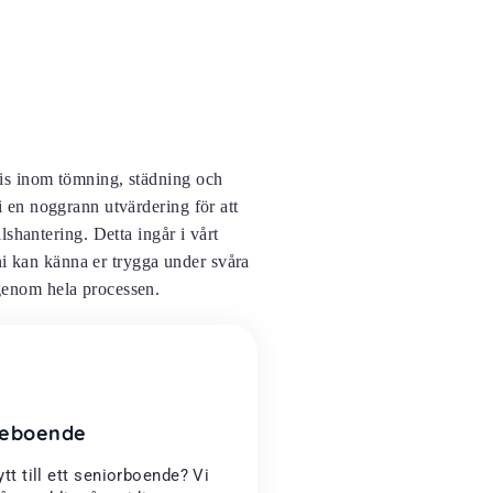
tis inom tömning, städning och
i en noggrann utvärdering för att
shantering. Detta ingår i vårt
ni kan känna er trygga under svåra
d genom hela processen.
dreboende
ytt till ett seniorboende? Vi