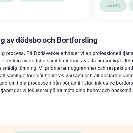
LÄS MER
g av dödsbo och Bortforsling
 process. På Dödsverket erbjuder vi en professionell tjän
rtforsling av dödsbo samt hantering av alla personliga tillh
ch smidig tömning. Vi prioriterar noggrannhet och respekt un
ill att samtliga föremål hanteras varsamt och att bostaden lämn
d om hela processen från början till slut, inklusive bortforsl
 tjänst där vi fokuserar på att möta dina behov och önskemål