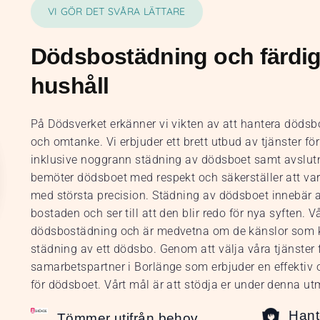
VI GÖR DET SVÅRA LÄTTARE
Dödsbostädning och färdig
hushåll
På Dödsverket erkänner vi vikten av att hantera döds
och omtanke. Vi erbjuder ett brett utbud av tjänster f
inklusive noggrann städning av dödsboet samt avslutn
bemöter dödsboet med respekt och säkerställer att varj
med största precision. Städning av dödsboet innebär a
bostaden och ser till att den blir redo för nya syften. 
dödsbostädning och är medvetna om de känslor som 
städning av ett dödsbo. Genom att välja våra tjänster få
samarbetspartner i Borlänge som erbjuder en effektiv
för dödsboet. Vårt mål är att stödja er under denna u
Hant
Tömmer utifrån behov