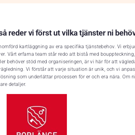
å reder vi först ut vilka tjänster ni behö
omförd kartläggning av era specifika tjänstebehov. Vi erbju
 kräver. Vårt erfarna team står redo att bistå med bouppteckn
eller behöver stöd med organiseringen, är vi här för att vägl
gledning. Vi förstår att varje situation är unik, och vi anpas
lösning som underlättar processen för er och era nära. Om ni 
are detaljer.