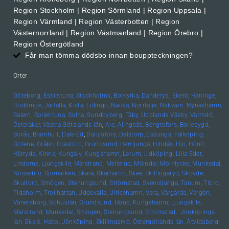
Region Stockholm | Region Sörmland | Region Uppsala |
Region Värmland | Region Västerbotten | Region
Västernorrland | Region Västmanland | Region Örebro |
Region Östergötland
Får man tömma dödsbo innan bouppteckningen?
Orter
Göteborg,
Eskilstuna,
Stockholms,
Botkyrka,
Danderyd,
Ekerö,
Haninge,
Huddinge,
Järfälla,
Kista,
Lidingö,
Nacka,
Norrtälje,
Nykvarn,
Nynäshamn,
Salem,
Sollentuna,
Solna,
Sundbyberg,
Täby,
Upplands
Väsby,
Värmdö,
Österåker,
Västra Götalands län
,
Ale,
Alingsås,
Bengtsfors,
Bollebygd,
Borås,
Brämhult,
Dals-Ed
,
Dalsjöfors,
Dalstorp,
Essunga,
Falköping,
Götene,
Gråbo,
Grästorp,
Grundsund,
Herrljunga,
Hindås,
Hjo,
Hönö,
Härryda,
Kinna,
Kungälv,
Kungshamn,
Lerum,
Lidköping,
Lilla Edet,
Lindome,
Ljungskile,
Marstrand,
Mellerud,
Mölndal,
Mölnlycke,
Munkedal,
Nossebro,
Sjömarken,
Skara,
Skärhamn,
Skee,
Skillingaryd,
Skövde,
Skultorp,
Smögen,
Stenungsund,
Strömstad,
Svensljunga,
Tanum,
Tibro,
Tidaholm,
Trollhättan,
Uddevalla,
Ulricehamn,
Vara,
Vårgårda,
Vargön,
Vänersborg,
Bohuslän, Grundsund,
Hönö,
Kungshamn,
Ljungskile,
Marstrand,
Munkedal,
Smögen,
Stenungsund,
Strömstad,
Jönköpings
län,
Eksjö,
Habo,
Jönköping,
Skillingaryd,
Östergötlands län,
Åtvidaberg,