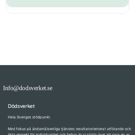
Info@dodsverket.se
Dödsverket
Hela Sveriges stödpunkt.
Med fokus på ändamålsenliga tjänster, resultatorienterat utförande och
äkta respekt för individualitet och behov är vi stolta över att vara en av