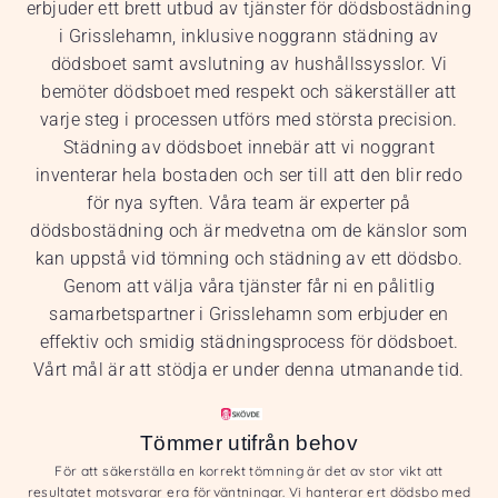
erbjuder ett brett utbud av tjänster för dödsbostädning
i Grisslehamn, inklusive noggrann städning av
dödsboet samt avslutning av hushållssysslor. Vi
bemöter dödsboet med respekt och säkerställer att
varje steg i processen utförs med största precision.
Städning av dödsboet innebär att vi noggrant
inventerar hela bostaden och ser till att den blir redo
för nya syften. Våra team är experter på
dödsbostädning och är medvetna om de känslor som
kan uppstå vid tömning och städning av ett dödsbo.
Genom att välja våra tjänster får ni en pålitlig
samarbetspartner i Grisslehamn som erbjuder en
effektiv och smidig städningsprocess för dödsboet.
Vårt mål är att stödja er under denna utmanande tid.
Tömmer utifrån behov
För att säkerställa en korrekt tömning är det av stor vikt att
resultatet motsvarar era förväntningar. Vi hanterar ert dödsbo med