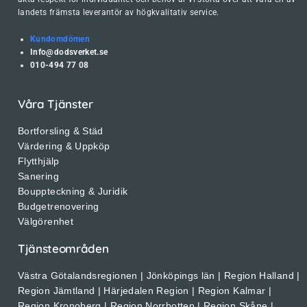
landets främsta leverantör av högkvalitativ service.
Kundomdömen
Info@dodsverket.se
010-494 77 08
Våra Tjänster
Bortforsling & Städ
Värdering & Uppköp
Flytthjälp
Sanering
Bouppteckning & Juridik
Budgetrenovering
Välgörenhet
Tjänsteområden
Västra Götalandsregionen | Jönköpings län | Region Halland |
Region Jämtland | Härjedalen Region | Region Kalmar |
Region Kronoberg | Region Norrbotten | Region Skåne |