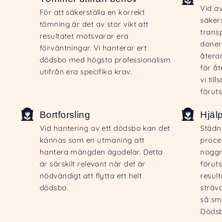
Vid a
För att säkerställa en korrekt
säkers
tömning är det av stor vikt att
trans
resultatet motsvarar era
doner
förväntningar. Vi hanterar ert
återa
dödsbo med högsta professionalism
för å
utifrån era specifika krav.
vi ti
förut
Bortforsling
Hjäl
Vid hantering av ett dödsbo kan det
Städn
kännas som en utmaning att
proce
hantera mängden ägodelar. Detta
noggr
är särskilt relevant när det är
föruts
nödvändigt att flytta ett helt
resul
dödsbo.
sträva
så smi
Dödsb