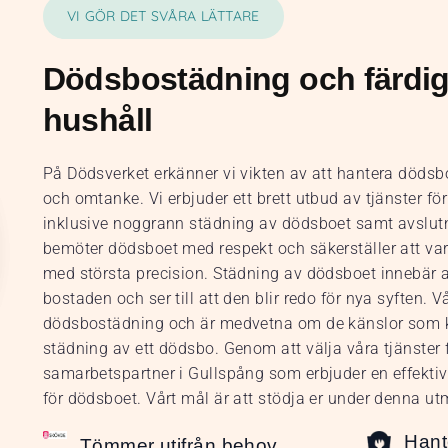
VI GÖR DET SVÅRA LÄTTARE
Dödsbostädning och färdig
hushåll
På Dödsverket erkänner vi vikten av att hantera döds
och omtanke. Vi erbjuder ett brett utbud av tjänster f
inklusive noggrann städning av dödsboet samt avslutn
bemöter dödsboet med respekt och säkerställer att varj
med största precision. Städning av dödsboet innebär a
bostaden och ser till att den blir redo för nya syften. 
dödsbostädning och är medvetna om de känslor som 
städning av ett dödsbo. Genom att välja våra tjänster få
samarbetspartner i Gullspång som erbjuder en effekti
för dödsboet. Vårt mål är att stödja er under denna u
Hant
Tömmer utifrån behov