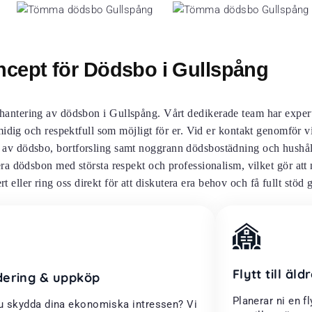
ncept för Dödsbo i Gullspång
 hantering av dödsbon i Gullspång. Vårt dedikerade team har exper
midig och respektfull som möjligt för er. Vid er kontakt genomför v
 av dödsbo, bortforsling samt noggrann dödsbostädning och hushåll
ra dödsbon med största respekt och professionalism, vilket gör att
t eller ring oss direkt för att diskutera era behov och få fullt stö
Flytt till äl
dering & uppköp
Planerar ni en fl
du skydda dina ekonomiska intressen? Vi