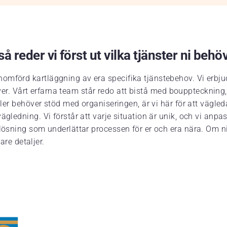
å reder vi först ut vilka tjänster ni behö
omförd kartläggning av era specifika tjänstebehov. Vi erbju
 kräver. Vårt erfarna team står redo att bistå med bouppteckn
eller behöver stöd med organiseringen, är vi här för att vägl
gledning. Vi förstår att varje situation är unik, och vi anpas
lösning som underlättar processen för er och era nära. Om ni 
are detaljer.