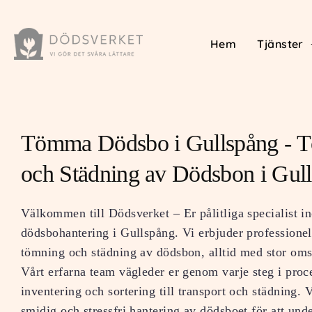
Hem
Tjänster
Tömma Dödsbo i Gullspång - 
och Städning av Dödsbon i Gul
Välkommen till Dödsverket – Er pålitliga specialist i
dödsbohantering i Gullspång. Vi erbjuder professionell
tömning och städning av dödsbon, alltid med stor oms
Vårt erfarna team vägleder er genom varje steg i proc
inventering och sortering till transport och städning. V
smidig och stressfri hantering av dödsboet för att und