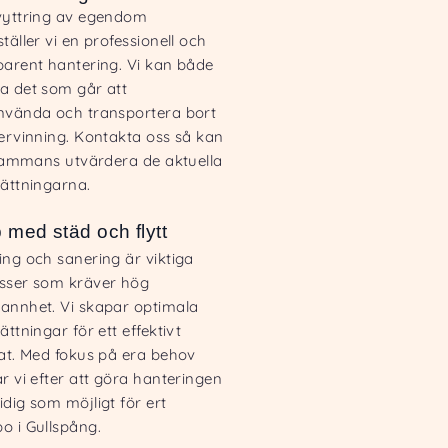
vyttring av egendom
täller vi en professionell och
parent hantering. Vi kan både
a det som går att
nvända och transportera bort
tervinning. Kontakta oss så kan
llsammans utvärdera de aktuella
sättningarna.
p med städ och flytt
ing och sanering är viktiga
sser som kräver hög
annhet. Vi skapar optimala
ättningar för ett effektivt
tat. Med fokus på era behov
r vi efter att göra hanteringen
dig som möjligt för ert
o i Gullspång.