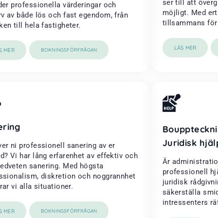
ser till att öve
der professionella värderingar och
möjligt. Med ert
rv av både lös och fast egendom, från
tillsammans för a
en till hela fastigheter.
LÄS MER
S MER
BOKNINGSFÖRFRÅGAN
ering
Bouppteckni
Juridisk hjäl
er ni professionell sanering av er
d? Vi har lång erfarenhet av effektiv och
Är administrati
dveten sanering. Med högsta
professionell h
ssionalism, diskretion och noggrannhet
juridisk rådgivni
ar vi alla situationer.
säkerställa smi
intressenters rä
S MER
BOKNINGSFÖRFRÅGAN