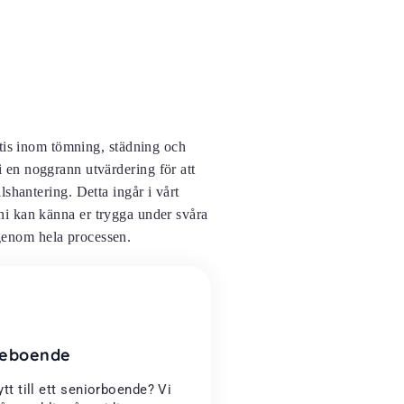
tis inom tömning, städning och
i en noggrann utvärdering för att
shantering. Detta ingår i vårt
 ni kan känna er trygga under svåra
d genom hela processen.
dreboende
ytt till ett seniorboende? Vi