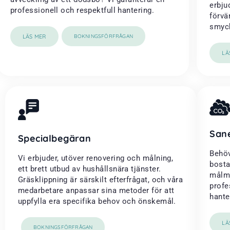
erbju
professionell och respektfull hantering.
förvä
smyck
LÄS MER
BOKNINGSFÖRFRÅGAN
LÄ
San
Specialbegäran
Behöv
Vi erbjuder, utöver renovering och målning,
bosta
ett brett utbud av hushållsnära tjänster.
målme
Gräsklippning är särskilt efterfrågat, och våra
profe
medarbetare anpassar sina metoder för att
hanter
uppfylla era specifika behov och önskemål.
LÄ
BOKNINGSFÖRFRÅGAN