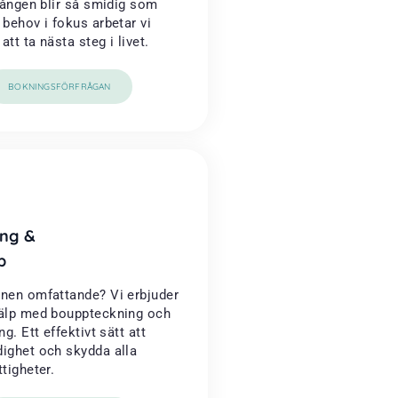
rgången blir så smidig som
 behov i fokus arbetar vi
tt ta nästa steg i livet.
BOKNINGSFÖRFRÅGAN
ng &
p
onen omfattande? Vi erbjuder
jälp med bouppteckning och
ng. Ett effektivt sätt att
dighet och skydda alla
ttigheter.