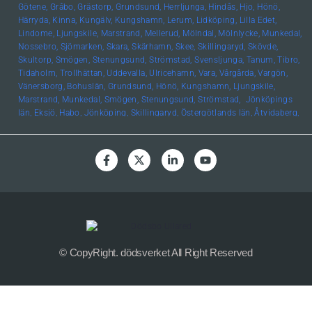
Götene,
Gråbo,
Grästorp,
Grundsund,
Herrljunga,
Hindås,
Hjo,
Hönö,
Härryda,
Kinna,
Kungälv,
Kungshamn,
Lerum,
Lidköping,
Lilla Edet,
Lindome,
Ljungskile,
Marstrand,
Mellerud,
Mölndal,
Mölnlycke,
Munkedal,
Nossebro,
Sjömarken,
Skara,
Skärhamn,
Skee,
Skillingaryd,
Skövde,
Skultorp,
Smögen,
Stenungsund,
Strömstad,
Svensljunga,
Tanum,
Tibro,
Tidaholm,
Trollhättan,
Uddevalla,
Ulricehamn,
Vara,
Vårgårda,
Vargön,
Vänersborg,
Bohuslän, Grundsund,
Hönö,
Kungshamn,
Ljungskile,
Marstrand,
Munkedal,
Smögen,
Stenungsund,
Strömstad,
Jönköpings
län,
Eksjö,
Habo,
Jönköping,
Skillingaryd,
Östergötlands län,
Åtvidaberg,
Boxholm,
Finspång,
Kinda,
Kisa,
Linköping,
Mjölby,
Motala,
Söderköping,
Vadstena,
Valdemarsvik,
Ödeshög,
Hallands län,
Falkenberg,
Halmstad,
Varberg,
Skåne län,
Helsingborg,
Höör,
Lund,
Malmö,
Uppsala län,
Alunda,
Bälinge,
Uppsala,
Värmlands län
,
Edsvalla,
Karlstad,
Kristinehamn,
Säffle,
Kalmar
län
,
Kalmar,
Öland,
Örebro
län,
Lindesberg,
Örebro,
Kronobergs
län,
Norrhult,
Västmanlands län,
Västerås,
Västerbottens län
,
Umeå,
Södermanlands län,
Norrköping
© CopyRight. dödsverket All Right Reserved