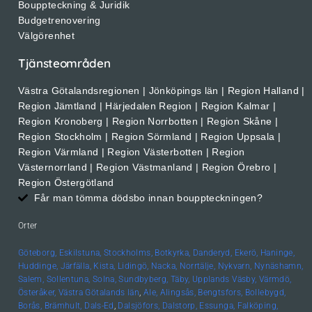
Bouppteckning & Juridik
Budgetrenovering
Välgörenhet
Tjänsteområden
Västra Götalandsregionen | Jönköpings län | Region Halland |
Region Jämtland | Härjedalen Region | Region Kalmar |
Region Kronoberg | Region Norrbotten | Region Skåne |
Region Stockholm | Region Sörmland | Region Uppsala |
Region Värmland | Region Västerbotten | Region
Västernorrland | Region Västmanland | Region Örebro |
Region Östergötland
Får man tömma dödsbo innan bouppteckningen?
Orter
Göteborg,
Eskilstuna,
Stockholms,
Botkyrka,
Danderyd,
Ekerö,
Haninge,
Huddinge,
Järfälla,
Kista,
Lidingö,
Nacka,
Norrtälje,
Nykvarn,
Nynäshamn,
Salem,
Sollentuna,
Solna,
Sundbyberg,
Täby,
Upplands
Väsby,
Värmdö,
Österåker,
Västra Götalands län
,
Ale,
Alingsås,
Bengtsfors,
Bollebygd,
Borås,
Brämhult,
Dals-Ed
,
Dalsjöfors,
Dalstorp,
Essunga,
Falköping,