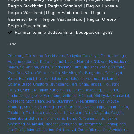
Region Stockholm | Region Sörmland | Region Uppsala |
Region Värmland | Region Västerbotten | Region
Västernorrland | Region Västmanland | Region Örebro |
Region Östergötland
Får man tömma dödsbo innan bouppteckningen?
Orter
Göteborg,
Eskilstuna,
Stockholms,
Botkyrka,
Danderyd,
Ekerö,
Haninge,
Huddinge,
Järfälla,
Kista,
Lidingö,
Nacka,
Norrtälje,
Nykvarn,
Nynäshamn,
Salem,
Sollentuna,
Solna,
Sundbyberg,
Täby,
Upplands
Väsby,
Värmdö,
Österåker,
Västra Götalands län
,
Ale,
Alingsås,
Bengtsfors,
Bollebygd,
Borås,
Brämhult,
Dals-Ed
,
Dalsjöfors,
Dalstorp,
Essunga,
Falköping,
Götene,
Gråbo,
Grästorp,
Grundsund,
Herrljunga,
Hindås,
Hjo,
Hönö,
Härryda,
Kinna,
Kungälv,
Kungshamn,
Lerum,
Lidköping,
Lilla Edet,
Lindome,
Ljungskile,
Marstrand,
Mellerud,
Mölndal,
Mölnlycke,
Munkedal,
Nossebro,
Sjömarken,
Skara,
Skärhamn,
Skee,
Skillingaryd,
Skövde,
Skultorp,
Smögen,
Stenungsund,
Strömstad,
Svensljunga,
Tanum,
Tibro,
Tidaholm,
Trollhättan,
Uddevalla,
Ulricehamn,
Vara,
Vårgårda,
Vargön,
Vänersborg,
Bohuslän, Grundsund,
Hönö,
Kungshamn,
Ljungskile,
Marstrand,
Munkedal,
Smögen,
Stenungsund,
Strömstad,
Jönköpings
län,
Eksjö,
Habo,
Jönköping,
Skillingaryd,
Östergötlands län,
Åtvidaberg,