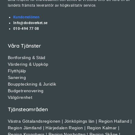
landets främsta leverantör av högkvalitativ service.
Kundomdömen
Info@dodsverket.se
010-494 77 08
Våra Tjänster
Bortforsling & Städ
Värdering & Uppköp
Flytthjälp
Sanering
Bouppteckning & Juridik
Budgetrenovering
Välgörenhet
Tjänsteområden
Västra Götalandsregionen | Jönköpings län | Region Halland |
Region Jämtland | Härjedalen Region | Region Kalmar |
Region Kronoberg | Region Norrbotten | Region Skåne |