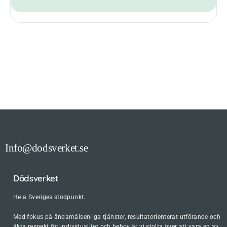
Info@dodsverket.se
Dödsverket
Hela Sveriges stödpunkt.
Med fokus på ändamålsenliga tjänster, resultatorienterat utförande och
äkta respekt för individualitet och behov är vi stolta över att vara en av