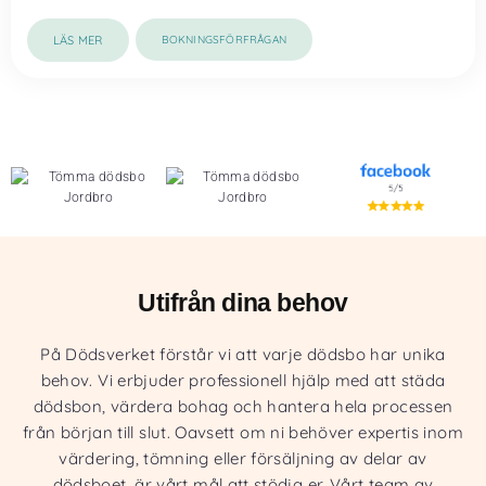
LÄS MER
BOKNINGSFÖRFRÅGAN
Utifrån dina behov
På Dödsverket förstår vi att varje dödsbo har unika
behov. Vi erbjuder professionell hjälp med att städa
dödsbon, värdera bohag och hantera hela processen
från början till slut. Oavsett om ni behöver expertis inom
värdering, tömning eller försäljning av delar av
dödsboet, är vårt mål att stödja er. Vårt team av