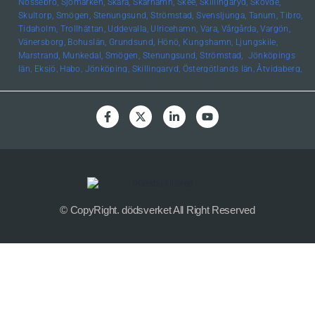
Nossebro,
Sjömarken,
Skara,
Skärhamn,
Skee,
Skillingaryd,
Skövde,
Skultorp,
Smögen,
Stenungsund,
Strömstad,
Svensljunga,
Tanum,
Tibro,
Tidaholm,
Trollhättan,
Uddevalla,
Ulricehamn,
Vara,
Vårgårda,
Vargön,
Vänersborg,
Bohuslän, Grundsund,
Hönö,
Kungshamn,
Ljungskile,
Marstrand,
Munkedal,
Smögen,
Stenungsund,
Strömstad,
Jönköpings
län,
Eksjö,
Habo,
Jönköping,
Skillingaryd,
Östergötlands län,
Åtvidaberg,
Boxholm,
Finspång,
Kinda,
Kisa,
Linköping,
Mjölby,
Motala,
Söderköping,
Vadstena,
Valdemarsvik,
Ödeshög,
Hallands län,
Falkenberg,
Halmstad,
Varberg,
Skåne län,
Helsingborg,
Höör,
Lund,
Malmö,
Uppsala län,
Alunda,
Bälinge,
Uppsala,
Värmlands län
,
Edsvalla,
Karlstad,
Kristinehamn,
Säffle,
Kalmar
län
,
Kalmar,
Öland,
Örebro
län,
Lindesberg,
Örebro,
Kronobergs
län,
Norrhult,
Västmanlands län,
Västerås,
Västerbottens län
,
Umeå,
Södermanlands län,
Norrköping
© CopyRight. dödsverket All Right Reserved