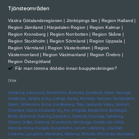
Tjänsteområden
Västra Götalandsregionen | Jönköpings län | Region Halland |
Region Jämtland | Härjedalen Region | Region Kalmar |
Region Kronoberg | Region Norrbotten | Region Skåne |
Region Stockholm | Region Sörmland | Region Uppsala |
Region Värmland | Region Västerbotten | Region
Västernorrland | Region Västmanland | Region Örebro |
Region Östergötland
Får man tömma dödsbo innan bouppteckningen?
Orter
Göteborg,
Eskilstuna,
Stockholms,
Botkyrka,
Danderyd,
Ekerö,
Haninge,
Huddinge,
Järfälla,
Kista,
Lidingö,
Nacka,
Norrtälje,
Nykvarn,
Nynäshamn,
Salem,
Sollentuna,
Solna,
Sundbyberg,
Täby,
Upplands
Väsby,
Värmdö,
Österåker,
Västra Götalands län
,
Ale,
Alingsås,
Bengtsfors,
Bollebygd,
Borås,
Brämhult,
Dals-Ed
,
Dalsjöfors,
Dalstorp,
Essunga,
Falköping,
Götene,
Gråbo,
Grästorp,
Grundsund,
Herrljunga,
Hindås,
Hjo,
Hönö,
Härryda,
Kinna,
Kungälv,
Kungshamn,
Lerum,
Lidköping,
Lilla Edet,
Lindome,
Ljungskile,
Marstrand,
Mellerud,
Mölndal,
Mölnlycke,
Munkedal,