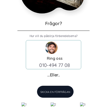
Frågor?
Hur vill du påbörja förberedelserna?
Ring oss
010-494 77 08
...Eller..
SKICKA EN FÖRFRÅGAN