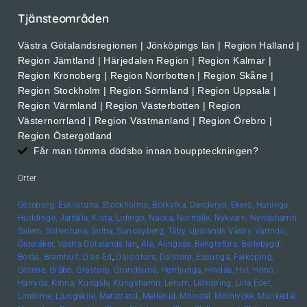
Tjänsteområden
Västra Götalandsregionen | Jönköpings län | Region Halland |
Region Jämtland | Härjedalen Region | Region Kalmar |
Region Kronoberg | Region Norrbotten | Region Skåne |
Region Stockholm | Region Sörmland | Region Uppsala |
Region Värmland | Region Västerbotten | Region
Västernorrland | Region Västmanland | Region Örebro |
Region Östergötland
Får man tömma dödsbo innan bouppteckningen?
Orter
Göteborg,
Eskilstuna,
Stockholms,
Botkyrka,
Danderyd,
Ekerö,
Haninge,
Huddinge,
Järfälla,
Kista,
Lidingö,
Nacka,
Norrtälje,
Nykvarn,
Nynäshamn,
Salem,
Sollentuna,
Solna,
Sundbyberg,
Täby,
Upplands
Väsby,
Värmdö,
Österåker,
Västra Götalands län
,
Ale,
Alingsås,
Bengtsfors,
Bollebygd,
Borås,
Brämhult,
Dals-Ed
,
Dalsjöfors,
Dalstorp,
Essunga,
Falköping,
Götene,
Gråbo,
Grästorp,
Grundsund,
Herrljunga,
Hindås,
Hjo,
Hönö,
Härryda,
Kinna,
Kungälv,
Kungshamn,
Lerum,
Lidköping,
Lilla Edet,
Lindome,
Ljungskile,
Marstrand,
Mellerud,
Mölndal,
Mölnlycke,
Munkedal,