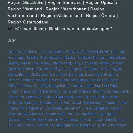
Region Stockholm | Region Sörmland | Region Uppsala |
Region Värmland | Region Västerbotten | Region
Västernorrland | Region Västmanland | Region Örebro |
Region Östergötland
Får man tömma dödsbo innan bouppteckningen?
Orter
Göteborg,
Eskilstuna,
Stockholms,
Botkyrka,
Danderyd,
Ekerö,
Haninge,
Huddinge,
Järfälla,
Kista,
Lidingö,
Nacka,
Norrtälje,
Nykvarn,
Nynäshamn,
Salem,
Sollentuna,
Solna,
Sundbyberg,
Täby,
Upplands
Väsby,
Värmdö,
Österåker,
Västra Götalands län
,
Ale,
Alingsås,
Bengtsfors,
Bollebygd,
Borås,
Brämhult,
Dals-Ed
,
Dalsjöfors,
Dalstorp,
Essunga,
Falköping,
Götene,
Gråbo,
Grästorp,
Grundsund,
Herrljunga,
Hindås,
Hjo,
Hönö,
Härryda,
Kinna,
Kungälv,
Kungshamn,
Lerum,
Lidköping,
Lilla Edet,
Lindome,
Ljungskile,
Marstrand,
Mellerud,
Mölndal,
Mölnlycke,
Munkedal,
Nossebro,
Sjömarken,
Skara,
Skärhamn,
Skee,
Skillingaryd,
Skövde,
Skultorp,
Smögen,
Stenungsund,
Strömstad,
Svensljunga,
Tanum,
Tibro,
Tidaholm,
Trollhättan,
Uddevalla,
Ulricehamn,
Vara,
Vårgårda,
Vargön,
Vänersborg,
Bohuslän, Grundsund,
Hönö,
Kungshamn,
Ljungskile,
Marstrand,
Munkedal,
Smögen,
Stenungsund,
Strömstad,
Jönköpings
län,
Eksjö,
Habo,
Jönköping,
Skillingaryd,
Östergötlands län,
Åtvidaberg,
Boxholm,
Finspång,
Kinda,
Kisa,
Linköping,
Mjölby,
Motala,
Söderköping,