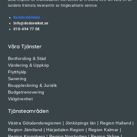
landets främsta leverantör av högkvalitativ service.
Kundomdömen
Info@dodsverket.se
010-494 77 08
Våra Tjänster
Bortforsling & Städ
Värdering & Uppköp
Flytthjälp
Sanering
Bouppteckning & Juridik
Budgetrenovering
Välgörenhet
Tjänsteområden
Västra Götalandsregionen | Jönköpings län | Region Halland |
Region Jämtland | Härjedalen Region | Region Kalmar |
Region Kronoberg | Region Norrbotten | Region Skåne |