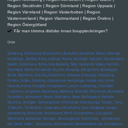
Region Stockholm | Region Sörmland | Region Uppsala |
Region Värmland | Region Västerbotten | Region
Västernorrland | Region Västmanland | Region Örebro |
Region Östergötland
Får man tömma dödsbo innan bouppteckningen?
Orter
Göteborg,
Eskilstuna,
Stockholms,
Botkyrka,
Danderyd,
Ekerö,
Haninge,
Huddinge,
Järfälla,
Kista,
Lidingö,
Nacka,
Norrtälje,
Nykvarn,
Nynäshamn,
Salem,
Sollentuna,
Solna,
Sundbyberg,
Täby,
Upplands
Väsby,
Värmdö,
Österåker,
Västra Götalands län
,
Ale,
Alingsås,
Bengtsfors,
Bollebygd,
Borås,
Brämhult,
Dals-Ed
,
Dalsjöfors,
Dalstorp,
Essunga,
Falköping,
Götene,
Gråbo,
Grästorp,
Grundsund,
Herrljunga,
Hindås,
Hjo,
Hönö,
Härryda,
Kinna,
Kungälv,
Kungshamn,
Lerum,
Lidköping,
Lilla Edet,
Lindome,
Ljungskile,
Marstrand,
Mellerud,
Mölndal,
Mölnlycke,
Munkedal,
Nossebro,
Sjömarken,
Skara,
Skärhamn,
Skee,
Skillingaryd,
Skövde,
Skultorp,
Smögen,
Stenungsund,
Strömstad,
Svensljunga,
Tanum,
Tibro,
Tidaholm,
Trollhättan,
Uddevalla,
Ulricehamn,
Vara,
Vårgårda,
Vargön,
Vänersborg,
Bohuslän, Grundsund,
Hönö,
Kungshamn,
Ljungskile,
Marstrand,
Munkedal,
Smögen,
Stenungsund,
Strömstad,
Jönköpings
län,
Eksjö,
Habo,
Jönköping,
Skillingaryd,
Östergötlands län,
Åtvidaberg,