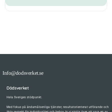
Info@dodsverket.se
Dödsverket
Hela Sveriges stödpunkt.
Med fokus på ändamålsenliga tjänster, resultatorienterat utförande och
äkta respekt för individualitet och behov är vi stolta över att vara en av