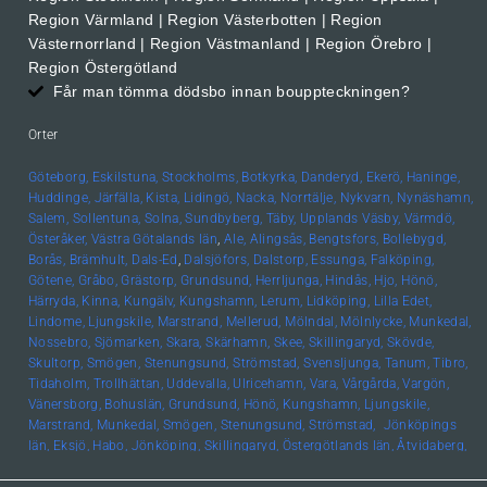
Region Värmland | Region Västerbotten | Region
Västernorrland | Region Västmanland | Region Örebro |
Region Östergötland
Får man tömma dödsbo innan bouppteckningen?
Orter
Göteborg,
Eskilstuna,
Stockholms,
Botkyrka,
Danderyd,
Ekerö,
Haninge,
Huddinge,
Järfälla,
Kista,
Lidingö,
Nacka,
Norrtälje,
Nykvarn,
Nynäshamn,
Salem,
Sollentuna,
Solna,
Sundbyberg,
Täby,
Upplands
Väsby,
Värmdö,
Österåker,
Västra Götalands län
,
Ale,
Alingsås,
Bengtsfors,
Bollebygd,
Borås,
Brämhult,
Dals-Ed
,
Dalsjöfors,
Dalstorp,
Essunga,
Falköping,
Götene,
Gråbo,
Grästorp,
Grundsund,
Herrljunga,
Hindås,
Hjo,
Hönö,
Härryda,
Kinna,
Kungälv,
Kungshamn,
Lerum,
Lidköping,
Lilla Edet,
Lindome,
Ljungskile,
Marstrand,
Mellerud,
Mölndal,
Mölnlycke,
Munkedal,
Nossebro,
Sjömarken,
Skara,
Skärhamn,
Skee,
Skillingaryd,
Skövde,
Skultorp,
Smögen,
Stenungsund,
Strömstad,
Svensljunga,
Tanum,
Tibro,
Tidaholm,
Trollhättan,
Uddevalla,
Ulricehamn,
Vara,
Vårgårda,
Vargön,
Vänersborg,
Bohuslän, Grundsund,
Hönö,
Kungshamn,
Ljungskile,
Marstrand,
Munkedal,
Smögen,
Stenungsund,
Strömstad,
Jönköpings
län,
Eksjö,
Habo,
Jönköping,
Skillingaryd,
Östergötlands län,
Åtvidaberg,
Boxholm,
Finspång,
Kinda,
Kisa,
Linköping,
Mjölby,
Motala,
Söderköping,