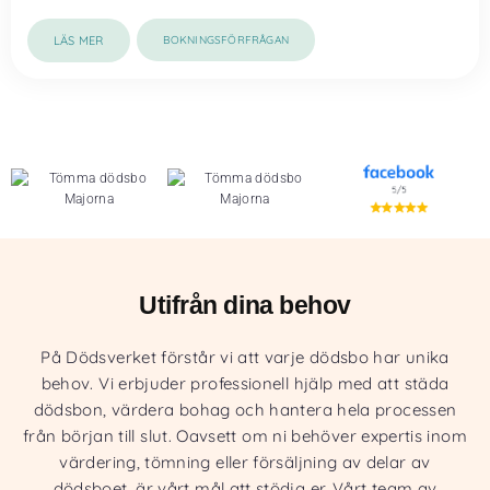
LÄS MER
BOKNINGSFÖRFRÅGAN
Utifrån dina behov
På Dödsverket förstår vi att varje dödsbo har unika
behov. Vi erbjuder professionell hjälp med att städa
dödsbon, värdera bohag och hantera hela processen
från början till slut. Oavsett om ni behöver expertis inom
värdering, tömning eller försäljning av delar av
dödsboet, är vårt mål att stödja er. Vårt team av