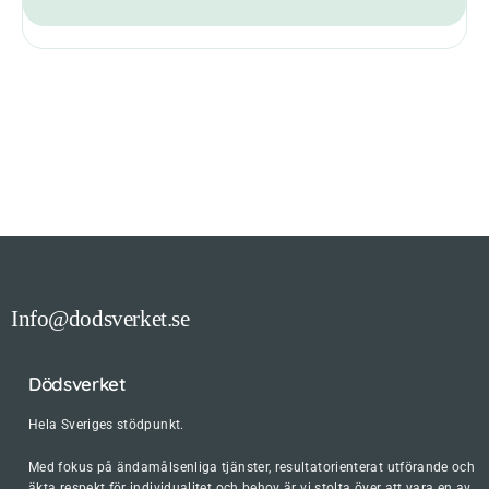
Info@dodsverket.se
Dödsverket
Hela Sveriges stödpunkt.
Med fokus på ändamålsenliga tjänster, resultatorienterat utförande och
äkta respekt för individualitet och behov är vi stolta över att vara en av