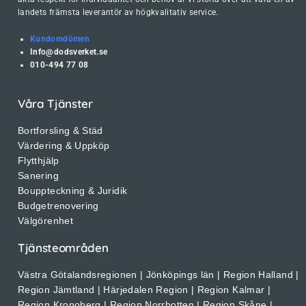
landets främsta leverantör av högkvalitativ service.
Kundomdömen
Info@dodsverket.se
010-494 77 08
Våra Tjänster
Bortforsling & Städ
Värdering & Uppköp
Flytthjälp
Sanering
Bouppteckning & Juridik
Budgetrenovering
Välgörenhet
Tjänsteområden
Västra Götalandsregionen | Jönköpings län | Region Halland |
Region Jämtland | Härjedalen Region | Region Kalmar |
Region Kronoberg | Region Norrbotten | Region Skåne |