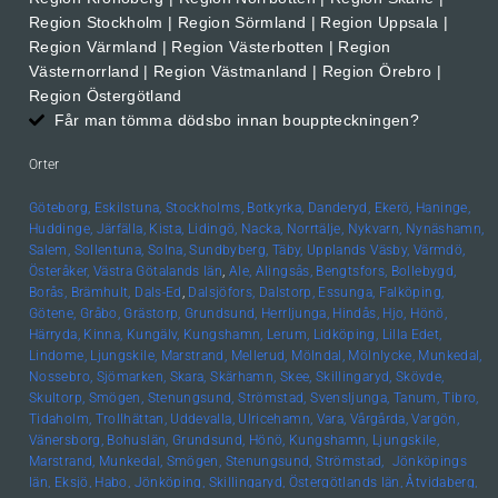
Region Stockholm | Region Sörmland | Region Uppsala |
Region Värmland | Region Västerbotten | Region
Västernorrland | Region Västmanland | Region Örebro |
Region Östergötland
Får man tömma dödsbo innan bouppteckningen?
Orter
Göteborg,
Eskilstuna,
Stockholms,
Botkyrka,
Danderyd,
Ekerö,
Haninge,
Huddinge,
Järfälla,
Kista,
Lidingö,
Nacka,
Norrtälje,
Nykvarn,
Nynäshamn,
Salem,
Sollentuna,
Solna,
Sundbyberg,
Täby,
Upplands
Väsby,
Värmdö,
Österåker,
Västra Götalands län
,
Ale,
Alingsås,
Bengtsfors,
Bollebygd,
Borås,
Brämhult,
Dals-Ed
,
Dalsjöfors,
Dalstorp,
Essunga,
Falköping,
Götene,
Gråbo,
Grästorp,
Grundsund,
Herrljunga,
Hindås,
Hjo,
Hönö,
Härryda,
Kinna,
Kungälv,
Kungshamn,
Lerum,
Lidköping,
Lilla Edet,
Lindome,
Ljungskile,
Marstrand,
Mellerud,
Mölndal,
Mölnlycke,
Munkedal,
Nossebro,
Sjömarken,
Skara,
Skärhamn,
Skee,
Skillingaryd,
Skövde,
Skultorp,
Smögen,
Stenungsund,
Strömstad,
Svensljunga,
Tanum,
Tibro,
Tidaholm,
Trollhättan,
Uddevalla,
Ulricehamn,
Vara,
Vårgårda,
Vargön,
Vänersborg,
Bohuslän, Grundsund,
Hönö,
Kungshamn,
Ljungskile,
Marstrand,
Munkedal,
Smögen,
Stenungsund,
Strömstad,
Jönköpings
län,
Eksjö,
Habo,
Jönköping,
Skillingaryd,
Östergötlands län,
Åtvidaberg,