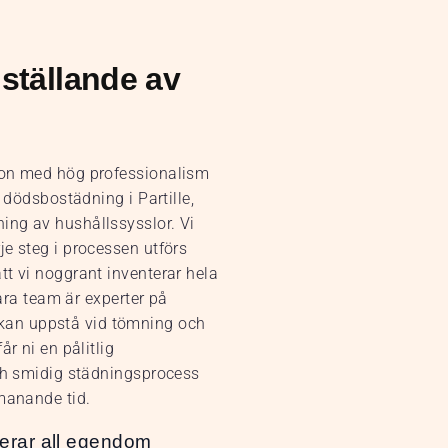
ställande av
bon med hög professionalism
 dödsbostädning i Partille,
ing av hushållssysslor. Vi
e steg i processen utförs
tt vi noggrant inventerar hela
Våra team är experter på
kan uppstå vid tömning och
r ni en pålitlig
och smidig städningsprocess
tmanande tid.
erar all egendom