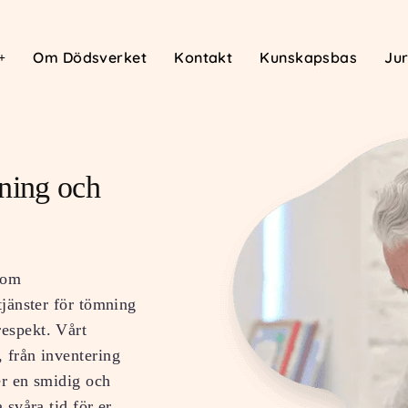
Om Dödsverket
Kontakt
Kunskapsbas
Jur
ning och
nom
tjänster för tömning
respekt. Vårt
, från inventering
ler en smidig och
 svåra tid för er