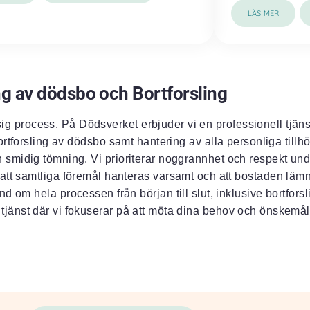
LÄS MER
g av dödsbo och Bortforsling
 process. På Dödsverket erbjuder vi en professionell tjän
rtforsling av dödsbo samt hantering av alla personliga tillh
ch smidig tömning. Vi prioriterar noggrannhet och respekt un
ill att samtliga föremål hanteras varsamt och att bostaden lämn
d om hela processen från början till slut, inklusive bortforsl
 tjänst där vi fokuserar på att möta dina behov och önskemål