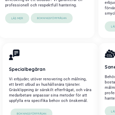
erbju
professionell och respektfull hantering.
förvä
smyck
LÄS MER
BOKNINGSFÖRFRÅGAN
LÄ
San
Specialbegäran
Behöv
Vi erbjuder, utöver renovering och målning,
bosta
ett brett utbud av hushållsnära tjänster.
målme
Gräsklippning är särskilt efterfrågat, och våra
profe
medarbetare anpassar sina metoder för att
hanter
uppfylla era specifika behov och önskemål.
LÄ
BOKNINGSFÖRFRÅGAN