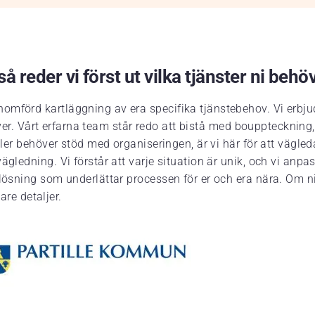
å reder vi först ut vilka tjänster ni behö
omförd kartläggning av era specifika tjänstebehov. Vi erbju
 kräver. Vårt erfarna team står redo att bistå med bouppteckn
eller behöver stöd med organiseringen, är vi här för att vägl
gledning. Vi förstår att varje situation är unik, och vi anpas
lösning som underlättar processen för er och era nära. Om ni 
are detaljer.