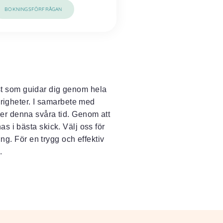
BOKNINGSFÖRFRÅGAN
st som guidar dig genom hela
örigheter. I samarbete med
der denna svåra tid. Genom att
as i bästa skick. Välj oss för
ing. För en trygg och effektiv
.