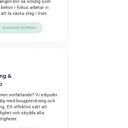
rgången blir så smidig som
 behov i fokus arbetar vi
tt ta nästa steg i livet.
BOKNINGSFÖRFRÅGAN
ng &
p
onen omfattande? Vi erbjuder
jälp med bouppteckning och
ng. Ett effektivt sätt att
dighet och skydda alla
ttigheter.