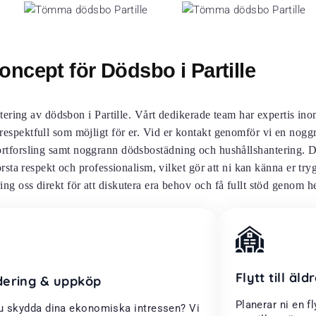
oncept för Dödsbo i Partille
tering av dödsbon i Partille. Vårt dedikerade team har expertis in
 respektfull som möjligt för er. Vid er kontakt genomför vi en nogg
rtforsling samt noggrann dödsbostädning och hushållshantering. De
rsta respekt och professionalism, vilket gör att ni kan känna er tr
ring oss direkt för att diskutera era behov och få fullt stöd genom h
Flytt till äl
dering & uppköp
Planerar ni en fl
du skydda dina ekonomiska intressen? Vi