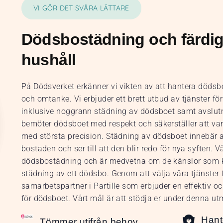
VI GÖR DET SVÅRA LÄTTARE
Dödsbostädning och färdig
hushåll
På Dödsverket erkänner vi vikten av att hantera döds
och omtanke. Vi erbjuder ett brett utbud av tjänster för
inklusive noggrann städning av dödsboet samt avslutn
bemöter dödsboet med respekt och säkerställer att varj
med största precision. Städning av dödsboet innebär a
bostaden och ser till att den blir redo för nya syften. 
dödsbostädning och är medvetna om de känslor som 
städning av ett dödsbo. Genom att välja våra tjänster få
samarbetspartner i Partille som erbjuder en effektiv 
för dödsboet. Vårt mål är att stödja er under denna u
Hant
Tömmer utifrån behov