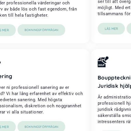
ser till att öve
der professionella värderingar och
möjligt. Med ert
rv av både lös och fast egendom, från
tillsammans för a
en till hela fastigheter.
LÄS MER
S MER
BOKNINGSFÖRFRÅGAN
ering
Bouppteckni
Juridisk hjäl
er ni professionell sanering av er
d? Vi har lång erfarenhet av effektiv och
Är administrati
dveten sanering. Med högsta
professionell h
ssionalism, diskretion och noggrannhet
juridisk rådgivni
ar vi alla situationer.
säkerställa smi
intressenters rä
S MER
BOKNINGSFÖRFRÅGAN