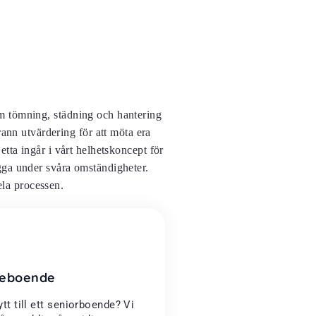
om tömning, städning och hantering
rann utvärdering för att möta era
tta ingår i vårt helhetskoncept för
ygga under svåra omständigheter.
ela processen.
dreboende
ytt till ett seniorboende? Vi