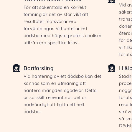
Vid a
För att säkerställa en korrekt
säkers
tömning är det av stor vikt att
trans
resultatet motsvarar era
doner
förväntningar. Vi hanterar ert
återa
dödsbo med högsta professionalism
för å
utifrån era specifika krav.
vi ti
förut
Bortforsling
Hjäl
Vid hantering av ett dödsbo kan det
Städn
kännas som en utmaning att
proce
hantera mängden ägodelar. Detta
noggr
är särskilt relevant när det är
föruts
nödvändigt att flytta ett helt
resul
dödsbo.
sträva
så smi
Dödsbo