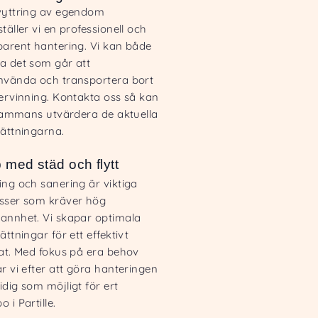
vyttring av egendom
täller vi en professionell och
parent hantering. Vi kan både
a det som går att
nvända och transportera bort
tervinning. Kontakta oss så kan
llsammans utvärdera de aktuella
sättningarna.
p med städ och flytt
ing och sanering är viktiga
sser som kräver hög
annhet. Vi skapar optimala
ättningar för ett effektivt
tat. Med fokus på era behov
r vi efter att göra hanteringen
dig som möjligt för ert
 i Partille.