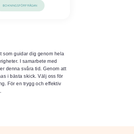
BOKNINGSFÖRFRÅGAN
st som guidar dig genom hela
örigheter. I samarbete med
der denna svåra tid. Genom att
as i bästa skick. Välj oss för
ng. För en trygg och effektiv
.