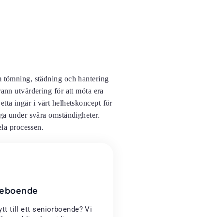
m tömning, städning och hantering
rann utvärdering för att möta era
tta ingår i vårt helhetskoncept för
gga under svåra omständigheter.
ela processen.
dreboende
ytt till ett seniorboende? Vi