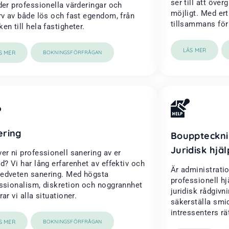
ser till att öve
der professionella värderingar och
möjligt. Med ert
rv av både lös och fast egendom, från
tillsammans för a
en till hela fastigheter.
LÄS MER
S MER
BOKNINGSFÖRFRÅGAN
ering
Bouppteckni
Juridisk hjäl
er ni professionell sanering av er
d? Vi har lång erfarenhet av effektiv och
Är administrati
dveten sanering. Med högsta
professionell h
ssionalism, diskretion och noggrannhet
juridisk rådgivni
ar vi alla situationer.
säkerställa smi
intressenters rä
S MER
BOKNINGSFÖRFRÅGAN