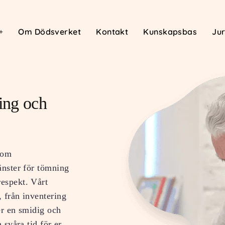
Om Dödsverket
Kontakt
Kunskapsbas
Jur
ing och
nom
änster för tömning
respekt. Vårt
, från inventering
ler en smidig och
 svåra tid för er