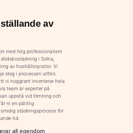
ställande av
bon med hög professionalism
r dödsbostädning i Solna,
ing av hushållssysslor. Vi
e steg i processen utförs
tt vi noggrant inventerar hela
Våra team är experter på
kan uppstå vid tömning och
r ni en pålitlig
h smidig städningsprocess för
ande tid.
erar all egendom