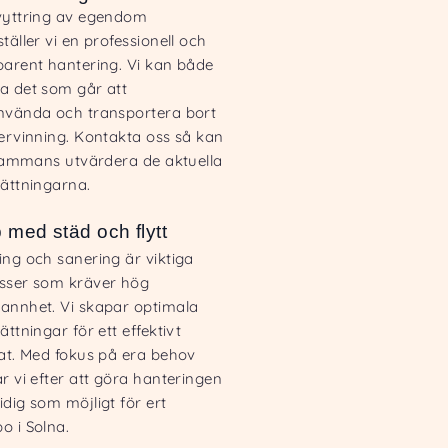
vyttring av egendom
täller vi en professionell och
parent hantering. Vi kan både
a det som går att
nvända och transportera bort
tervinning. Kontakta oss så kan
llsammans utvärdera de aktuella
sättningarna.
p med städ och flytt
ing och sanering är viktiga
sser som kräver hög
annhet. Vi skapar optimala
ättningar för ett effektivt
tat. Med fokus på era behov
r vi efter att göra hanteringen
dig som möjligt för ert
o i Solna.