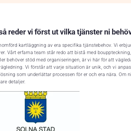
å reder vi först ut vilka tjänster ni behö
omförd kartläggning av era specifika tjänstebehov. Vi erbju
 kräver. Vårt erfarna team står redo att bistå med bouppteckn
eller behöver stöd med organiseringen, är vi här för att vägl
gledning. Vi förstår att varje situation är unik, och vi anpas
lösning som underlättar processen för er och era nära. Om ni 
are detaljer.