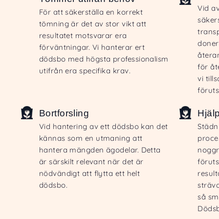
Vid a
För att säkerställa en korrekt
säkers
tömning är det av stor vikt att
trans
resultatet motsvarar era
doner
förväntningar. Vi hanterar ert
återa
dödsbo med högsta professionalism
för å
utifrån era specifika krav.
vi ti
förut
Bortforsling
Hjäl
Vid hantering av ett dödsbo kan det
Städn
kännas som en utmaning att
proce
hantera mängden ägodelar. Detta
noggr
är särskilt relevant när det är
föruts
nödvändigt att flytta ett helt
resul
dödsbo.
sträva
så smi
Dödsb