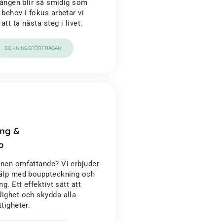
rgången blir så smidig som
 behov i fokus arbetar vi
tt ta nästa steg i livet.
BOKNINGSFÖRFRÅGAN
ng &
p
onen omfattande? Vi erbjuder
jälp med bouppteckning och
ng. Ett effektivt sätt att
dighet och skydda alla
ttigheter.