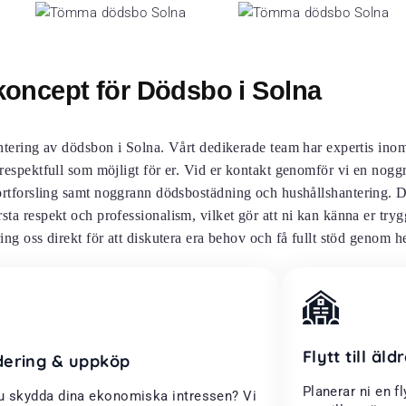
koncept för Dödsbo i Solna
ntering av dödsbon i Solna. Vårt dedikerade team har expertis ino
 respektfull som möjligt för er. Vid er kontakt genomför vi en nogg
rtforsling samt noggrann dödsbostädning och hushållshantering. De
sta respekt och professionalism, vilket gör att ni kan känna er try
ring oss direkt för att diskutera era behov och få fullt stöd genom h
Flytt till äl
dering & uppköp
Planerar ni en fl
du skydda dina ekonomiska intressen? Vi