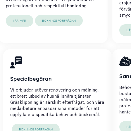
erbju
professionell och respektfull hantering.
förvä
smyck
LÄS MER
BOKNINGSFÖRFRÅGAN
LÄ
San
Specialbegäran
Behöv
Vi erbjuder, utöver renovering och målning,
bosta
ett brett utbud av hushållsnära tjänster.
målme
Gräsklippning är särskilt efterfrågat, och våra
profe
medarbetare anpassar sina metoder för att
hanter
uppfylla era specifika behov och önskemål.
LÄ
BOKNINGSFÖRFRÅGAN