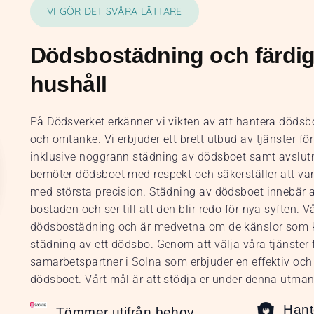
VI GÖR DET SVÅRA LÄTTARE
Dödsbostädning och färdig
hushåll
På Dödsverket erkänner vi vikten av att hantera döds
och omtanke. Vi erbjuder ett brett utbud av tjänster fö
inklusive noggrann städning av dödsboet samt avslutn
bemöter dödsboet med respekt och säkerställer att varj
med största precision. Städning av dödsboet innebär a
bostaden och ser till att den blir redo för nya syften. 
dödsbostädning och är medvetna om de känslor som 
städning av ett dödsbo. Genom att välja våra tjänster få
samarbetspartner i Solna som erbjuder en effektiv oc
dödsboet. Vårt mål är att stödja er under denna utman
Hant
Tömmer utifrån behov