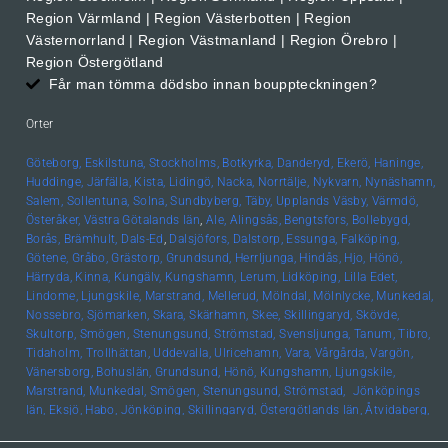
Region Värmland | Region Västerbotten | Region
Västernorrland | Region Västmanland | Region Örebro |
Region Östergötland
Får man tömma dödsbo innan bouppteckningen?
Orter
Göteborg,
Eskilstuna,
Stockholms,
Botkyrka,
Danderyd,
Ekerö,
Haninge,
Huddinge,
Järfälla,
Kista,
Lidingö,
Nacka,
Norrtälje,
Nykvarn,
Nynäshamn,
Salem,
Sollentuna,
Solna,
Sundbyberg,
Täby,
Upplands
Väsby,
Värmdö,
Österåker,
Västra Götalands län
,
Ale,
Alingsås,
Bengtsfors,
Bollebygd,
Borås,
Brämhult,
Dals-Ed
,
Dalsjöfors,
Dalstorp,
Essunga,
Falköping,
Götene,
Gråbo,
Grästorp,
Grundsund,
Herrljunga,
Hindås,
Hjo,
Hönö,
Härryda,
Kinna,
Kungälv,
Kungshamn,
Lerum,
Lidköping,
Lilla Edet,
Lindome,
Ljungskile,
Marstrand,
Mellerud,
Mölndal,
Mölnlycke,
Munkedal,
Nossebro,
Sjömarken,
Skara,
Skärhamn,
Skee,
Skillingaryd,
Skövde,
Skultorp,
Smögen,
Stenungsund,
Strömstad,
Svensljunga,
Tanum,
Tibro,
Tidaholm,
Trollhättan,
Uddevalla,
Ulricehamn,
Vara,
Vårgårda,
Vargön,
Vänersborg,
Bohuslän, Grundsund,
Hönö,
Kungshamn,
Ljungskile,
Marstrand,
Munkedal,
Smögen,
Stenungsund,
Strömstad,
Jönköpings
län,
Eksjö,
Habo,
Jönköping,
Skillingaryd,
Östergötlands län,
Åtvidaberg,
Boxholm,
Finspång,
Kinda,
Kisa,
Linköping,
Mjölby,
Motala,
Söderköping,