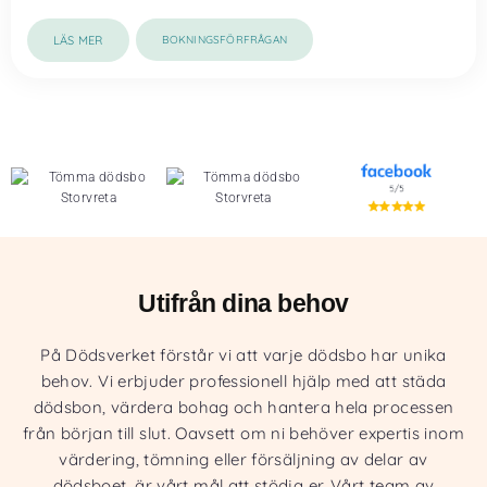
LÄS MER
BOKNINGSFÖRFRÅGAN
Utifrån dina behov
På Dödsverket förstår vi att varje dödsbo har unika
behov. Vi erbjuder professionell hjälp med att städa
dödsbon, värdera bohag och hantera hela processen
från början till slut. Oavsett om ni behöver expertis inom
värdering, tömning eller försäljning av delar av
dödsboet, är vårt mål att stödja er. Vårt team av