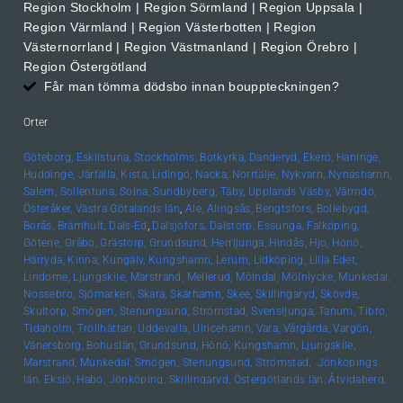
Region Stockholm | Region Sörmland | Region Uppsala |
Region Värmland | Region Västerbotten | Region
Västernorrland | Region Västmanland | Region Örebro |
Region Östergötland
Får man tömma dödsbo innan bouppteckningen?
Orter
Göteborg,
Eskilstuna,
Stockholms,
Botkyrka,
Danderyd,
Ekerö,
Haninge,
Huddinge,
Järfälla,
Kista,
Lidingö,
Nacka,
Norrtälje,
Nykvarn,
Nynäshamn,
Salem,
Sollentuna,
Solna,
Sundbyberg,
Täby,
Upplands
Väsby,
Värmdö,
Österåker,
Västra Götalands län
,
Ale,
Alingsås,
Bengtsfors,
Bollebygd,
Borås,
Brämhult,
Dals-Ed
,
Dalsjöfors,
Dalstorp,
Essunga,
Falköping,
Götene,
Gråbo,
Grästorp,
Grundsund,
Herrljunga,
Hindås,
Hjo,
Hönö,
Härryda,
Kinna,
Kungälv,
Kungshamn,
Lerum,
Lidköping,
Lilla Edet,
Lindome,
Ljungskile,
Marstrand,
Mellerud,
Mölndal,
Mölnlycke,
Munkedal,
Nossebro,
Sjömarken,
Skara,
Skärhamn,
Skee,
Skillingaryd,
Skövde,
Skultorp,
Smögen,
Stenungsund,
Strömstad,
Svensljunga,
Tanum,
Tibro,
Tidaholm,
Trollhättan,
Uddevalla,
Ulricehamn,
Vara,
Vårgårda,
Vargön,
Vänersborg,
Bohuslän, Grundsund,
Hönö,
Kungshamn,
Ljungskile,
Marstrand,
Munkedal,
Smögen,
Stenungsund,
Strömstad,
Jönköpings
län,
Eksjö,
Habo,
Jönköping,
Skillingaryd,
Östergötlands län,
Åtvidaberg,
Boxholm,
Finspång,
Kinda,
Kisa,
Linköping,
Mjölby,
Motala,
Söderköping,