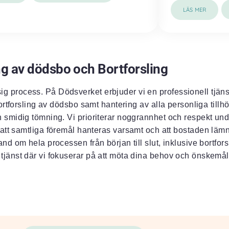
LÄS MER
g av dödsbo och Bortforsling
 process. På Dödsverket erbjuder vi en professionell tjän
rtforsling av dödsbo samt hantering av alla personliga tillh
ch smidig tömning. Vi prioriterar noggrannhet och respekt un
ill att samtliga föremål hanteras varsamt och att bostaden lämn
d om hela processen från början till slut, inklusive bortforsl
 tjänst där vi fokuserar på att möta dina behov och önskemål