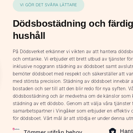
VI GÖR DET SVÅRA LÄTTARE
Dödsbostädning och färdig
hushåll
På Dödsverket erkänner vi vikten av att hantera döds
och omtanke. Vi erbjuder ett brett utbud av tjänster fö
inklusive noggrann städning av dödsboet samt avslutn
bemöter dödsboet med respekt och säkerställer att varj
med största precision. Städning av dödsboet innebär a
bostaden och ser till att den blir redo för nya syften. 
dödsbostädning och är medvetna om de känslor som 
städning av ett dödsbo. Genom att välja våra tjänster få
samarbetspartner i Vingåker som erbjuder en effektiv
för dödsboet. Vårt mål är att stödja er under denna u
Hant
Tömmer utifrån behov