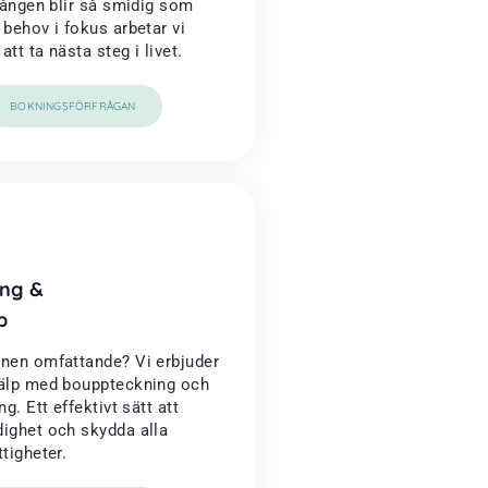
rgången blir så smidig som
 behov i fokus arbetar vi
tt ta nästa steg i livet.
BOKNINGSFÖRFRÅGAN
ng &
p
onen omfattande? Vi erbjuder
jälp med bouppteckning och
ng. Ett effektivt sätt att
dighet och skydda alla
ttigheter.