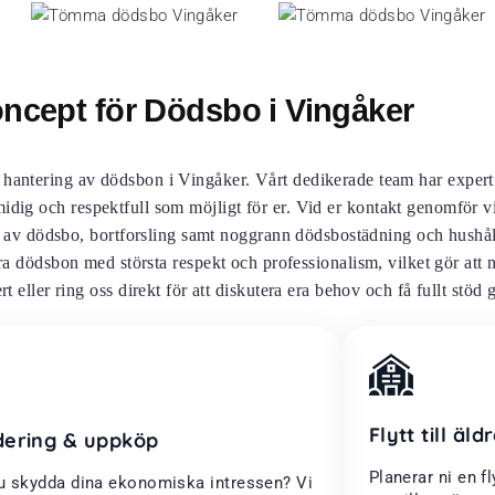
ncept för Dödsbo i Vingåker
r hantering av dödsbon i Vingåker. Vårt dedikerade team har exper
midig och respektfull som möjligt för er. Vid er kontakt genomför v
 av dödsbo, bortforsling samt noggrann dödsbostädning och hushåll
ra dödsbon med största respekt och professionalism, vilket gör att 
t eller ring oss direkt för att diskutera era behov och få fullt stö
Flytt till äl
dering & uppköp
Planerar ni en fl
du skydda dina ekonomiska intressen? Vi