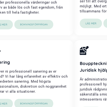
ser till att öve
der professionella värderingar och
möjligt. Med ert
rv av både lös och fast egendom, från
tillsammans för a
en till hela fastigheter.
LÄS MER
S MER
BOKNINGSFÖRFRÅGAN
ering
Bouppteckni
Juridisk hjäl
er ni professionell sanering av er
d? Vi har lång erfarenhet av effektiv och
Är administrati
dveten sanering. Med högsta
professionell h
ssionalism, diskretion och noggrannhet
juridisk rådgivni
ar vi alla situationer.
säkerställa smi
intressenters rä
S MER
BOKNINGSFÖRFRÅGAN