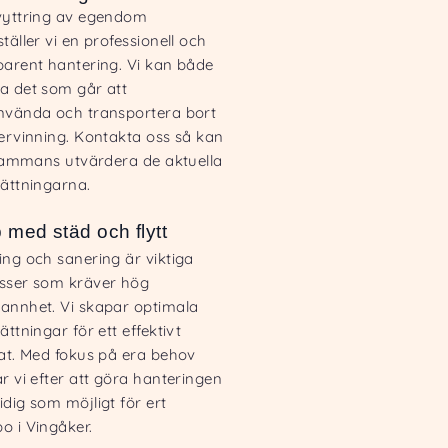
vyttring av egendom
täller vi en professionell och
parent hantering. Vi kan både
a det som går att
nvända och transportera bort
tervinning. Kontakta oss så kan
llsammans utvärdera de aktuella
sättningarna.
p med städ och flytt
ing och sanering är viktiga
sser som kräver hög
annhet. Vi skapar optimala
ättningar för ett effektivt
tat. Med fokus på era behov
r vi efter att göra hanteringen
dig som möjligt för ert
o i Vingåker.