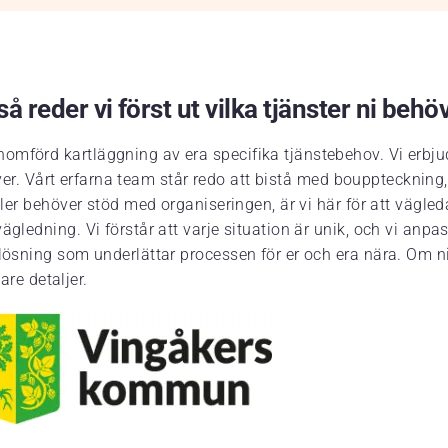
å reder vi först ut vilka tjänster ni behö
omförd kartläggning av era specifika tjänstebehov. Vi erbju
 kräver. Vårt erfarna team står redo att bistå med bouppteckn
eller behöver stöd med organiseringen, är vi här för att vägl
gledning. Vi förstår att varje situation är unik, och vi anpas
lösning som underlättar processen för er och era nära. Om ni 
are detaljer.