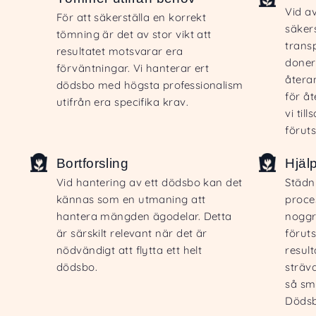
Vid a
För att säkerställa en korrekt
säkers
tömning är det av stor vikt att
trans
resultatet motsvarar era
doner
förväntningar. Vi hanterar ert
återa
dödsbo med högsta professionalism
för å
utifrån era specifika krav.
vi ti
förut
Bortforsling
Hjäl
Vid hantering av ett dödsbo kan det
Städn
kännas som en utmaning att
proce
hantera mängden ägodelar. Detta
noggr
är särskilt relevant när det är
föruts
nödvändigt att flytta ett helt
resul
dödsbo.
sträva
så smi
Dödsb