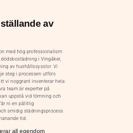
ställande av
bon med hög professionalism
r dödsbostädning i Vingåker,
ing av hushållssysslor. Vi
e steg i processen utförs
tt vi noggrant inventerar hela
Våra team är experter på
kan uppstå vid tömning och
r ni en pålitlig
 och smidig städningsprocess
tmanande tid.
erar all egendom