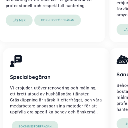
erbju
professionell och respektfull hantering.
förvä
smyck
LÄS MER
BOKNINGSFÖRFRÅGAN
LÄ
San
Specialbegäran
Behöv
Vi erbjuder, utöver renovering och målning,
bosta
ett brett utbud av hushållsnära tjänster.
målme
Gräsklippning är särskilt efterfrågat, och våra
profe
medarbetare anpassar sina metoder för att
hanter
uppfylla era specifika behov och önskemål.
LÄ
BOKNINGSFÖRFRÅGAN