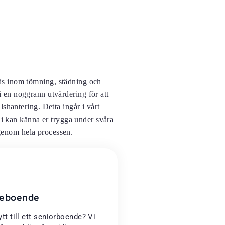
tis inom tömning, städning och
i en noggrann utvärdering för att
shantering. Detta ingår i vårt
ni kan känna er trygga under svåra
d genom hela processen.
dreboende
ytt till ett seniorboende? Vi