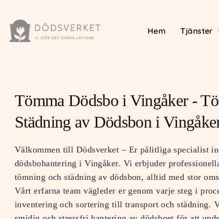
Hem
Tjänster
Tömma Dödsbo i Vingåker - T
Städning av Dödsbon i Vingåke
Välkommen till Dödsverket – Er pålitliga specialist i
dödsbohantering i Vingåker. Vi erbjuder professionella
tömning och städning av dödsbon, alltid med stor oms
Vårt erfarna team vägleder er genom varje steg i proc
inventering och sortering till transport och städning. V
smidig och stressfri hantering av dödsboet för att und