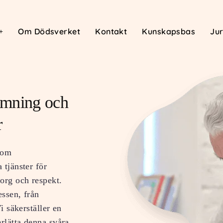
Om Dödsverket
Kontakt
Kunskapsbas
Jur
ömning och
r
nom
 tjänster för
org och respekt.
essen, från
i säkerställer en
erlätta denna svåra