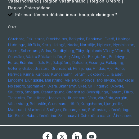
Västernorrland | Region Västmanland | Region Örebro |
Region Östergötland
Får man tömma dödsbo innan bouppteckningen?
Orter
Göteborg,
Eskilstuna,
Stockholms,
Botkyrka,
Danderyd,
Ekerö,
Haninge,
Huddinge,
Järfälla,
Kista,
Lidingö,
Nacka,
Norrtälje,
Nykvarn,
Nynäshamn,
Salem,
Sollentuna,
Solna,
Sundbyberg,
Täby,
Upplands
Väsby,
Värmdö,
Österåker,
Västra Götalands län
,
Ale,
Alingsås,
Bengtsfors,
Bollebygd,
Borås,
Brämhult,
Dals-Ed
,
Dalsjöfors,
Dalstorp,
Essunga,
Falköping,
Götene,
Gråbo,
Grästorp,
Grundsund,
Herrljunga,
Hindås,
Hjo,
Hönö,
Härryda,
Kinna,
Kungälv,
Kungshamn,
Lerum,
Lidköping,
Lilla Edet,
Lindome,
Ljungskile,
Marstrand,
Mellerud,
Mölndal,
Mölnlycke,
Munkedal,
Nossebro,
Sjömarken,
Skara,
Skärhamn,
Skee,
Skillingaryd,
Skövde,
Skultorp,
Smögen,
Stenungsund,
Strömstad,
Svensljunga,
Tanum,
Tibro,
Tidaholm,
Trollhättan,
Uddevalla,
Ulricehamn,
Vara,
Vårgårda,
Vargön,
Vänersborg,
Bohuslän, Grundsund,
Hönö,
Kungshamn,
Ljungskile,
Marstrand,
Munkedal,
Smögen,
Stenungsund,
Strömstad,
Jönköpings
län,
Eksjö,
Habo,
Jönköping,
Skillingaryd,
Östergötlands län,
Åtvidaberg,
Boxholm,
Finspång,
Kinda,
Kisa,
Linköping,
Mjölby,
Motala,
Söderköping,
Vadstena,
Valdemarsvik,
Ödeshög,
Hallands län,
Falkenberg,
Halmstad,
Varberg,
Skåne län,
Helsingborg,
Höör,
Lund,
Malmö,
Uppsala län,
Alunda,