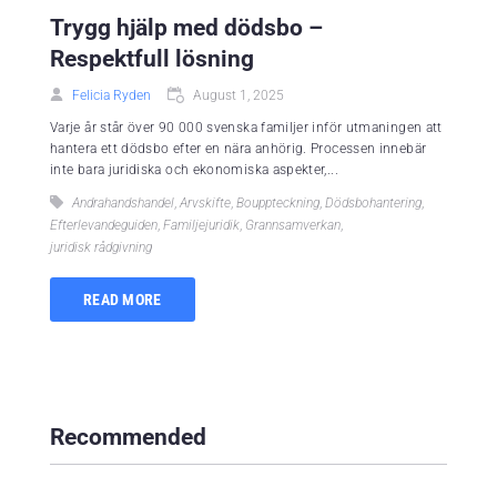
Trygg hjälp med dödsbo –
Respektfull lösning
Felicia Ryden
August 1, 2025
Varje år står över 90 000 svenska familjer inför utmaningen att
hantera ett dödsbo efter en nära anhörig. Processen innebär
inte bara juridiska och ekonomiska aspekter,...
Andrahandshandel
,
Arvskifte
,
Bouppteckning
,
Dödsbohantering
,
Efterlevandeguiden
,
Familjejuridik
,
Grannsamverkan
,
juridisk rådgivning
READ MORE
Recommended