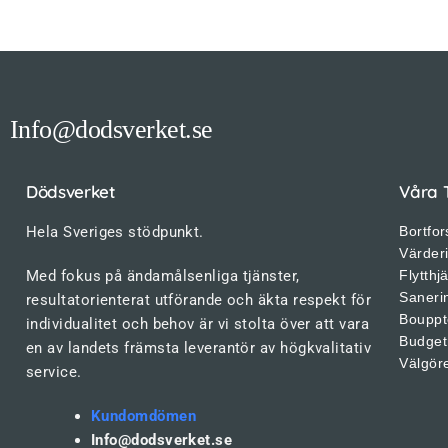
Info@dodsverket.se
Dödsverket
Våra 
Hela Sveriges stödpunkt.
Bortfor
Värder
Med fokus på ändamålsenliga tjänster,
Flytthj
Saneri
resultatorienterat utförande och äkta respekt för
Bouppt
individualitet och behov är vi stolta över att vara
Budget
en av landets främsta leverantör av högkvalitativ
Välgör
service.
Kundomdömen
Info@dodsverket.se