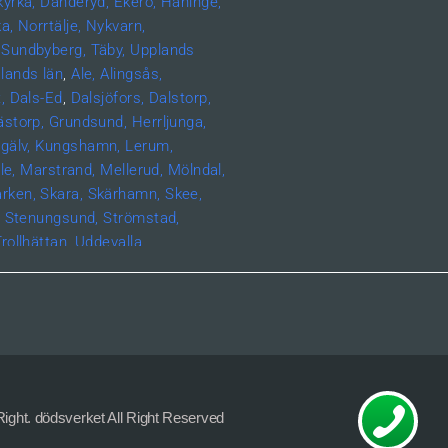
kyrka,
Danderyd,
Ekerö,
Haninge,
a,
Norrtälje,
Nykvarn,
Sundbyberg,
Täby,
Upplands
lands län
,
Ale,
Alingsås,
,
Dals-Ed
,
Dalsjöfors,
Dalstorp,
ästorp,
Grundsund,
Herrljunga,
gälv,
Kungshamn,
Lerum,
le,
Marstrand,
Mellerud,
Mölndal,
rken,
Skara,
Skärhamn,
Skee,
,
Stenungsund,
Strömstad,
rollhättan,
Uddevalla,
änersborg,
Bohuslän, Grundsund,
nd,
Munkedal,
Smögen,
län,
Eksjö,
Habo,
Jönköping,
erg,
Boxholm,
Finspång,
Kinda,
öping,
Vadstena,
Valdemarsvik,
mstad,
Varberg,
Skåne län,
la län,
Alunda,
Bälinge,
Uppsala,
ght. dödsverket All Right Reserved
tinehamn,
Säffle,
Kalmar
län
,