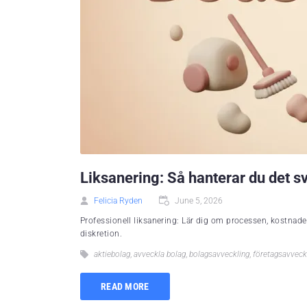
Liksanering: Så hanterar du det s
Felicia Ryden
June 5, 2026
Professionell liksanering: Lär dig om processen, kostnader
diskretion.
aktiebolag
,
avveckla bolag
,
bolagsavveckling
,
företagsavveck
READ MORE