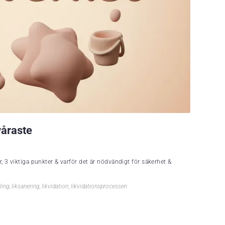
våraste
, 3 viktiga punkter & varför det är nödvändigt för säkerhet &
ling
,
liksanering
,
likvidation
,
likvidationsprocessen