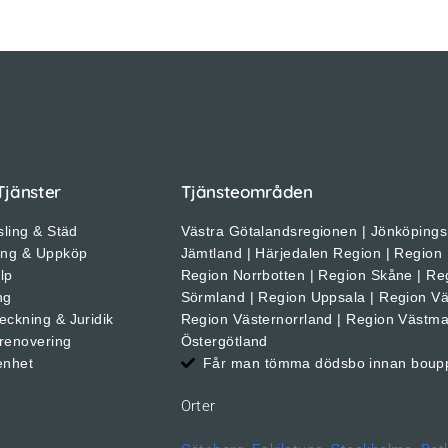
Tjänster
Tjänsteområden
sling & Städ
Västra Götalandsregionen | Jönköpings 
ing & Uppköp
Jämtland | Härjedalen Region | Region
älp
Region Norrbotten | Region Skåne | Re
ng
Sörmland | Region Uppsala | Region Vä
eckning & Juridik
Region Västernorrland | Region Västma
renovering
Östergötland
enhet
Får man tömma dödsbo innan boup
Orter