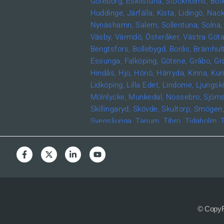
Göteborg,
Eskilstuna,
Stockholms,
Bot
Huddinge,
Järfälla,
Kista,
Lidingö,
Nack
Nynäshamn,
Salem,
Sollentuna,
Solna,
Väsby,
Värmdö,
Österåker,
Västra Göta
Bengtsfors,
Bollebygd,
Borås,
Brämhult
Essunga,
Falköping,
Götene,
Gråbo,
Gr
Hindås,
Hjo,
Hönö,
Härryda,
Kinna,
Kun
Lidköping,
Lilla Edet,
Lindome,
Ljungski
Mölnlycke,
Munkedal,
Nossebro,
Sjöma
Skillingaryd,
Skövde,
Skultorp,
Smögen
Svensljunga,
Tanum,
Tibro,
Tidaholm,
T
Ulricehamn,
Vara,
Vårgårda,
Vargön,
V
Hönö,
Kungshamn,
Ljungskile,
Marstra
Stenungsund,
Strömstad,
Jönköpings 
Skillingaryd,
Östergötlands län,
Åtvidab
Kisa,
Linköping,
Mjölby,
Motala,
Söderk
Ödeshög,
Hallands län,
Falkenberg,
Hal
Helsingborg,
Höör,
Lund,
Malmö,
Uppsa
© CopyRi
Värmlands län
,
Edsvalla,
Karlstad,
Kris