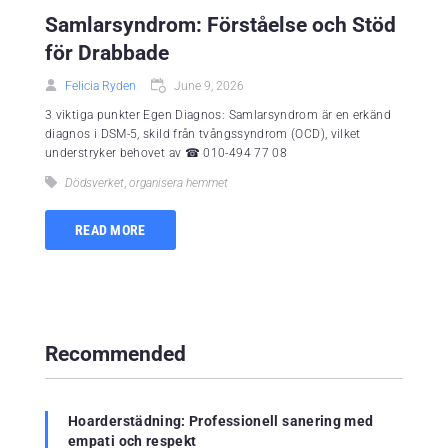
Samlarsyndrom: Förståelse och Stöd
för Drabbade
Felicia Ryden
June 9, 2026
3 viktiga punkter Egen Diagnos: Samlarsyndrom är en erkänd
diagnos i DSM-5, skild från tvångssyndrom (OCD), vilket
understryker behovet av ☎ 010-494 77 08
Dödsverket
,
organisera hemmet
READ MORE
Recommended
Hoarderstädning: Professionell sanering med
empati och respekt