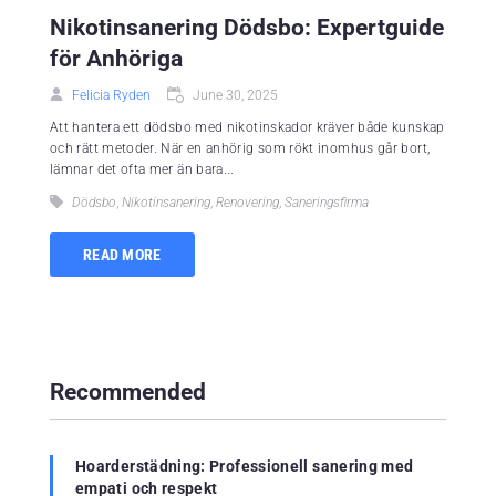
Nikotinsanering Dödsbo: Expertguide
för Anhöriga
Felicia Ryden
June 30, 2025
Att hantera ett dödsbo med nikotinskador kräver både kunskap
och rätt metoder. När en anhörig som rökt inomhus går bort,
lämnar det ofta mer än bara...
Dödsbo
,
Nikotinsanering
,
Renovering
,
Saneringsfirma
READ MORE
Recommended
Hoarderstädning: Professionell sanering med
empati och respekt