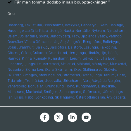
Får man tömma dödsbo innan bouppteckningen?
Orter
Göteborg,
Eskilstuna,
Stockholms,
Botkyrka,
Danderyd,
Ekerö,
Haninge,
Huddinge,
Järfälla,
Kista,
Lidingö,
Nacka,
Norrtälje,
Nykvarn,
Nynäshamn,
Salem,
Sollentuna,
Solna,
Sundbyberg,
Täby,
Upplands
Väsby,
Värmdö,
Österåker,
Västra Götalands län
,
Ale,
Alingsås,
Bengtsfors,
Bollebygd,
Borås,
Brämhult,
Dals-Ed
,
Dalsjöfors,
Dalstorp,
Essunga,
Falköping,
Götene,
Gråbo,
Grästorp,
Grundsund,
Herrljunga,
Hindås,
Hjo,
Hönö,
Härryda,
Kinna,
Kungälv,
Kungshamn,
Lerum,
Lidköping,
Lilla Edet,
Lindome,
Ljungskile,
Marstrand,
Mellerud,
Mölndal,
Mölnlycke,
Munkedal,
Nossebro,
Sjömarken,
Skara,
Skärhamn,
Skee,
Skillingaryd,
Skövde,
Skultorp,
Smögen,
Stenungsund,
Strömstad,
Svensljunga,
Tanum,
Tibro,
Tidaholm,
Trollhättan,
Uddevalla,
Ulricehamn,
Vara,
Vårgårda,
Vargön,
Vänersborg,
Bohuslän, Grundsund,
Hönö,
Kungshamn,
Ljungskile,
Marstrand,
Munkedal,
Smögen,
Stenungsund,
Strömstad,
Jönköpings
län,
Eksjö,
Habo,
Jönköping,
Skillingaryd,
Östergötlands län,
Åtvidaberg,
Boxholm,
Finspång,
Kinda,
Kisa,
Linköping,
Mjölby,
Motala,
Söderköping,
Vadstena,
Valdemarsvik,
Ödeshög,
Hallands län,
Falkenberg,
Halmstad,
Varberg,
Skåne län,
Helsingborg,
Höör,
Lund,
Malmö,
Uppsala län,
Alunda,
Bälinge,
Uppsala,
Värmlands län
,
Edsvalla,
Karlstad,
Kristinehamn,
Säffle,
Kalmar
län
,
Kalmar,
Öland,
Örebro
län,
Lindesberg,
Örebro,
Kronobergs
län,
Norrhult,
Västmanlands län,
Västerås,
Västerbottens län
,
Umeå,