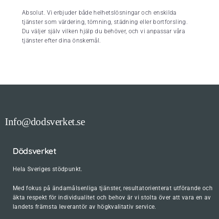
Absolut. Vi erbjuder både helhetslösningar och enskilda
tjänster som värdering, tömning, städning eller bortforsling.
Du väljer själv vilken hjälp du behöver, och vi anpassar våra
tjänster efter dina önskemål.
Info@dodsverket.se
Dödsverket
Hela Sveriges stödpunkt.
Med fokus på ändamålsenliga tjänster, resultatorienterat utförande och
äkta respekt för individualitet och behov är vi stolta över att vara en av
landets främsta leverantör av högkvalitativ service.