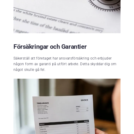
Försäkringar och Garantier
Säkerställ att företaget har ansvarsförsäkring och erbjuder
någon form av garanti på utfört arbete. Detta skyddar dig om
något skulle gå fel.