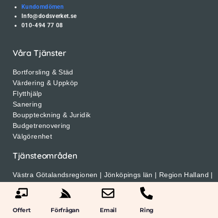
Kundomdömen
Info@dodsverket.se
010-494 77 08
Våra Tjänster
Bortforsling & Städ
Värdering & Uppköp
Flytthjälp
Sanering
Bouppteckning & Juridik
Budgetrenovering
Välgörenhet
Tjänsteområden
Västra Götalandsregionen | Jönköpings län | Region Halland |
Region Jämtland | Härjedalen Region | Region Kalmar |
Region Kronoberg | Region Norrbotten | Region Skåne |
Region Stockholm | Region Sörmland | Region Uppsala |
Offert
Förfrågan
Email
Ring
Region Värmland | Region Västerbotten | Region