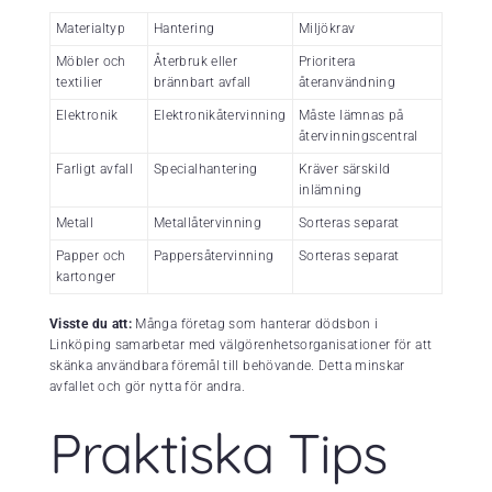
Materialtyp
Hantering
Miljökrav
Möbler och
Återbruk eller
Prioritera
textilier
brännbart avfall
återanvändning
Elektronik
Elektronikåtervinning
Måste lämnas på
återvinningscentral
Farligt avfall
Specialhantering
Kräver särskild
inlämning
Metall
Metallåtervinning
Sorteras separat
Papper och
Pappersåtervinning
Sorteras separat
kartonger
Visste du att:
Många företag som hanterar dödsbon i
Linköping samarbetar med välgörenhetsorganisationer för att
skänka användbara föremål till behövande. Detta minskar
avfallet och gör nytta för andra.
Praktiska Tips