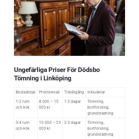
Ungefärliga Priser För Dödsbo
Tömning i Linköping
Bostadstyp
Prisintervall
Tidsåtgång
Inkluderar
1-2 rum
8 000 – 15
1-2 dagar
Tömning,
och kök
000 kr
bortforsling,
grundstädning
3-4 rum
15 000 – 25
2-3 dagar
Tömning,
och kök
000 kr
bortforsling,
grundstädning