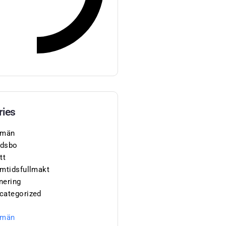
ries
lmän
dsbo
tt
amtidsfullmakt
nering
categorized
lmän