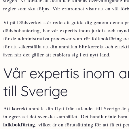
stegen. Vi förstår att detta kan kännas överväldigande m
regler som ska följas. Vår erfarenhet visar att en väl fö
Vi på Dödsverket står redo att guida dig genom denna p
dödsbohantering, har vår expertis inom juridik och myndi
för de administrativa processer som rör folkbokföring oc
för att säkerställa att din anmälan blir korrekt och effekti
även när det gäller att etablera sig i ett nytt land.
Vår expertis inom a
till Sverige
Att korrekt anmäla din flytt från utlandet till Sverige ä
integreras i det svenska samhället. Det handlar inte bara
folkbokföring
, vilket är en förutsättning för att få et