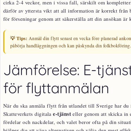
cirka 2-4 veckor, men i vissa fall, särskilt om kompletter
därför av yttersta vikt att all information är korrekt från
för förseningar genom att säkerställa att din ansökan är 
💡 Tips:
Anmäl din flytt senast en vecka före planerad ankomst
påbörja handläggningen och kan påskynda din folkbokföring
Jämförelse: E-tjänst
för flyttanmälan
När du ska anmäla flytt från utlandet till Sverige har du 
e-tjänst
Skatteverkets digitala
eller genom att skicka in 
fördelar och nackdelar, och valet beror ofta på din situati
hjälper dig att väga alternativen och välja den mest effek