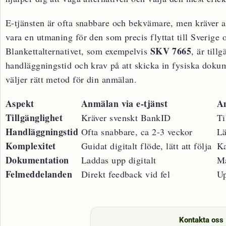
E-tjänsten är ofta snabbare och bekvämare, men kräver a
vara en utmaning för den som precis flyttat till Sverige o
SKV 7665
Blankettalternativet, som exempelvis
, är till
handläggningstid och krav på att skicka in fysiska dokum
väljer rätt metod för din anmälan.
Aspekt
Anmälan via e-tjänst
An
Tillgänglighet
Kräver svenskt BankID
Ti
Handläggningstid
Ofta snabbare, ca 2-3 veckor
Lä
Komplexitet
Guidat digitalt flöde, lätt att följa
Ka
Dokumentation
Laddas upp digitalt
Må
Felmeddelanden
Direkt feedback vid fel
Up
Kontakta oss