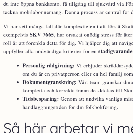
du inte öppna bankkonto, få tillgång till sjukvård via F
teckna mobilabonnemang. Denna process är central för di
Vi har sett många fall där komplexiteten i att förstå Ska
SKV 7665
exempelvis
, har orsakat onödig stress för åt
roll är att förenkla detta för dig. Vi hjälper dig att navi
stadigvarande 
uppfyller alla nödvändiga kriterier för en
Personlig rådgivning:
Vi erbjuder skräddarsydda
om du är en privatperson eller en hel familj som 
Dokumentgranskning:
Vårt team granskar dina h
kompletta och korrekta innan de skickas till Ska
Tidsbesparing:
Genom att undvika vanliga misst
handläggningstiden för din folkbokföring.
Så här arbetar vi m