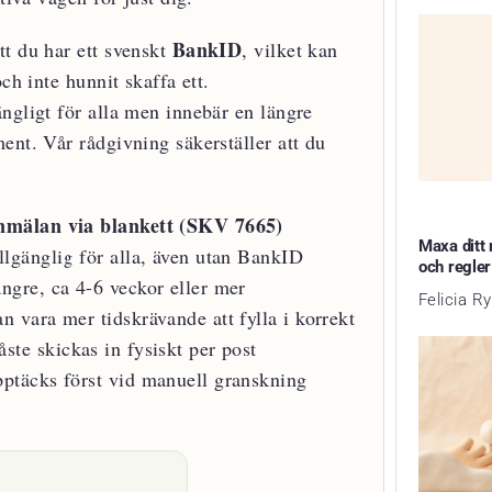
BankID
tt du har ett svenskt
, vilket kan
ch inte hunnit skaffa ett.
gängligt för alla men innebär en längre
ent. Vår rådgivning säkerställer att du
mälan via blankett (SKV 7665)
Maxa ditt 
llgänglig för alla, även utan BankID
och regler
ngre, ca 4-6 veckor eller mer
Felicia R
n vara mer tidskrävande att fylla i korrekt
ste skickas in fysiskt per post
ptäcks först vid manuell granskning