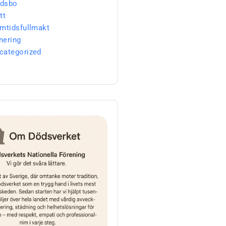
dsbo
tt
amtidsfullmakt
nering
categorized