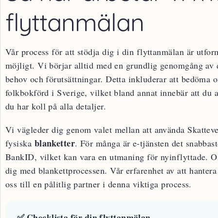
flyttanmälan
Vår process för att stödja dig i din flyttanmälan är utfo
möjligt. Vi börjar alltid med en grundlig genomgång av di
behov och förutsättningar. Detta inkluderar att bedöma o
folkbokförd i Sverige, vilket bland annat innebär att du avs
du har koll på alla detaljer.
Vi vägleder dig genom valet mellan att använda Skattev
blanketter
fysiska
. För många är e-tjänsten det snabbaste
BankID, vilket kan vara en utmaning för nyinflyttade. Om 
dig med blankettprocessen. Vår erfarenhet av att hante
oss till en pålitlig partner i denna viktiga process.
✅ Checklista för din flyttanmälan