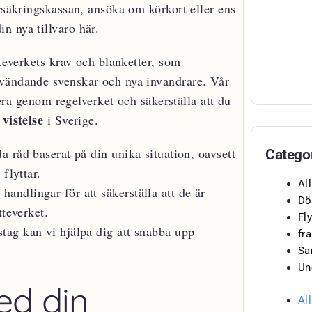
örsäkringskassan, ansöka om körkort eller ens
n nya tillvaro här.
tteverkets krav och blanketter, som
ervändande svenskar och nya invandrare. Vår
gera genom regelverket och säkerställa att du
vistelse
i Sverige.
 råd baserat på din unika situation, oavsett
Catego
flyttar.
Al
andlingar för att säkerställa att de är
Dö
tteverket.
Fly
ag kan vi hjälpa dig att snabba upp
fr
Sa
Un
ed din
Al