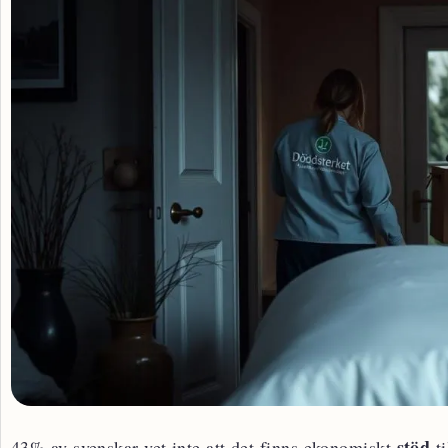
stöd
43% av svenskar vet inte att det finns ekonomiskt
ti