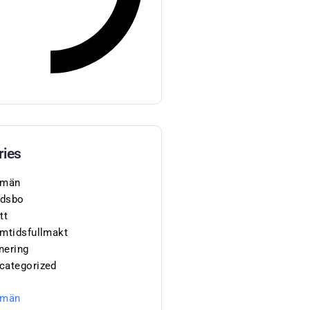
ries
lmän
dsbo
tt
amtidsfullmakt
nering
categorized
lmän