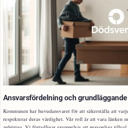
Ansvarsfördelning och grundläggande 
Kommunen har huvudansvaret för att säkerställa att var
respekterar deras värdighet. Vår roll är att vara länken 
anhöriga. Vi förtydligar exempelvis att personliga tillva