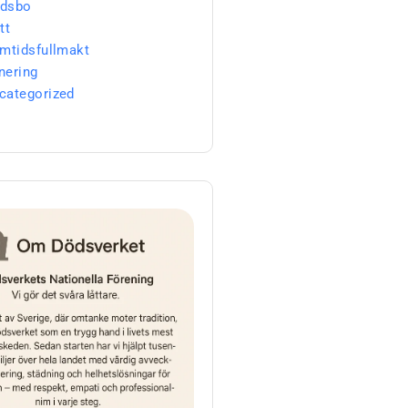
dsbo
tt
amtidsfullmakt
nering
categorized