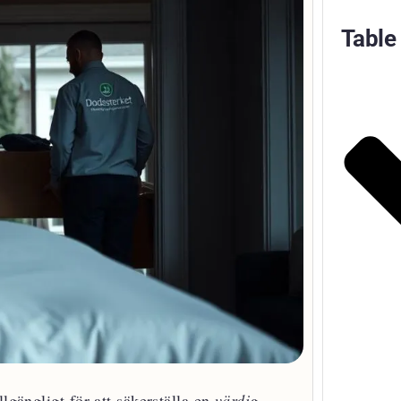
Table
llgängligt för att säkerställa en
värdig