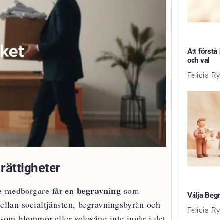
Att förstå
och val
Felicia R
rättigheter
begravning
je medborgare får en
som
Välja Beg
mellan socialtjänsten, begravningsbyrån och
Felicia R
l som blommor eller solosång inte ingår i det