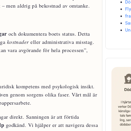
Dö
bt – men aldrig på bekostnad av omtanke.
Fly
fr
Sa
Un
gar
och dokumentera boets status. Detta
iga
kostnader
eller administrativa misstag.
kan vara avgörande för hela processen”,
juridisk kompetens med psykologisk insikt.
även genom sorgens olika faser. Vårt mål är
pappersarbete.
gar direkt. Sanningen är att förtida
lp
godkänd. Vi hjälper er att navigera dessa