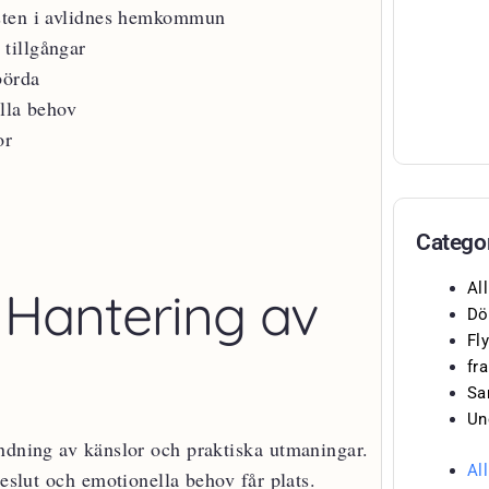
sten i avlidnes hemkommun
tillgångar
börda
lla behov
or
Catego
Al
Hantering av
Dö
Fly
fr
Sa
Un
ndning av känslor och praktiska utmaningar.
Al
beslut och emotionella behov får plats.