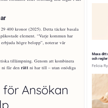
ar
 29 400 kronor (2025). Detta täcker basala
an påkostade element. “Varje kommun har
n erbjuda högre belopp”, noterar vår
Maxa ditt 
och regler
ktiska tillämpning. Genom att kombinera
Felicia R
rätt
t ni får den
ni har till – utan onödiga
e för Ansökan
lp