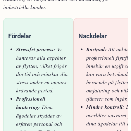
industriella kunder.
Fördelar
Nackdelar
Stressfri process:
Vi
Kostnad:
Att anlita
hanterar alla aspekter
professionell flyttfi
av flytten, vilket frigör
innebär en utgift s
din tid och minskar din
kan vara betydande
stress under en annars
beroende på flytten
krävande period.
omfattning och vilk
Professionell
tjänster som ingår.
Mindre kontroll:
D
hantering:
Dina
överlåter ansvaret f
ägodelar skyddas av
dina ägodelar till e
erfaren personal och