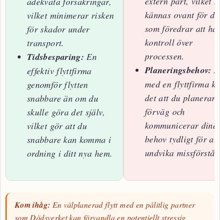
extern part, vilket 
adekvata försäkringar,
kännas ovant för de
vilket minimerar risken
som föredrar att ha 
för skador under
kontroll över
transport.
processen.
Tidsbesparing:
En
Planeringsbehov:
Ä
effektiv flyttfirma
med en flyttfirma k
genomför flytten
det att du planerar 
snabbare än om du
förväg och
skulle göra det själv,
kommunicerar dina
vilket gör att du
behov tydligt för att
snabbare kan komma i
undvika missförstån
ordning i ditt nya hem.
Kom ihåg:
En välplanerad flytt med en pålitlig partner
som Dödsverket kan förvandla en potentiellt stressig