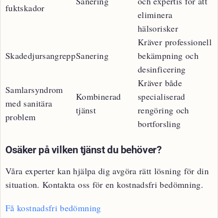
Sanering
och expertis för att
fuktskador
eliminera
hälsorisker
Kräver professionell
Skadedjursangrepp
Sanering
bekämpning och
desinficering
Kräver både
Samlarsyndrom
Kombinerad
specialiserad
med sanitära
tjänst
rengöring och
problem
bortforsling
Osäker på vilken tjänst du behöver?
Våra experter kan hjälpa dig avgöra rätt lösning för din
situation. Kontakta oss för en kostnadsfri bedömning.
Få kostnadsfri bedömning