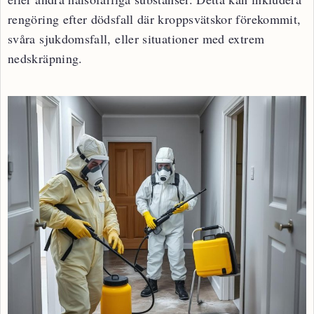
rengöring efter dödsfall där kroppsvätskor förekommit,
svåra sjukdomsfall, eller situationer med extrem
nedskräpning.