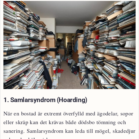
1. Samlarsyndrom (Hoarding)
När en bostad är extremt överfylld med ägodelar, sopor
eller skräp kan det krävas både dödsbo tömning och
sanering. Samlarsyndrom kan leda till mögel, skadedjur