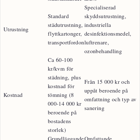
Specialiserad
Standard
skyddsutrustning,
städutrustning,
industriella
Utrustning
flyttkartonger,
desinfektionsmedel,
transportfordon
luftrenare,
ozonbehandling
Ca 60-100
kr/kvm för
städning, plus
Från 15 000 kr och
kostnad för
uppåt beroende på
Kostnad
tömning (8
omfattning och typ av
000-14 000 kr
sanering
beroende på
bostadens
storlek)
Grundläggande
Omfattande