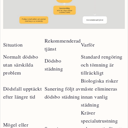
Rekommenderad
Situation
Varför
tjänst
Normalt dödsbo
Standard rengöring
Dödsbo
utan särskilda
och tömning är
städning
problem
tillräckligt
Biologiska risker
Dödsfall upptäckt
Sanering följt av
måste elimineras
efter längre tid
dödsbo städning
innan vanlig
städning
Kräver
specialutrustning
Mögel eller