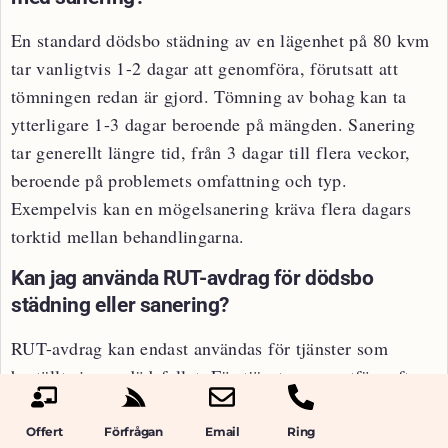
En standard dödsbo städning av en lägenhet på 80 kvm
tar vanligtvis 1-2 dagar att genomföra, förutsatt att
tömningen redan är gjord. Tömning av bohag kan ta
ytterligare 1-3 dagar beroende på mängden. Sanering
tar generellt längre tid, från 3 dagar till flera veckor,
beroende på problemets omfattning och typ.
Exempelvis kan en mögelsanering kräva flera dagars
torktid mellan behandlingarna.
Kan jag använda RUT-avdrag för dödsbo
städning eller sanering?
RUT-avdrag kan endast användas för tjänster som
beställts innan dödsfallet. För tjänster som utförs efter
dödsfallet kan RUT-avdraget inte användas eftersom det
registreras på personnummer, och avlidna personer har
Offert
Förfrågan
Email
Ring