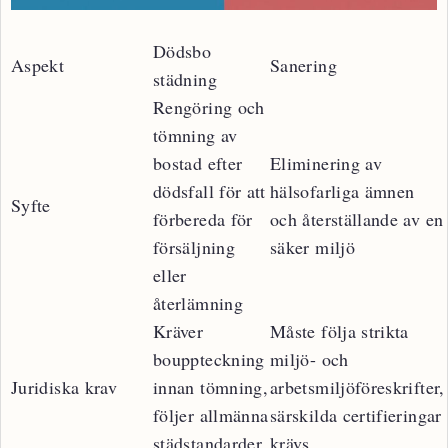
Dödsbo
Aspekt
Sanering
städning
Rengöring och
tömning av
bostad efter
Eliminering av
dödsfall för att
hälsofarliga ämnen
Syfte
förbereda för
och återställande av en
försäljning
säker miljö
eller
återlämning
Kräver
Måste följa strikta
bouppteckning
miljö- och
Juridiska krav
innan tömning,
arbetsmiljöföreskrifter,
följer allmänna
särskilda certifieringar
städstandarder
krävs