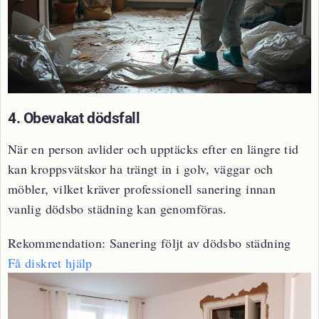
4. Obevakat dödsfall
När en person avlider och upptäcks efter en längre tid
kan kroppsvätskor ha trängt in i golv, väggar och
möbler, vilket kräver professionell sanering innan
vanlig dödsbo städning kan genomföras.
Rekommendation:
Sanering följt av dödsbo städning
Få diskret hjälp