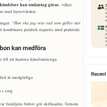
 händelser kan undantag göras
, vilket
on med hyresvärden.
ningar.
“Hur ska jag veta vad som gäller när
t kombinera juridisk expertis med praktiskt
sbon kan medföra
er till att hantera känslomässiga
Recent
tid är medgörliga
 i sorg
erar familjens behov gör skillnaden. Genom