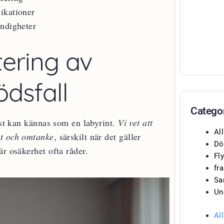
ikationer
ändigheter
tering av
ödsfall
Catego
ust kan kännas som en labyrint.
Vi vet att
Al
et och omtanke
, särskilt när det gäller
Dö
r osäkerhet ofta råder.
Fly
fr
Sa
Un
Al