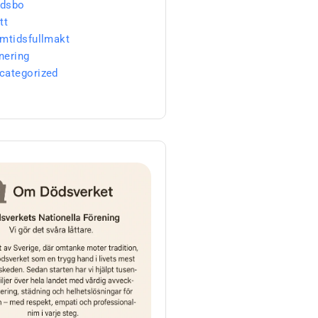
dsbo
tt
amtidsfullmakt
nering
categorized