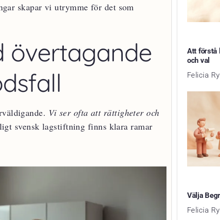
ningar skapar vi utrymme för det som
id övertagande
Att förstå
och val
dsfall
Felicia R
erväldigande.
Vi ser ofta att rättigheter och
ligt svensk lagstiftning finns klara ramar
Välja Beg
Felicia R