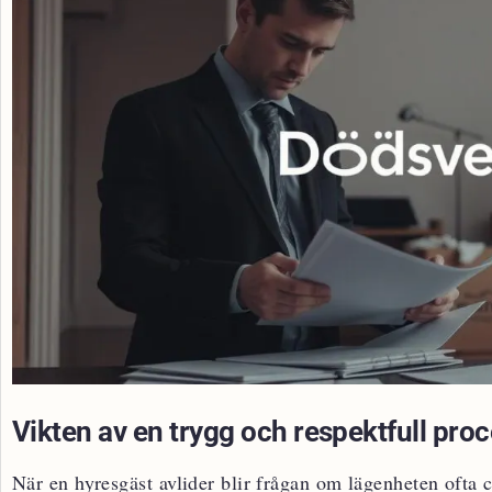
Vikten av en trygg och respektfull pro
När en hyresgäst avlider blir frågan om lägenheten ofta c