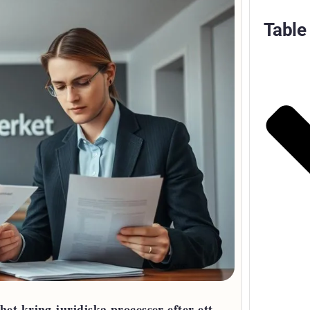
Table
et kring juridiska processer efter ett