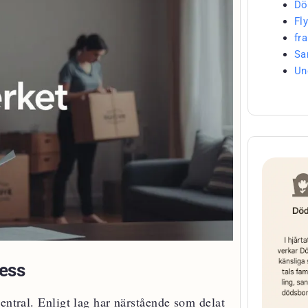
Dö
Fly
fr
Sa
Un
cess
entral. Enligt lag har närstående som delat