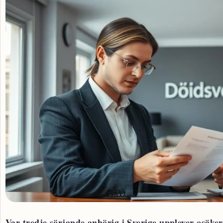
Var tredje sörjande anhörig i Sverige upplever osäkerh