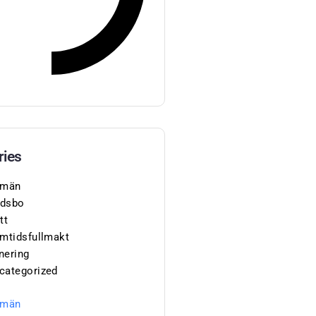
ries
lmän
dsbo
tt
amtidsfullmakt
nering
categorized
lmän