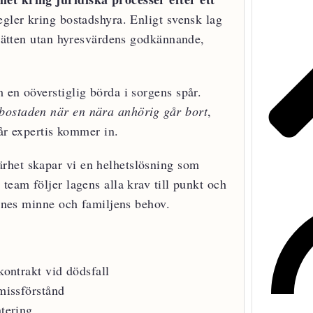
egler kring bostadshyra. Enligt svensk lag
esrätten utan hyresvärdens godkännande,
 en oöverstiglig börda i sorgens spår.
bostaden när en nära anhörig går bort
,
vår expertis kommer in.
rhet skapar vi en helhetslösning som
team följer lagens alla krav till punkt och
idnes minne och familjens behov.
kontrakt vid dödsfall
 missförstånd
ntering