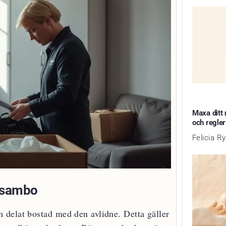
Maxa ditt 
och regler
Felicia R
h sambo
 delat bostad med den avlidne. Detta gäller