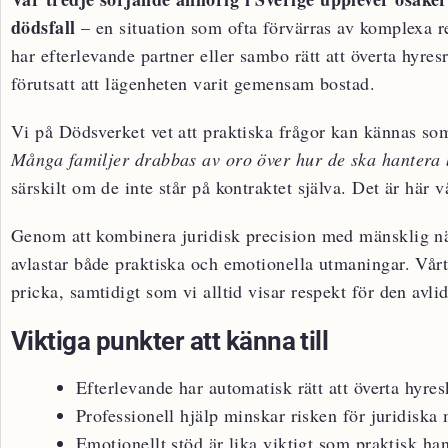
dödsfall
– en situation som ofta förvärras av komplexa r
har efterlevande partner eller sambo rätt att överta hyr
förutsatt att lägenheten varit gemensam bostad.
Vi på Dödsverket vet att praktiska frågor kan kännas som
Många familjer drabbas av oro över hur de ska hantera 
särskilt om de inte står på kontraktet själva. Det är här 
Genom att kombinera juridisk precision med mänsklig nä
avlastar både praktiska och emotionella utmaningar. Vårt 
pricka, samtidigt som vi alltid visar respekt för den avl
Viktiga punkter att känna till
Efterlevande har automatisk rätt att överta hyres
Professionell hjälp minskar risken för juridiska
Emotionellt stöd är lika viktigt som praktisk ha